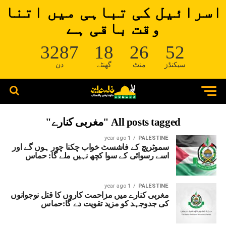
اسرائیل کی تباہی میں اتنا
وقت باقی ہے
3287
18
26
52
سیکنڈز
منٹ
گھنٹے
دن
All posts tagged "مغربی کنارے"
1 year ago
PALESTINE
سموٹریچ کے فاشسٹ خواب چکنا چور ہوں گے اور
اسے رسوائی کے سوا کچھ نہیں ملے گا: حماس
1 year ago
PALESTINE
مغربی کنارے میں مزاحمت کاروں کا قتل نوجوانوں
کی جدوجہد کو مزید تقویت دے گا:حماس