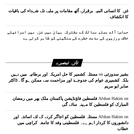
غزہ کا انسانی المیہ برقرار، آٹھ مقامات پر ملبے تلے شہداء کی باقیات
کا انکشاف
حماس: آٹھ مسلم ممالک کے مشترکہ بیان میں غزہ میں اسرائیلی
خلاف ورزیوں کی مذمت خطرے کی سنگینی کو ظاہر کرتی ہے
تازہ تبصرے
بشیر سدوزئی
on
مسئلہ کشمیر کا حل امریکہ اور برطانیہ میں نہیں
بلکہ کشمیری عوام کی جدوجہد اور مزاحمت سے ممکن ہو گا۔ ڈاکٹر
صابر ابو مریم
on
Afshan Hakim
فلسطین فاؤنڈیشن پاکستان ملک بھر میں رمضان
المبارک کو فلسطین کا مہینہ منائے گی
on
Afshan Hakim
مسئلہ فلسطین کو اجاگر کرنے کے لئے اساتذہ اور
دانشوروں کا کردار اہم ہے۔ فلسطینی وفد کا جامعہ کراچی میں
خطاب