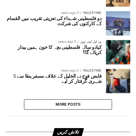
3 years ago
PALESTINE
دو فلسطینی شہداء کی تعزیتی تقریب میں القسام
کے کارکنوں کی شرکت
پی ایل ایف نیوز
3 years ago
کیادو سالہ فلسطینی بچہ کا خون ہمیں بیدار
کرپائے گا؟‎‎
3 years ago
PALESTINE
قابض فوج نے الخلیل کے علاقے مسفر یطا سے 5
شہری گرفتار کر لیے
MORE POSTS
تلاش کریں