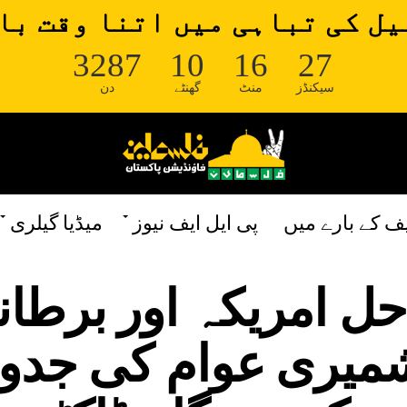
ل کی تباہی میں اتنا وقت با
3287
10
16
25
سیکنڈز
منٹ
گھنٹے
دن
یف کے بارے میں
پی ایل ایف نیوز
میڈیا گیلری
ل امریکہ اور برطان
شمیری عوام کی جدو