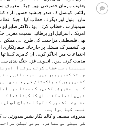
یعقوب مہمان خصوصی تھیں جبکہ معروف سینئ
رائٹس کونسل کے صدر جمشید حسین، آزاد کش
ماریہ بتول اور دیگر نے خطاب کیا۔ جبکہ نظام
سیمینار سے خطاب کرتے ہوئے ڈاکٹر صابر ابو م
امریکہ، اسرائیل اور برطانیہ سمیت مغربی ح
بھی فلسطینی مزاحمت کی طرح ہی ممکن ہو س
وہ کشمیر کے مسئلہ پر جارحانہ سفارتکاری ان
اجتماعات میں اجاگر کرے۔ ان کامزید کہنا ت
مذمت کرتے ہیں۔ انہوںنے غزہ جنگ بندی سے 
سیمینار سے خطاب کرتے ہوئے آزادریا
جب تک کشمیریوں میں امید باقی ہے تب 
کشمیریوں کو پاکستان کی ہمدردی نہیں
کہ وہ مقبوضہ کشمیر کے مسئلے پر آوا
نہیں اٹھا سکتے۔ ان کا کہنا تھا کہ ہ
مقبوضہ کشمیر کے لوگ احتجاج اس لیے ک
قبضہ کیا ہوا ہے۔
کی بیٹی ہی متاثرہ ہوئی لیکن مزاحمت 