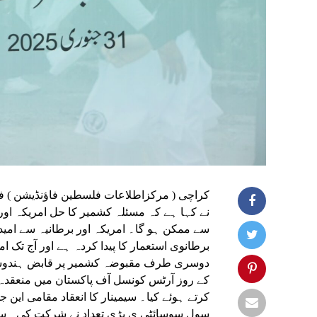
کراچی ( مرکزاطلاعات فلسطین فاؤنڈیشن ) فل
نے کہا ہے کہ مسئلہ کشمیر کا حل امریکہ او
سے ممکن ہو گا۔ امریکہ اور برطانیہ سے ام
برطانوی استعمار کا پیدا کردہ ہے اور آج ت
دوسری طرف مقبوضہ کشمیر پر قابض ہندوستا
کے روز آرٹس کونسل آف پاکستان میں منعقد
کرتے ہوئے کیا۔ سیمینار کا انعقاد مقامی این
سول سوسائٹی ی بڑی تعداد نے شرکت کی۔ سیمین