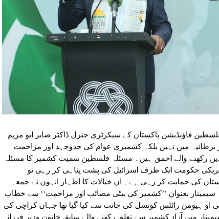
سطین فاؤنڈیشن پاکستان کے سیکرٹری جنرل ڈاکٹر صابر ابو مریم
ر برطانیہ میں نہیں بلکہ کشمیری عوام کی جدوجہد اور مزاحمت
یدیں رکھنے والے احمق ہیں۔ مسئلہ فلسطین سمیت کشمیر کا مسئلہ
ک امریکی حکومت ایک طرف اسرائیل کی پشت پناہی کر رہی تو
ن کی حمایت کر رہی ہے۔ ان خیالات کا اظہار انہوں نے جمعہ
ہ سیمینار بعنوان ’’کشمیر کی بیٹی مصائب اور مزاحمت‘‘ سے خطاب
 جی او ہیومن رائٹس کونسل کی جانب سے کیا گیا تھا جہاں کراچی کی
ار میں آزاد کشمیر سے تعلق رکھنے والے سابق خاتون وزیر فرزانہ