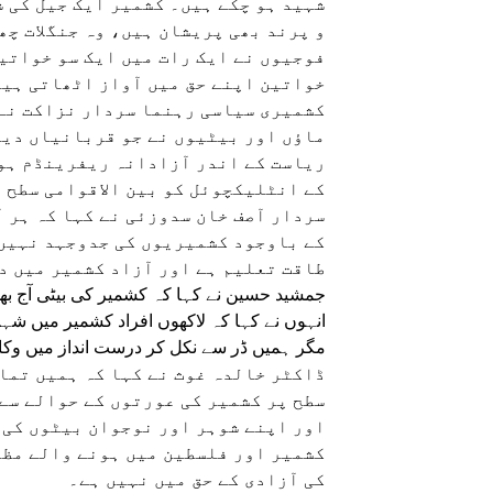
شہید ہو چکے ہیں۔ کشمیر ایک جیل کی ش
و پرند بھی پریشان ہیں، وہ جنگلات چھ
فوجیوں نے ایک رات میں ایک سو خواتی
خواتین اپنے حق میں آواز اٹھاتی ہی
کشمیری سیاسی رہنما سردار نزاکت نے 
ماؤں اور بیٹیوں نے جو قربانیاں دیں
ریاست کے اندر آزادانہ ریفرینڈم ہو
کے انٹلیکچوئل کو بین الاقوامی سطح پ
سردار آصف خان سدوزئی نے کہا کہ ہر 
کے باوجود کشمیریوں کی جدوجہد نہیں 
طاقت تعلیم ہے اور آزاد کشمیر میں د
جمشید حسین نے کہا کہ کشمیر کی بیٹی آج 
انہوں نے کہا کہ لاکھوں افراد کشمیر میں ش
مگر ہمیں ڈر سے نکل کر درست انداز میں وک
ڈاکٹر خالدہ غوث نے کہا کہ ہمیں تما
سطح پر کشمیر کی عورتوں کے حوالے سے 
اور اپنے شوہر اور نوجوان بیٹوں کی ل
کشمیر اور فلسطین میں ہونے والے مظا
کی آزادی کے حق میں نہیں ہے۔