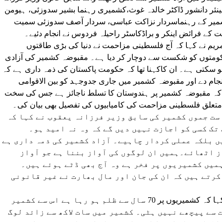
ر دانشور ڈاکٹر خالدہ غوث،کشمیری رہنما بشیر سدوزئی، ہیومن
میر کے رہنماسردار نزاکت عباسی، سردار آصف سدوزئی سمیت
ت کے فرائض اینکر و براڈکاسٹر راحیلہ فردوس نے انجام دئیے۔
ریم نے کہا کہ آج فلسطینی مزاحمت نے دنیا کی بڑی طاقتوں
کومتوں کو شکست سے دوچار کر دیا ہے۔ مقبوضہ کشمیر کی آزادی
کتی ہے۔ ان کاکہنا تھا کہ حکومت پاکستان کی ذمہ داری ہے کہ
جام دے اور مقبوضہ کشمیر میں جاری جدوجہد کو بین الاقوامی
ھا کہ مقبوضہ کشمیر پر ہندوستان کا تسلط ناجائز ہے جس کی سخت
متعلق فلسطینی مزاحمت کی کامیابیوں کی تفصیل بھی بیان کی۔
ست جموں کشمیر کی سابق وزیر فرزانہ یعقوب نے کہا کہ
تک کسی کو اجازت نہیں دیں گے کہ وہ نہ امید ہو۔
 بلکہ عملی کردار چاہیے۔ آزاد کشمیر کی ذمہ داری ہے
ز اٹھائے۔ہمیں ان لوگوں کی آواز بننا ہے جو آواز
میں کشمیریوں پر فخر ہے وہ آج بھی ڈٹے ہوئے ہیں۔
رتے ہیں کہ ان کی جان اور مال بھارت نے غیر قانونی
معروف مصنف و کالم نگار بشیر سدوزئی نے کہا کہ کشمیریوں پر 70 سال سے ظلم ہو رہا ہے اس سے کشمیر
سے پیچھے نہیں ہٹی۔ کشمیر میں سات لاکھ سے زائد لوگ