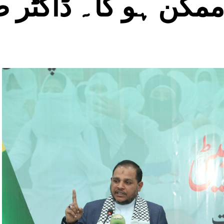
مکن ہو گا۔ ڈاکٹر ص