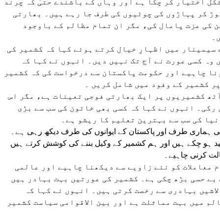
کل اختیار کر چکا ہے اور وہاں کے باشندے حتیٰ کہ چرند
وڑ کر پہاڑوں کی چوٹیوں کی طرف جا رہے ہیں۔ بھارتی
ن کی عزت پامال کی، مگر ان تمام مظالم کے باوجود
ں۔
سیمینار میں اظہارِ خیال کرتے ہوئے کہا کہ کشمیر کی
 وہ کسی عورت نے آج تک نہیں دیں۔ انہوں نے کہا کہ
نا چاہیے اور حکومت پاکستان سے درخواست کی کہ کشمیر
ر کشمیر کے وفود میں شامل کریں ۔
آٹھ کشمیریوں پر ایک بھارتی فوجی تعینات ہے، مگر اس
رکی۔ انہوں نے کہا کہ کسی بھی خاتون کی سب سے بڑی
نیا کی سب سے بہترین تعلیم کا ریشو ہے۔
بھی ہماری طرف اور پاکستان کے ایوانوں کی طرف دیکھ رہی ہے۔
ہید ہو چکے ہیں اور ہم کشمیر کے وکیل بننے کی کوشش کرتے ہیں
الت کرنی چاہیے۔
م معاملات کو نئے زاویے سے دیکھنا چاہیے اور عالمی
بے حسی بڑھ چکی ہے۔ کشمیر کی عورتیں بہت بہادر ہیں
اشیں بہادری سے رخصت کرتی ہیں۔ انہوں نے کہا کہ
لم میں بہت مماثلت ہے اور بین الاقوامی سیاست کشمیر