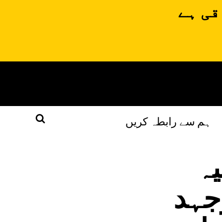
قی ہے
ہم سے رابطہ کریں
یہ
جہد