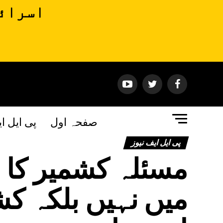
اسرائی
صفحہ اول
پی ایل ا
پی ایل ایف نیوز
مسئلہ کشمیر کا ح
میں نہیں بلکہ ک