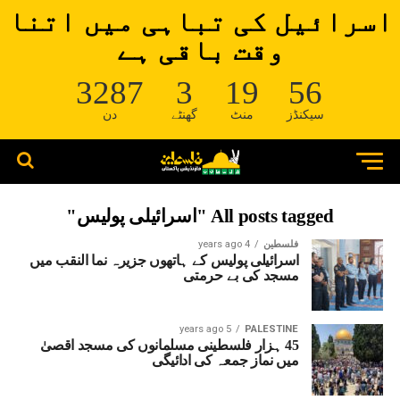
اسرائیل کی تباہی میں اتنا
وقت باقی ہے
3287
3
19
55
سیکنڈز
منٹ
گھنٹے
دن
All posts tagged "اسرائیلی پولیس"
فلسطین
4 years ago
اسرائیلی پولیس کے ہاتھوں جزیرہ نما النقب میں
مسجد کی بے حرمتی
5 years ago
PALESTINE
45 ہزار فلسطینی مسلمانوں کی مسجد اقصیٰ
میں نماز جمعہ کی ادائیگی