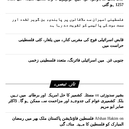
1257 ہو گئی
فلسطینی اسیران سے ملاقاتوں پر پابندی، بن گویر تشدد اور
سست موت کی پالیسی کو تقویت دے رہا ہے
قابض اسرائیلی فوج کی مغربی کنارے میں یلغار، کئی فلسطینی
حراست میں
جنوبی غزہ میں اسرائیلی فائرنگ، متعدد فلسطینی زخمی
تازہ تبصرے
بشیر سدوزئی
on
مسئلہ کشمیر کا حل امریکہ اور برطانیہ میں نہیں
بلکہ کشمیری عوام کی جدوجہد اور مزاحمت سے ممکن ہو گا۔ ڈاکٹر
صابر ابو مریم
on
Afshan Hakim
فلسطین فاؤنڈیشن پاکستان ملک بھر میں رمضان
المبارک کو فلسطین کا مہینہ منائے گی