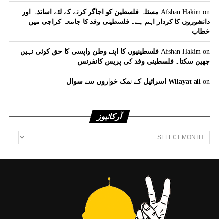
on
Afshan Hakim
مسئلہ فلسطین کو اجاگر کرنے کے لئے اساتذہ اور
دانشوروں کا کردار اہم ہے۔ فلسطینی وفد کا جامعہ کراچی میں
خطاب
on
Afshan Hakim
فلسطینیوں کا اپنے وطن واپسی کا حق کوئی نہیں
چھین سکتا۔ فلسطینی وفد کی پریس کانفرنس
on
Wilayat ali
اسرائیل کے نمک خواروں سے سوال
آرکائیوز
آرکائیوز