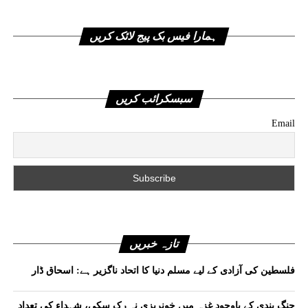
ہمارا فیس بک پیج لائک کریں
سبسکرائب کریں
Email
تازہ خبریں
فلسطین کی آزادی کے لیے مسلم دنیا کا اتحاد ناگزیر ہے: اسحاق ڈار
جنگ بندی کے باوجود غزہ میں خونریزی نہ رک سکی، شہداء کی تعداد