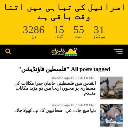
اسرائیل کی تباہی میں اتنا
وقت باقی ہے
3286
15
55
31
سیکنڈز
منٹ
گھنٹے
دن
All posts tagged "فلسطین فاؤنڈیشن"
10 months ago
PALESTINE
القدس میں فلسطینی خاندان جبرا مکانات کی
مسماری پر مجبور، اریحا میں دو مزید مکانات
منہدم
10 months ago
PALESTINE
دنیا سچ جانے، غزہ صحافیوں کے لیے کھولا جائے