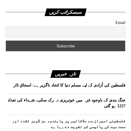
سبسکرائب کریں
Email
تازہ خبریں
فلسطین کی آزادی کے لیے مسلم دنیا کا اتحاد ناگزیر ہے: اسحاق ڈار
جنگ بندی کے باوجود غزہ میں خونریزی نہ رک سکی، شہداء کی تعداد
1257 ہو گئی
فلسطینی اسیران سے ملاقاتوں پر پابندی، بن گویر تشدد اور
سست موت کی پالیسی کو تقویت دے رہا ہے