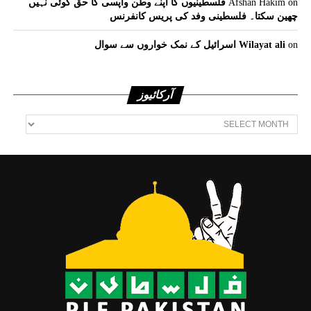
on
Afshan Hakim
فلسطینیوں کا اپنے وطن واپسی کا حق کوئی نہیں
چھین سکتا۔ فلسطینی وفد کی پریس کانفرنس
on
Wilayat ali
اسرائیل کے نمک خواروں سے سوال
آرکائیوز
آرکائیوز