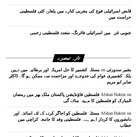
قابض اسرائیلی فوج کی مغربی کنارے میں یلغار، کئی فلسطینی
حراست میں
جنوبی غزہ میں اسرائیلی فائرنگ، متعدد فلسطینی زخمی
تازہ تبصرے
بشیر سدوزئی
on
مسئلہ کشمیر کا حل امریکہ اور برطانیہ میں نہیں
بلکہ کشمیری عوام کی جدوجہد اور مزاحمت سے ممکن ہو گا۔ ڈاکٹر
صابر ابو مریم
on
Afshan Hakim
فلسطین فاؤنڈیشن پاکستان ملک بھر میں رمضان
المبارک کو فلسطین کا مہینہ منائے گی
on
Afshan Hakim
مسئلہ فلسطین کو اجاگر کرنے کے لئے اساتذہ اور
دانشوروں کا کردار اہم ہے۔ فلسطینی وفد کا جامعہ کراچی میں
خطاب