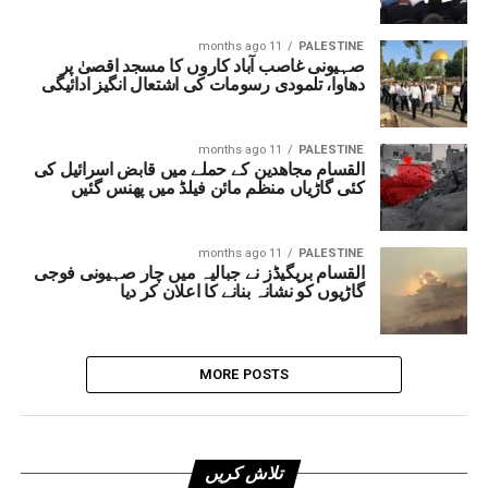
11 months ago
PALESTINE
صہیونی غاصب آباد کاروں کا مسجد اقصیٰ پر
دھاوا، تلمودی رسومات کی اشتعال انگیز ادائیگی
11 months ago
PALESTINE
القسام مجاھدین کے حملے میں قابض اسرائیل کی
کئی گاڑیاں منظم مائن فیلڈ میں پھنس گئیں
11 months ago
PALESTINE
القسام بریگیڈز نے جبالیہ میں چار صہیونی فوجی
گاڑیوں کو نشانہ بنانے کا اعلان کر دیا
MORE POSTS
تلاش کریں