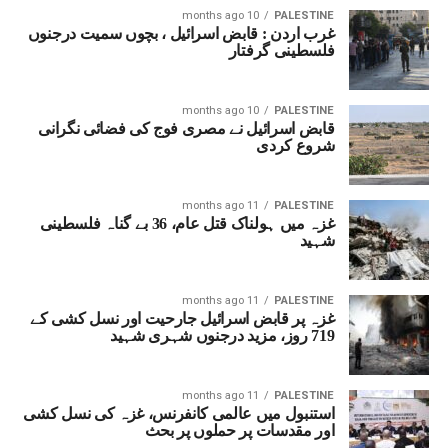
10 months ago
PALESTINE
غرب اردن : قابض اسرائیل ، بچوں سمیت درجنوں
فلسطینی گرفتار
10 months ago
PALESTINE
قابض اسرائیل نے مصری فوج کی فضائی نگرانی
شروع کردی
11 months ago
PALESTINE
غزہ میں ہولناک قتل عام، 36 بے گناہ فلسطینی
شہید
11 months ago
PALESTINE
غزہ پر قابض اسرائیل جارحیت اور نسل کشی کے
719 روز، مزید درجنوں شہری شہید
11 months ago
PALESTINE
استنبول میں عالمی کانفرنس، غزہ کی نسل کشی
اور مقدسات پر حملوں پر بحث