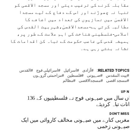
مقابلہ کرنے کی ترغیب دیتی اور مسجد الاقصی کو
تنہا نہ چھوڑنے اور اس کے دفاع کے لیے مسجدا
الاقصیٰ میں نمازیوں کی تعداد میں اضافے کا
مطالبہ کرتی ہے-مسجدالاقصیٰ،شہربیت القدس کی
اسلامی-فلسطینی شناخت کی اہم علامت کے طور پر،
ہمیشہ قدس کی غاصب حکومت کے تباہ کن اقدامات کا
نشانہ بنتی رہی ہے۔
RELATED TOPICS:
آزادی
اسرائیل
اسرائیلی فوج
القدس
بیت المقدس
صہیونی
فلسطین
مزاحمتی گروہوں
مسجد اقصی
مسجدالاقصی
مظالم
UP NEX
رواں سال میں صیہونی فوج نے فلسطینیوں کے 136
کانات تباہ کردیئے
DON'T MISS
مغربی کنارے میں صیہونی مخالف کاروائی میں ایک
صیہونی زخمی