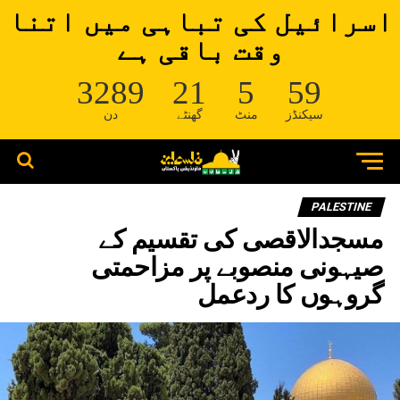
اسرائیل کی تباہی میں اتنا
وقت باقی ہے
3289
21
5
59
سیکنڈز
منٹ
گھنٹے
دن
PALESTINE
مسجدالاقصی کی تقسیم کے
صیہونی منصوبے پر مزاحمتی
گروہوں کا ردعمل