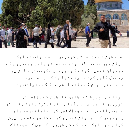
فلسطین کے مزاحمتی گروہوں نے جمعرات کو ایک
بیان میں مسجدالاقصی کو مسلمانوں اور یہودیوں کے
درمیان تقسیم کرنے کی صیہونی حکومت کی سازش پر
ردعمل ظاہر کرتے ہوئے کہا ہے کہ یہ منصوبہ
فلسطینی عوام کے ساتھ اعلان جنگ کے مترادف ہے
ارنا کی رپورٹ کےمطابق فلسطین کے مزاحمتی
گروہوں کے بیان میں آیا ہے کہ لیکوڈ پارٹی کے رکن
عمیت ہالیفی نے مسجدالاقصی کو مسلمانوںسسح اور
یہودیوں کے درمیان تقسیم کرنے کا جو منصوبہ پیش
کیا ہے وہ ایک دھماکے کی طرح ہے کہ جس کے خوفناک