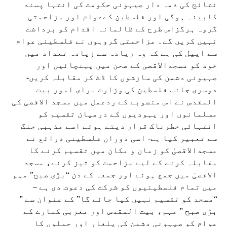
نتائج کی ذمہ دار صیہونی حکومت کی انتہا پسند
کابینہ ہوگی اور فلسطین کےعوام اور مزاحمتی
گروہ ہرگزاس طرح کے ظالمانہ اقدام کو برداشت
نہیں کریں گے۔ مزاحمتی گروہوں نے فلسطینی عوام
سے اپیل کی ہے کہ وہ زیادہ سے زیادہ تعداد میں
خود کو مسجدالاقصی کے صحن میں پہنچائیں اور
صہیونی دشمن کی سازشوں کا ڈٹ کر مقابلہ کریں-
دوسری جانب فلسطین کی وزارت برای امور بیت
المقدس نے اس منصوبے کے ردعمل میں مسجد الاقصی کی
مسلمانوں اور یہودیوں کے درمیان تقسیم کو
انتہائی خطرناک قرار دیتے ہوئے اسے مذہبی جنگ
سے تعبیر کیا ہے- اسی دوران فلسطینی ذرائع نے
مسجدالاقصیٰ کو زمان و مکان میں تقسیم کرنے کا
مقابلہ کرنے کے لیے مزاحمت کو تیز کرنے، مسجد
الاقصیٰ میں جمع ہونے اور جمعہ کے دن “بڑی صبح” مہم
میں تمام فلسطینیوں کو شرکت کی دعوت دی ہے –
“مسجد کو تقسیم نہیں کیا جائے گا” کے عنوان سے ”
بڑی صبح ” مہم، بیت المقدس اور مغربی کنارے کے
عوام کو صیہونی دشمن کی یلغار اور حملوں کا