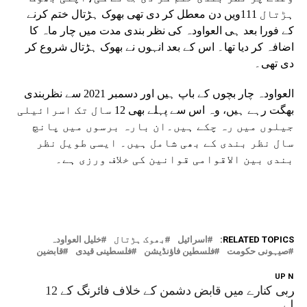
ہڑتال 111ویں دن معطل کر دی تھی بھوک ہڑتال ختم کرنے
کے فورا بعد ہی العواودہ کی نظر بندی مدت میں چار ماہ کا
اضافہ کر دیا تھا۔ اس کے بعد انہوں نے بھوک ہڑتال شروع کر
دی تھی۔
العواودہ چار بچوں کے باپ ہیں اور دسمبر 2021 سے نظربندی
بھگت رہے ہیں، وہ اس سے پہلے بھی 12 سال تک اسرائیلی
جیلوں میں رہ چکے ہیں۔ان بارہ برسوں میں پانچ
سال نظر بندی کے بھی شامل ہیں۔ ایسی طویل نظر
بندی بین الاقوامی قوانین کی خلاف ورزی ہے۔
RELATED TOPICS:
اسرائیل
بھوک ہڑتال
خلیل العواودہ
صیہونی حکومت
فلسطین فاؤنڈیشن
فلسطینی قیدی
قابضین
UP NEX
مغربی کنارے میں قابض دشمن کے خلاف فائرنگ کے 12
ملے