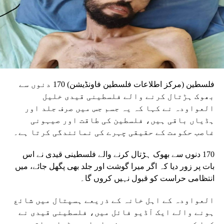
فلسطین (مرکز اطلاعات فلسطین فاونڈیشن) 170 دنوں سے
بھوک ہڑتال کرنے والے فلسطینی قیدی خلیل
العواودہ نے کہا کہ یہ جسم جس میں صرف جلد اور
ہڈیاں باقی ہیں، فلسطین کی طاقت اور صیہونی
غاصب حکومت کے حقیقی چہرے کی نمائندگی کرتا ہے۔
170 دنوں سے بھوک ہڑتال کرنے والے فلسطینی قیدی نے اس
بات پر زور دیا کہ اگر میرا گوشت اور جلد بھی پگھل جائے، میں
انتظامی حراست کو قبول نہیں کروں گا۔
العواودہ کے اہل خانہ کے ذریعے ہسپتال میں شائع
ہونے والے ایک آڈیو فائل میں، فلسطینی قیدی نے