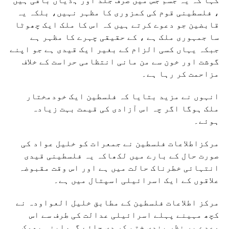
کہا کہ یہ جسم جس میں صرف جلد اور ہڈیاں باقی ہیں
، فلسطینی قوم کی کمزوری کا مظہر نہیں، بلکہ یہ
قابضین جو دعوے کرتے ہیں کہ اس کا ملک ایک چھوٹا
سا جمہوری ملک ہے ، کے حقیقی چہرے کا مظہر ہے
جبکہ یہاں کسی الزام کے بغیر ایک قیدی ہے جو اپنے
گوشت اور خون سے من مانی انتظامی حراست کے خلاف
مزاحمت کر رہا ہے۔
انہوں نے مزید بتایا کہ فلسطین ایک خودمختار
ملک ہوگا اگر چہ اس آزادی کی قیمت بہت زیادہ
ہوئے۔
مرکزاطلاعات فلسطین نے جمعرات کو خلیل عواد کی
صورت حال کے بارے میں لکھاکہ یہ فلسطینی قیدی
انتہائی خطرناک حالت میں ہے اور اس وقت مقبوضہ
علاقوں کے ایک اسرائیلی اسپتال میں ہے۔
مرکز اطلاعات فلسطین کے مطابق خلیل العواودہ نے
کچھ مہینے پہلے اسرائیلی عدالت کی طرف سے اس
وعدے پر نظر بندی ختم کر دی جائے گی،اپنی بھوک