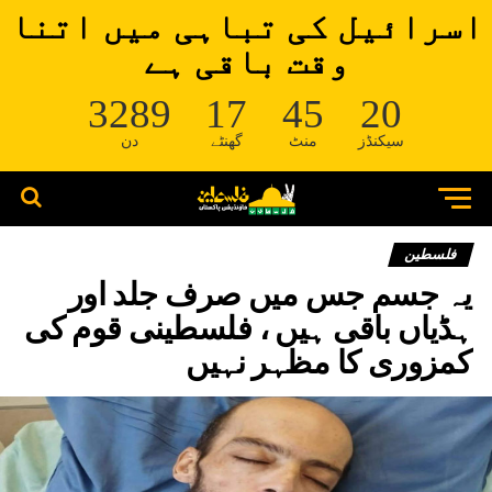
اسرائیل کی تباہی میں اتنا
وقت باقی ہے
3289
17
45
19
سیکنڈز
منٹ
گھنٹے
دن
فلسطین
یہ جسم جس میں صرف جلد اور
ہڈیاں باقی ہیں ، فلسطینی قوم کی
کمزوری کا مظہر نہیں