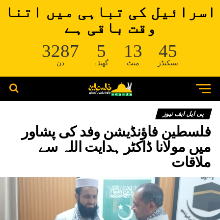
اسرائیل کی تباہی میں اتنا
وقت باقی ہے
3287
5
13
45
سیکنڈز
منٹ
گھنٹے
دن
پی ایل ایف نیوز
فلسطین فاؤنڈیشن وفد کی پشاور
میں مولانا ڈاکٹر ہدایت اللہ سے
ملاقات