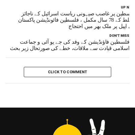
UP NEX
لسطین پر غاصب صیہونی ریاست اسرائیل کے ناجائز
تسلط کے 78 سال مکمل ، فلسطین فائونڈیشن پاکستان
ی اپیل پر ملک بھر میں احتجاج
DON'T MISS
فلسطین فاؤنڈیشن کے وفد کی جے یو آئی و جماعت
اسلامی قیادت سے ملاقات، خطے کی صورتحال زیر بحث
CLICK TO COMMENT