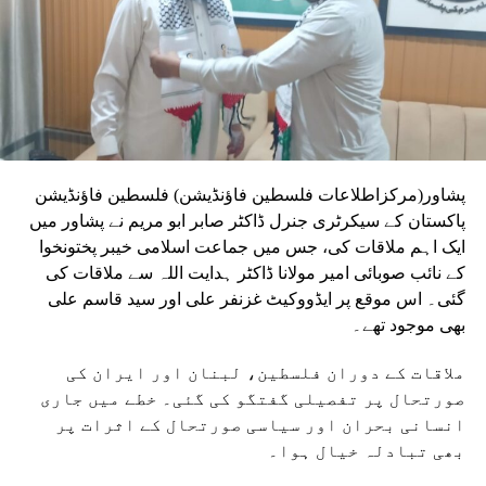
پشاور(مرکزاطلاعات فلسطین فاؤنڈیشن) فلسطین فاؤنڈیشن
پاکستان کے سیکرٹری جنرل ڈاکٹر صابر ابو مریم نے پشاور میں
ایک اہم ملاقات کی، جس میں جماعت اسلامی خیبر پختونخوا
کے نائب صوبائی امیر مولانا ڈاکٹر ہدایت اللہ سے ملاقات کی
گئی۔ اس موقع پر ایڈووکیٹ غزنفر علی اور سید قاسم علی
بھی موجود تھے۔
ملاقات کے دوران فلسطین، لبنان اور ایران کی
صورتحال پر تفصیلی گفتگو کی گئی۔ خطے میں جاری
انسانی بحران اور سیاسی صورتحال کے اثرات پر
بھی تبادلہ خیال ہوا۔