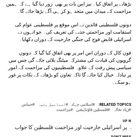
بڑھانے پر اتفاق کیا۔ نیز اس بات پر بھی زور دیا گیا ہے کہ ہمیں
مزاحمت کے میدان میں متحد ہو کر ہی آگے بڑھا جائے گا۔
دونوں فلسطینی قائدین نے اس موقع پر فلسطینی عوام کی
استقامت اور مزاحمتی جذبے کی تعریف کی۔ جو انہوں نے
اسرائیلی قابض فوج کی جنگی جارحیت کے دوران دکھایا۔
فون کال کے دوران اس امر پر بھی اتفاق کیا گیا کہ دونوں
گروپوں کی قیادت کی مشترکہ میٹنگ بلائی جائے گی جس میں
سیاسی پیش رفت کے علاوہ فلسطینیوں کی مزاحمت کے امور
پر تبادلہ خیال کیا جائے گا تاکہ تعاون کو بڑھانے کے نکات پر غور
ہو سکے۔
RELATED TOPICS:
اسلامی جہاد
اسماعیل ہنیہ
حماس
زیاد نخالہ
فلسطین فاؤنڈیشن
مزاحمت
UP NEX
زہ پر اسرائیلی جارحیت اور مزاحمت فلسطین کا جواب
DON'T MISS