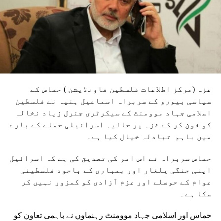
غزہ (مرکز اطلاعات فلسطین فاونڈیشن ) حماس کے
سیاسی بیورو کے سربراہ اسماعیل ہنیہ نے فلسطین
اسلامی جہاد موومنٹ کے سیکرٹری جنرل زیاد نخالہ
کو فون کر کے غزہ پر حالیہ اسرائیلی حملے کے بارے
میں باہم تبادلہ خیال کیا ہے۔
حماس سربراہ نے اس امر کی تصدیق کی ہے کہ اسرائیل
اپنی جنگی یلغار اور بمباری کے باجود فلسطینی
عوام کے حوصلے اور عزم آزادی کو کمزور نہیں کر
سکا ہے۔
حماس اور اسلامی جہاد موومنٹ رہنماوں نے باہمی تعاون کو