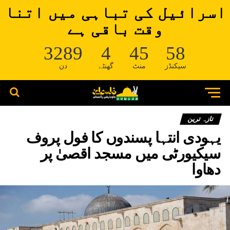
اسرائیل کی تباہی میں اتنا
وقت باقی ہے
3289
4
45
58
سیکنڈز
منٹ
گھنٹے
دن
تازہ ترین
یہودی انتہا پسندوں کا فول پروف
سیکیورٹی میں مسجد اقصیٰ پر
دھاوا