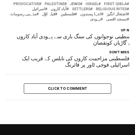
PROVOCATIVE
PALESTINE
JEWS
ISRAEL
FIRST QIBLA
RELIGIOUS RITES
SETTLERS
آباد کاروں
اسرائیل
اشتعال انگیز
انتہا پسندوں
فلسطین
قبلہ اوّل
مذہبی رسومات
مسجد اقصی
یہودی
UP NEX
لسطینی نوجوانوں کی سنگ باری سے یہودی آباد کاروں
ی گاڑیاں کونقصان
DON'T MISS
فلسطینی مزاحمت کاروں کی نابلس کے قریب ایک
اسرائیلی فوجی ٹاور پر فائرنگ
CLICK TO COMMENT