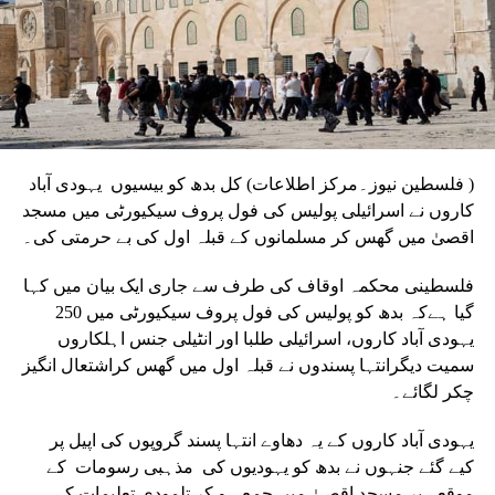
( فلسطین نیوز۔مرکز اطلاعات) کل بدھ کو بیسیوں یہودی آباد
کاروں نے اسرائیلی پولیس کی فول پروف سیکیورٹی میں مسجد
اقصیٰ میں گھس کر مسلمانوں کے قبلہ اول کی بے حرمتی کی۔
فلسطینی محکمہ اوقاف کی طرف سے جاری ایک بیان میں کہا
گیا ہےکہ بدھ کو پولیس کی فول پروف سیکیورٹی میں 250
یہودی آباد کاروں، اسرائیلی طلبا اور انٹیلی جنس اہلکاروں
سمیت دیگرانتہا پسندوں نے قبلہ اول میں گھس کراشتعال انگیز
چکر لگائے۔
یہودی آباد کاروں کے یہ دھاوے انتہا پسند گروپوں کی اپیل پر
کیے گئے جنہوں نے بدھ کو یہودیوں کی مذہبی رسومات کے
موقعے پر مسجد اقصیٰ میں جمع ہو کر تلمودی تعلیمات کے