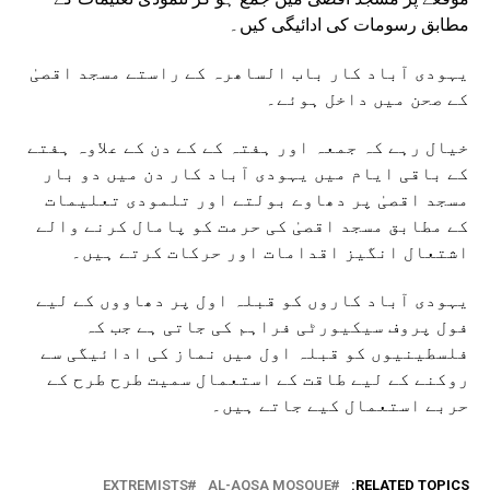
مطابق رسومات کی ادائیگی کیں۔
یہودی آباد کار باب الساھرہ کے راستے مسجد اقصیٰ
کے صحن میں داخل ہوئے۔
خیال رہے کہ جمعہ اور ہفتہ کے کے دن کے علاوہ ہفتے
کے باقی ایام میں یہودی آباد کار دن میں دو بار
مسجد اقصیٰ پر دھاوے بولتے اور تلمودی تعلیمات
کے مطابق مسجد اقصیٰ کی حرمت کو پامال کرنے والے
اشتعال انگیز اقدامات اور حرکات کرتے ہیں۔
یہودی آباد کاروں کو قبلہ اول پر دھاووں کے لیے
فول پروف سیکیورٹی فراہم کی جاتی ہے جب کہ
فلسطینیوں کو قبلہ اول میں نماز کی ادائیگی سے
روکنے کے لیے طاقت کے استعمال سمیت طرح طرح کے
حربے استعمال کیے جاتے ہیں۔
EXTREMISTS
AL-AQSA MOSQUE
RELATED TOPICS: