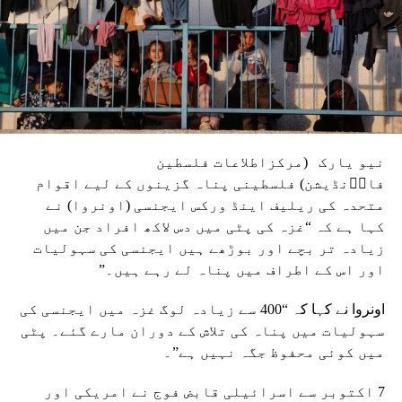
نیو یارک (مرکزاطلاعات فلسطین
فاوؑنڈیشن) فلسطینی پناہ گزینوں کے لیے اقوام
متحدہ کی ریلیف اینڈ ورکس ایجنسی (اونروا) نے
کہا ہے کہ “غزہ کی پٹی میں دس لاکھ افراد جن میں
زیادہ تر بچے اور بوڑھے ہیں ایجنسی کی سہولیات
اور اس کے اطراف میں پناہ لے رہے ہیں۔”
اونروا نے کہا کہ “400 سے زیادہ لوگ غزہ میں ایجنسی کی
سہولیات میں پناہ کی تلاش کے دوران مارے گئے۔ پٹی
میں کوئی محفوظ جگہ نہیں ہے”۔
7 اکتوبر سے اسرائیلی قابض فوج نے امریکی اور