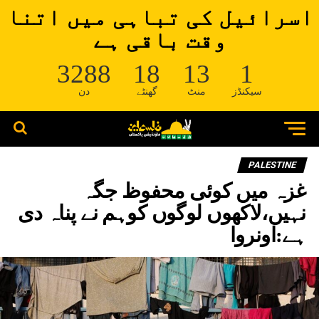
اسرائیل کی تباہی میں اتنا
وقت باقی ہے
3288
18
13
1
سیکنڈز
منٹ
گھنٹے
دن
PALESTINE
غزہ میں کوئی محفوظ جگہ
نہیں،لاکھوں لوگوں کوہم نے پناہ دی
ہے:اونروا