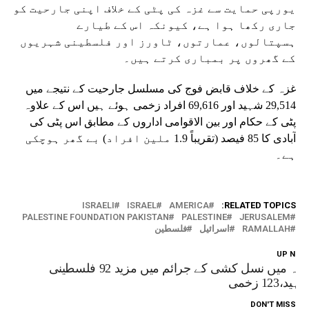
یورپی حمایت سے غزہ کی پٹی کے خلاف اپنی جارحیت کو
جاری رکھا ہوا ہے، کیونکہ اس کے طیارے
ہسپتالوں، عمارتوں، ٹاورز اور فلسطینی شہریوں
کے گھروں پر بمباری کرتے ہیں۔
غزہ کے خلاف قابض فوج کی مسلسل جارحیت کے نتیجے میں
29,514 شہید اور 69,616 افراد زخمی ہوئے ہیں اس کے علاوہ
پٹی کے حکام اور بین الاقوامی اداروں کے مطابق اس پٹی کی
آبادی کا 85 فیصد (تقریباً 1.9 ملین افراد) بے گھر ہوچکی
ہے۔
ISRAELI
ISRAEL
AMERICA
RELATED TOPICS:
PALESTINE FOUNDATION PAKISTAN
PALESTINE
JERUSALEM
RAMALLAH
اسرائیل
فلسطین
UP NEX
غزہ میں نسل کشی کے جرائم میں مزید 92 فلسطینی
ہید،123 زخمی
DON'T MISS