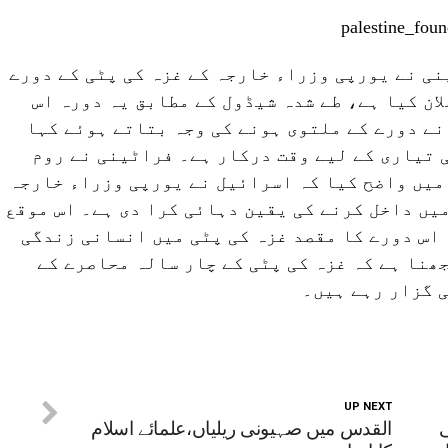
ی نے یورپی وزراء خارجہ کے غزہ کی پٹی کے دورے
ان کیا ہے، طے شدہ شیڈول کے مطابق یہ دورہ اس
 نے دورے کے ملتوی ہونے کی وجہ بتاتے ہوئے کہا
ی تیاری کے لیے وقت درکار ہے۔ فراٹینی نے روم
 میں واضح کیا کہ اسرائیل نے یورپی وزراء خارجہ
میں داخل کرنے کی یقین دہائی کرا دی ہے۔ اس موقع
 اس دورے کا مقصد غزہ کی پٹی میں انسانی زندگی
ھنا ہے کہ غزہ کی پٹی کے چار سالہ محاصرے کے
 گزار رہے ہیں۔
UP NEXT
ی
القدس میں صہیونی ریلیاں،علمائے اسلام