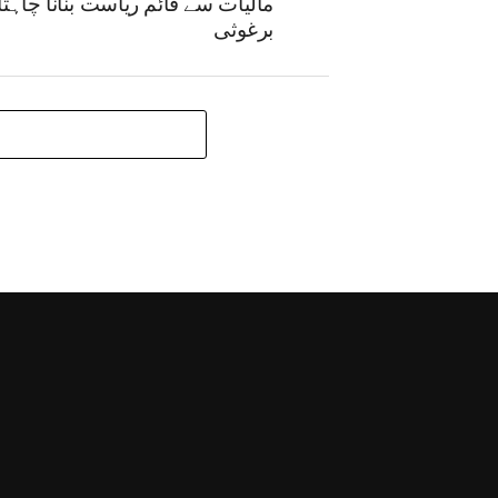
مالیات سے قائم ریاست بنانا چاہتا
برغوثی