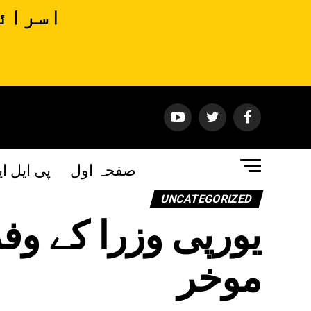
اسرائی
صفحہ اول
پی ایل ا
UNCATEGORIZED
یورپی وزرا کے وف
موخر