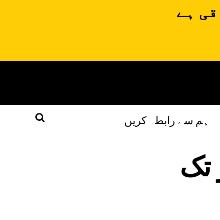
قی ہے
ہم سے رابطہ کریں
 تک