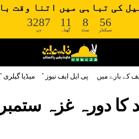
ل کی تباہی میں اتنا وقت با
3287
11
8
56
سیکنڈز
منٹ
گھنٹے
دن
یف کے بارے میں
پی ایل ایف نیوز
میڈیا گیلری
د کا دورہ غزہ ستمبر