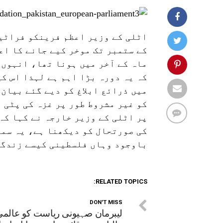
اٹلی کے وزیر اعظم فرینکو فراٹین
کے ستمبر تک موخر کیے جانے کا اعل
ماہ کے آخر میں ہونا تھا، انہوں
کہ یہ دورہ بڑا اہم ہے لہذا اس ک
میں ذرائع ابلاغ کو دیے گئے بیان
کو غیر مشروط طور پر غزہ کی پٹی 
پر اٹلی کے وزیر خارجہ نے کہا کہ
کی صورتحال کو دیکھنا ہے، یہ سمج
باوجود وہاں فلسطینی کیسے زندگی
RELATED TOPICS:
DON'T MISS
لیبرمان صہیونی ریاست کو عالم