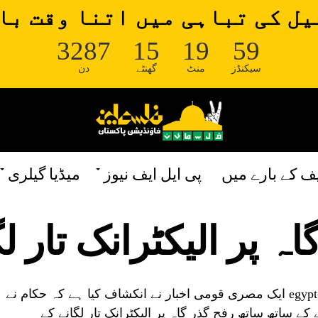
ل کی تباہی میں اتنا وقت با
3287
15
19
58
سیکنڈز
منٹ
گھنٹے
دن
یف کے بارے میں
پی ایل ایف نیوز
میڈیا گیلری
ہ پر الیکٹرانک تار ل
ایک مصری قومی اخبار نے انکشاف کیا ہے کہ حکام نے
کے ساتھ ساتھ رفح گذر گاہ پر الیکٹرانک تار لگانے کے