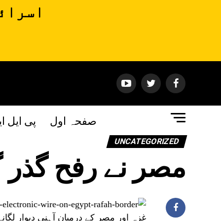
اسرائی
صفحہ اول
پی ایل ا
UNCATEGORIZED
مصر نے رفح گذر گا
غزہ اور مصر کے درمیان آہنی دیوار لگانے 