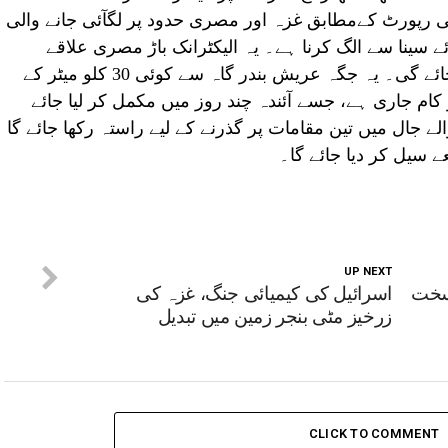
کی رپورٹ کےمطابق غزہ اور مصری حدود پر لگآئی جانے والی
ے سینا سے الگ کرنا ہے۔ یہ الیکٹرانک باڑ مصری علاقے
میسورہ صحرائے سینا کے درمیان لگائی جائے گی۔ یہ جگہ عریش بندر گاہ سے کوئی 30 کلو میٹر کے
 کام جاری ہے، جسے آئندہ چند روز میں مکمل کر لیا جائے
لے جال میں تین مقامات پر گذرنے کے لیے راستہ رکھا جائے گا
ے سیل کر دیا جائے گا۔
UP NEXT
 سخت
اسرائیل کی کیمیائی جنگ، غزہ کی
زرخیز مٹی بنجر زمین میں تبدیل
CLICK TO COMMENT