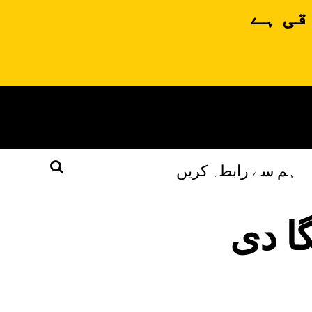
قی ہے
ہم سے رابطہ کریں
گا دی