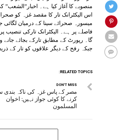
منصوبے کا آغاز کیا ہے۔ اخبار”الشعب” 
اس الیکٹرانک تار کا مقصد غزہ کو صحرائ
فاصلے پر ہے۔ الیکٹرانک تارکی تنصیب پر
گا۔ رپورٹ کے مطابق تارکے بجائے جانے وا
جبکہ رفح کے دیگر علاقوں کو تار کے ذریع
RELATED TOPICS:
DON'T MISS
مصر کے پاس غزہ کی ناکہ بندی
کرنے کا کوئی جواز نہیں: اخوان
المسلمون