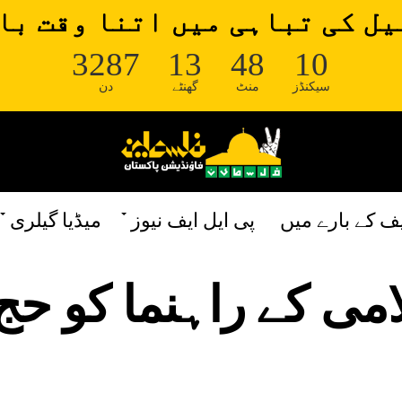
ل کی تباہی میں اتنا وقت با
3287
13
48
9
سیکنڈز
منٹ
گھنٹے
دن
یف کے بارے میں
پی ایل ایف نیوز
میڈیا گیلری
می کے راہنما کو حج 