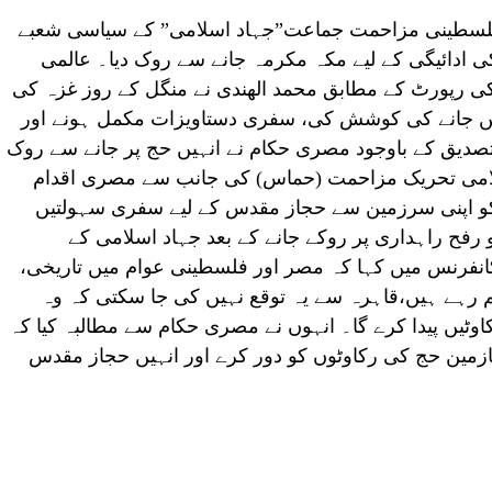
سطینی مزاحمت جماعت”جہاد اسلامی” کے سیاسی شعبے
 ادائیگی کے لیے مکہ مکرمہ جانے سے روک دیا۔ عالمی
ل کی رپورٹ کے مطابق محمد الھندی نے منگل کے روز غزہ کی
ں جانے کی کوشش کی، سفری دستاویزات مکمل ہونے اور
یق کے باوجود مصری حکام نے انہیں حج پر جانے سے روک
لامی تحریک مزاحمت (حماس) کی جانب سے مصری اقدام
و اپنی سرزمین سے حجاز مقدس کے لیے سفری سہولتیں
و رفح راہداری پر روکے جانے کے بعد جہاد اسلامی کے
انفرنس میں کہا کہ مصر اور فلسطینی عوام میں تاریخی،
قآئم رہے ہیں،قاہرہ سے یہ توقع نہیں کی جا سکتی کہ وہ
ٹیں پیدا کرے گا۔ انہوں نے مصری حکام سے مطالبہ کیا کہ
زمین حج کی رکاوٹوں کو دور کرے اور انہیں حجاز مقدس