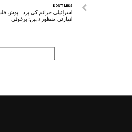
DON'T MISS
اسرائیلی جرائم کی پردہ پوش ف
اتھارٹی منظور نہیں: برغوثی