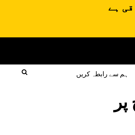
قی ہے
ہم سے رابطہ کریں
پر