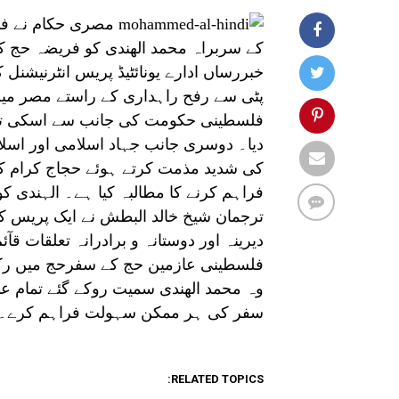
مصری حکام نے فل
کے سربراہ محمد الھندی کو فریضہ حج کی
خبررساں ادارے یونائٹیڈ پریس انٹرنیشن
پٹی سے رفح راہداری کے راستے مصر می
فلسطینی حکومت کی جانب سے اسکی تصد
دیا۔ دوسری جانب جہاد اسلامی اور اس
کی شدید مذمت کرتے ہوئے حجاج کرام ک
فراہم کرنے کا مطالبہ کیا ہے۔ الہندی ک
ترجمان شیخ خالد البطش نے ایک پریس ک
دیرینہ اور دوستانہ و برادرانہ تعلقات 
فلسطینی عازمین حج کے سفرحج میں رکاو
وہ محمد الھندی سمیت روکے گئے تمام عا
سفر کی ہر ممکن سہولت فراہم کرے۔
RELATED TOPICS: