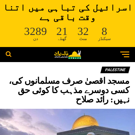
اسرائیل کی تباہی میں اتنا
وقت باقی ہے
3289
21
32
8
سیکنڈز
منٹ
گھنٹے
دن
PALESTINE
مسجد اقصیٰ صرف مسلمانوں کی،
کسی دوسرے مذہب کا کوئی حق
نہیں: رائد صلاح