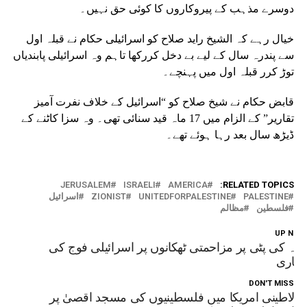
دوسرے مذہب کے پیروکاروں کا کوئی حق نہیں۔
خیال رہے کہ الشیخ راید صلاح کو اسرائیلی حکام نے قبلہ اول
سے پندرہ سال کے لیے بے دخل کررکھا تاہم وہ اسرائیلی پابندیاں
توڑ کرر قبلہ اول میں پہنچے۔
قابض حکام نے شیخ صلاح کو “اسرائیل کے خلاف نفرت آمیز
تقاریر” کے الزام میں 17 ماہ قید سنائی تھی۔ وہ سزا کاٹنے کے
ڈیڑھ سال بعد رہا ہوئے تھے۔
JERUSALEM
ISRAELI
AMERICA
RELATED TOPICS:
PALESTINE
UNITEDFORPALESTINE
ZIONIST
اسرائیل
فلسطین
مظالم
UP NEX
زہ کی پٹی پر مزاحمتی ٹھکانوں پر اسرائیلی فوج کی
مباری
DON'T MISS
لاطینی امریکا میں فلسطینیوں کی مسجد اقصیٰ پر