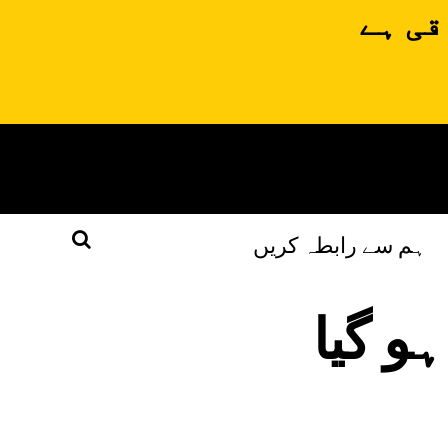
قی ہے
ہم سے رابطہ کریں