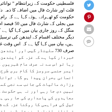
فلسطینی حکومت کے زیرانتظام ” توانائی
قلت اور شارٹ فال میں اضافے کا ذمہ د
حکومت کو ٹھہراتے ہوئے کہا ہے کہ رام 
میں بجلی کے
منگل کے روز جاری بیان میں کہا گیا ہے
دیگر مختلف اقسام کے ایندھن کی ترسیل 
صرف 730 سلینڈر گیس اور ای
خبردار کیا ہے کہ غزہ کو ایندھن 
رہا تو اس سے نہ صرف عام شہریوں 
ایمر جنسی سروسز کا کام بری طرح 
انسانی بحران پیدا ہو گا۔ توانائ
وزارت مالیات کی جانب سے نجی کمپ
نہیں دی جا رہی اور نہ ہی حکومت 
معاہدوں کی پاسداری کی جا رہی ہے
تیل کی فراہمی کا روکنا غزہ کے 
توانائی اتھارٹی نے فلسطینی اتھ