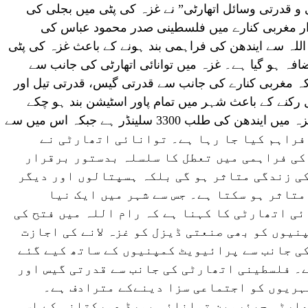
 و قدرتی وسائل اتھارٹی” نے غزہ کی پٹی میں بجلی کی
ار مغربی کنارے میں فلسطینی صدر محمود عباس کی
اللہ سے ایندھن کی فراہمی بند ہونے کے باعث غزہ کی پٹی
 شارٹ فال میں 50 فیصد اضافہ ہو گیا ہے۔ غزہ میں توانائی اتھارٹی کی جانب سے
 کہ مغربی کنارے کی جانب سے قدرتی گیس، قدرتی تیل اور
رکنے کے باعث شہر میں تمام پاور اسٹیشن بند ہو چکے
ہیں، بیان میں کہا گیا ہے کہ اس وقت غزہ میں ایندھن کی طلب 3300 سلینڈر ہے جبکہ اس میں سے
ندھن فراہم کیا جا رہا ہے۔ توانائی اتھارٹی نے
کی فراہمی میں تعطل کا سلسلہ بدستور برقرار
کی زندگی متاثر ہو گی بلکہ ہسپتالوں اور دیگر
متاثر ہو سکتا ہے۔ جس سے شہر میں ایک نیا
ی اتھارٹی کا کہنا ہے کہ رام اللہ میں فتح کی
نیوں کو بھی صنعتی ڈیزل کو غزہ لانے کی اجازت
کی جانب سے پرائیویٹ کمپنیوں کے ساتھ کیے گئے
۔ فلسطینی اتھارٹی کی جانب سے قدرتی گیس اور
شہریوں کو اجتماعی سزا دینےکے مترادف ہے۔
ارٹی چیئرمین توانائی بورڈ عمرکتانہ کے اس