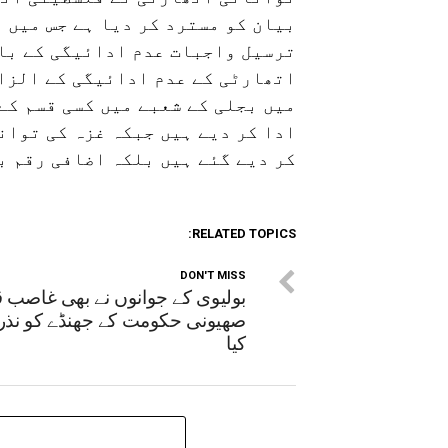
بیان کو مسترد کر دیا ہے جس میں 
ترسیل واجبات عدم ادائیگی کے با
اتھارٹی کے عدم ادائیگی کے الزام
میں بجلی کے شعبے میں کسی قسم کے
ادا کر دیے ہیں جبکہ غزہ کی توان
کر دیے گئے ہیں بلکہ اضافی رقم ب
RELATED TOPICS:
DON'T MISS
بولیوی کے جوانوں نے بھی غاصب
صھیونی حکومت کے جھنڈے کو نذر
کیا