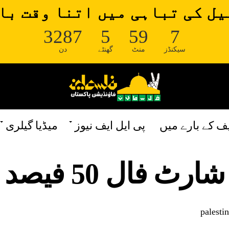
ل کی تباہی میں اتنا وقت با
3287
5
59
7
سیکنڈز
منٹ
گھنٹے
دن
یف کے بارے میں
پی ایل ایف نیوز
میڈیا گیلری
 50 فیصد ہو گیا