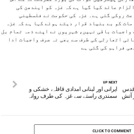
الزام عائد کیا گیا ہے کہ غزہ کو ایندھن کی
عث روکی گئی ہے۔ غزہ کی حکومت نے فلسطینی
ات کو بے بنیاد قرار دیتے ہوئے کہا ہے کہ غزہ
 واجبات باقی نہیں، شہریوں نے اپنے ذمہ تمام بل
ائی اتھارٹی کی طرف سے بھی نہ صرف واجبات ادا
ھی فراہم کی گئی ہے
UP NEXT
 قدس
ایرانی اور لبنانی امدادی قافلہ، خشکی و
 آتش
سمندری راستے سے غزہ کی طرف روانہ
CLICK TO COMMENT