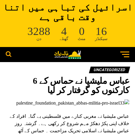
اسرائیل کی تباہی میں اتنا
وقت باقی ہے
3288
4
0
16
سیکنڈز
منٹ
گھنٹے
دن
UNCATEGORIZED
عباس ملیشیا نے حماس کے 6
کارکنوں کو گرفتار کر لیا
عباس ملیشیا نے مغربی کنارے میں فلسطینی بے گناہ افراد کے
خلاف اپنی پکڑ دھکڑ مہم شروع کر رکھی ہے۔ گزشتہ روز
عباس ملیشیا نے اسلامی تحریک مزاحمت ۔ حماس کے آٹھ