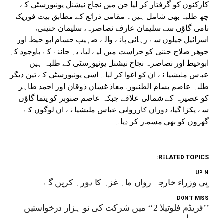
کارکنوں کو گرفتار کر لیا جن میں نجاح نیشنل یونیورسٹی کے
چھ طلبہ بھی شامل ہیں۔ مقامی ذرائع کے مطابق بیت فوریک
نامی گاؤں سے سلیمان عارف نصاصرہ، سلیمان حنینی،
اسرائیل جیلوں سے رہائی پانے والے صہیب حسام ابو حیط اور
جوھر صلاح حننی کو حراست میں لیے لیا، یہ جاننے کے باوجود کہ
ابوحیط اور نصاصرہ نجاح نیشنل یونیورسٹی کے طلبہ ہیں
عباس ملیشیا نے ان کو اغوا کر لیا۔ اسی یونیورسٹی کے تین دیگر
طلبہ عاصم بسام الطنبور، معاذ غسان ذوقان اور احمد طاہر
کو عصیرہ کے شمالی علاقے جبکہ عاصم صنوبر کو یتما گاؤں
سے پکڑا گیا، دوران کارروائی عباس ملیشیا نے ان لوگوں کے
گھروں کو بھی مسمار کر دیا۔
RELATED TOPICS:
UP NEX
ورپی وزراء خارجہ رواں ماہ غزہ کا دورہ کریں گے
DON'T MISS
’’فریڈم فلوٹیلا 2‘‘ میں شرکت کی نو ہزار درخواستیں