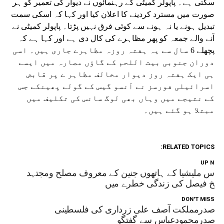
سکتی ہے۔ پاپولر کمیٹی کے رہنمائوں نے دیوار کی تعمیر کو ہر
صورت میں مسترد کردینے کا اعلان کیا اور کہا کہ اسکی سمت
تبدیل ہونے یا نہ ہونے سے کوئی فرق نہیں پڑتا۔ پاپولر کمیٹی نے
آنے والے جمعہ کو پھر مظاہرے کی کال دی ہے اور کہا ہے کہ
پچھلے 6 سال سے یہ ہفتہ روزہ مظاہرے جاری ہیں۔ اسی
دوران جنوبی بیت اللحم کے گاؤں مصارہ میں ایسے
ہی ایک ہفتہ روز دیوار مخالف مظاہر ے پر قابض
اسرائیلی فورسز نے آنسو گیس کے گولے پھینکے جس
کے نتیجے میں وہاں بھی لوگ سانس کی تکلیف میں
مبتلا ہو گئے ہیں۔
RELATED TOPICS:
UP NEX
باس ملیشیا کے ہاتھوں جنین کے معروف مصلح ومجتہد
یخ فیصل کی زندگی خطرے میں
DON'T MISS
صدرمملکت آصف علی زرداری کی فلسطینی
صدرمحمودعباس سے گفتگو