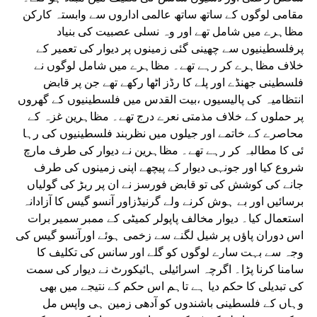
مقامی لوگوں کے ساتھ ساتھ عالمی اداروں سے وابستہ کارکن
مظاہرے میں شامل تھے اور وہ نسلی عصبیت کی بنیاد
پرفلسطینیوں سے چھینی گئی زمینوں پر دیوار کی تعمیر کے
خلاف مظاہرے کر رہے تھے۔ مظاہرے میں شامل لوگوں نے
فلسطینی جھنڈے اور پلے کا رڈز اٹھا رکھے تھے جن پر قابض
انتظامیہ کی پالیسیوں ،بیت القدس میں فلسطینیوں کے گھروں
پر حملوں کے خلاف مذمتی نعرے درج تھے۔ مظاہرین غزہ کے
محاصرے کے خاتمے اور جیلوں میں نظربند فلسطینیوں کی رہا
ئی کا مطالبہ کر رہے تھے۔ مظاہرین نے دیوار کی طرف مارچ
شروع کیا اور جونہی دیوار کے پیچھے اپنی زمینوں کی طرف
جانے کی کوشش کی تو قابض فورسز نے ان پر ربڑ کی گولیاں
برسائیں اور بے ہوش کرنے ولے گرنیڈزاور آنسو گیس کا آزادانہ
استعمال کیا۔ دیوار مخالف پاپولر کمیٹی کے ممبر سمیر برات
اس دوران پاؤں پر شیل لگنے سے زخمی ہوئے اورآنسو گیس کی
وجہ سے بہت سارے لوگوں کو گلے اور سانس کی تکلیف کا
سامنا کرنا پڑا۔ اگرچہ اسرائیلی ہائیکورٹ نے دیوار کی سمت
کی تبدیلی کا حکم دیا ہے تاہم اس حکم کے نتیجے میں بھی
وہاں کے فلسطینی باشندوں کو آدھی زمین ہی واپس مل