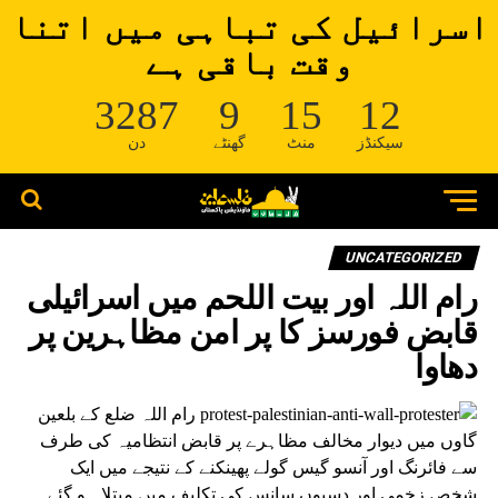
اسرائیل کی تباہی میں اتنا
وقت باقی ہے
3287
9
15
12
سیکنڈز
منٹ
گھنٹے
دن
UNCATEGORIZED
رام اللہ اور بیت اللحم میں اسرائیلی
قابض فورسز کا پر امن مظاہرین پر
دھاوا
رام اللہ ضلع کے بلعین
گاوں میں دیوار مخالف مظاہرے پر قابض انتظامیہ کی طرف
سے فائرنگ اور آنسو گیس گولے پھینکنے کے نتیجے میں ایک
شخص زخمی اور دسیوں سانس کی تکلیف میں مبتلا ہو گئے۔