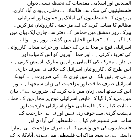
المقدس اور اسلامی مقدسات کے تحفظ، نسلی دیوار،
فلسطینیوں کی ملک سے ظالمانہ بے دخلی، یہودی آباد کاری،
یہودیوں کے فلسطینیوں کی املاک پر حملوں اور اسرائیلی
مظالم کا مقابلہ کرنے کے لیے مزاحمتی کارروئیاں تیز کریں۔
پیرکے روز دمشق میں حماس کے دفتر سے جاری ایک بیان میں
کہا گیا ہے کہ “حماس الخلیل میں گذشتہ روز ہونے والے
اسرائیلی فوج پر مجاہد ین کے حملے اور جرات مندانہ کارروائی
کی تعریف کرتی ہے اور حملہ آوروں کو اس کامیاب اور
بہادارنہ معرکے کی کامیابی پر انہیں مبارک باد پیش کرتی ہے.
اس طرح کی کارروائیاں اسرائیل کے خلاف نہ صرف جاری
رہنی چاہئیں بلکہ ان میں تیزی لانے کی ضرورت ہے، کیونکہ
اسرائیل صرف طاقت اور مزاحمت کی زبان سمجھتا ہے اور
اس کے ساتھ اسی زبان میں بات کرنے کی ضرورت ہے”۔ بیان
میں مزید کہا گیا کہ قابض اسرائیلی فوج پر مجاہدین کے حملے
نے ثابت کیا ہے کہ فلسطینی عوام اسرائیلی جارحیت اور
دہشت گردی سے خوف زدہ نہیں اور نہ ہی جارحیت کے
سامنے سر تسلیم خم کیا ہے، فلسطین کی آزادی اور
فلسطینیوں کی حق واپسی کے لیے صرف مزاحمت ہی ہمارا
راستہ ہے، بے سود مذاکرات فلسطین میں یہودی آبادکاری کے