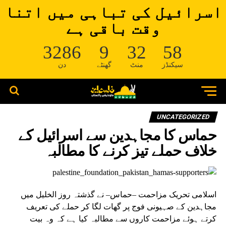
اسرائیل کی تباہی میں اتنا
وقت باقی ہے
3286
9
32
57
سیکنڈز
منٹ
گھنٹے
دن
UNCATEGORIZED
حماس کا مجاہدین سے اسرائیل کے
خلاف حملے تیز کرنے کا مطالبہ
اسلامی تحریک مزاحمت –حماس– نے گذشتہ روز الخلیل میں
مجاہدین کے صہیونی فوج پر گھات لگا کر حملے کی تعریف
کرتے ہوئے مزاحمت کاروں سے مطالبہ کیا ہے کہ وہ بیت