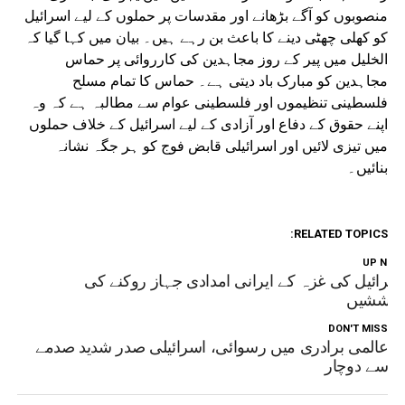
منصوبوں کو آگے بڑھانے اور مقدسات پر حملوں کے لیے اسرائیل
کو کھلی چھٹی دینے کا باعث بن رہے ہیں۔ بیان میں کہا گیا کہ
الخلیل میں پیر کے روز مجاہدین کی کارروائی پر حماس
مجاہدین کو مبارک باد دیتی ہے۔ حماس کا تمام مسلح
فلسطینی تنظیموں اور فلسطینی عوام سے مطالبہ ہے کہ وہ
اپنے حقوق کے دفاع اور آزادی کے لیے اسرائیل کے خلاف حملوں
میں تیزی لائیں اور اسرائیلی قابض فوج کو ہر جگہ نشانہ
بنائیں۔
RELATED TOPICS:
UP NEX
سرائیل کی غزہ کے ایرانی امدادی جہاز روکنے کی
وششیں
DON'T MISS
عالمی برادری میں رسوائی، اسرائیلی صدر شدید صدمے
سے دوچار