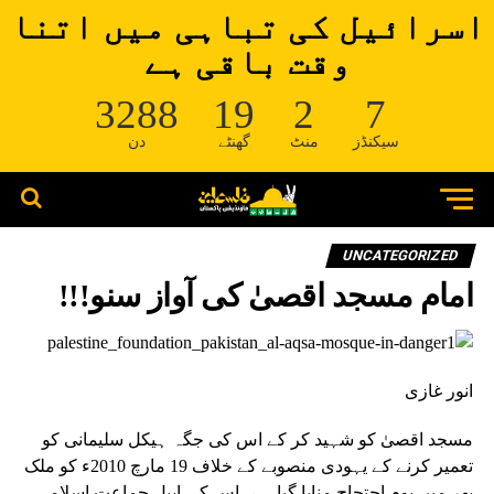
اسرائیل کی تباہی میں اتنا
وقت باقی ہے
3288
19
2
6
سیکنڈز
منٹ
گھنٹے
دن
UNCATEGORIZED
امام مسجد اقصیٰ کی آواز سنو!!!
انور غازی
مسجد اقصیٰ کو شہید کر کے اس کی جگہ ہیکل سلیمانی کو
تعمیر کرنے کے یہودی منصوبے کے خلاف 19 مارچ 2010ء کو ملک
بھر میں یومِ احتجاج منایا گیا ہے۔اس کی اپیل جماعت اسلامی