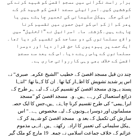
براہِ راست نگرانی میں مسجدِ اقصیٰ کو شہید کرنے کی
کوششیں کیں۔اسرائیلی مسجد اقصیٰ کو شہید کر کے
اس کی جگہ ہیکل سلیمانی کی تعمیر چاہتے ہیں یا
پھر کم از کم اس کو تین حصوں میں تقسیم کرنا
چاہتے ہیں۔گزشتہ ماہ اسرائیل نے ”الخلیل“ میں
واقع مسلمانوں کی دو مساجد کو تقسیم کر دیا تھا۔
ایک حصے پر یہودیوں کا حق قرار دیا اور دوسرا
مسلمانوں کے پاس رہنے دیا۔اس کے بعد سے مسجدِ
اقصیٰ کے خلاف بھی وہی کارروائی جاری ہے۔
چند دن قبل مسجد اقصیٰ کے خطیب ”الشیخ عکرمہ صبری“ نے
اس پر شدید تشویش کا اظہار کیا تھا۔ ان کا کہنا تھا: ”انتہا
پسند یہودی مسجد اقصیٰ کو تقسیم کرنے کے لیے ہر طرح کے
ذرائع استعمال کر رہے ہیں۔وہ مسجد اقصیٰ کو ”مسجد
ابراہیمی“ کی طرح تقسیم کرنا چاہتے ہیں،جس کا ایک حصہ
مسلمانوں اور دوسرا یہودیوں کے لیے مخصوص ہے۔“ اس
سازش کی تکمیل کے بعد وہ مسجد اقصیٰ کو شہید کر کے
ہیکل سلیمانی کی تعمیر کا ارادہ رکھتے ہیں۔انہی مذموم
عزائم کے خلاف جماعت اسلامی نے جمعہ 19 مارچ کو ملک گیر