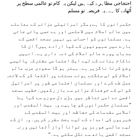
احتجاجی مظاہرے کیے ہیں لیکن یہ کام تو عالمی سطح پر
اُٹھانے کا ہے۔یہ فریضہ تو مسلم
حکمرانوں کا ہے،مگر اسرائیلی عزائم کے معاملے
میں عالم اسلام میں لاعلمی اور بے حسی پائی جاتی
ہے۔مسلمانوں کو احساس ہی نہیں مسجد اقصیٰ کے
بارے میں صہیونیوں کے کیا ارادے ہیں؟ ان کا
سدباب پورے عالم اسلام کی ذمہ داری ہے۔انہیں
ناکام بنانے کے لیے ایک اجتماعی مشترکہ پالیسی
وضع کرنا ناگزیر ہے۔بہتر ہو گا سعودی عرب عالم
اسلام کو اس سلگتے ہوئے مسئلے پر اکٹھا کر کے لائحہ
عمل طے کرے اور مسلمان اجتماعی طور پر اسرائیل
کو اس کے خوفناک عزائم سے باز رکھیں۔خطیب مسجد
اقصیٰ نے اسی تناظر میں بڑی دل سوزی سے کہا ہے:
”مسلمان حکمرانوں کو چاہیے وہ بیت المقدس اور
اسلامی مقدسات کی حفاظت اور بیت المقدس کے
شہریوں کی امداد کے لیے بجٹ مقرر کریں۔وہ ان کے
لیے عالمی فورمز پر توانا آواز اُٹھائیں ورنہ
مسجد اقصیٰ ہاتھ سے نکل سکتی ہے۔“