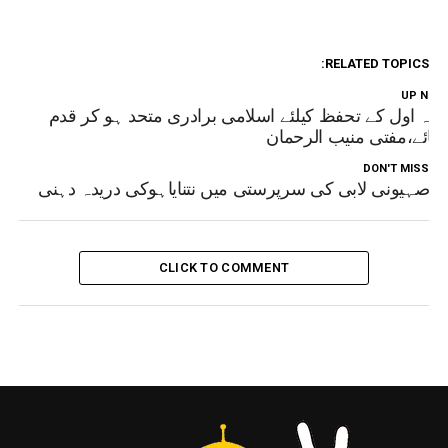
RELATED TOPICS:
UP NEX
بلہ اول کے تحفظ کیلئے اسلامی برادری متحد ہو کر قدم
ٹھائے،مفتی منیب الرحمان
DON'T MISS
صہیونی لابی کی سرپرستی میں نتنایاہوکی دریدہ دہنی
CLICK TO COMMENT