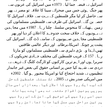
اسرائیل نے قبضہ جما لیا۔ 1973ء میں اسرائیل کی عربوں سے
پھر جنگ ہوئی جس میں صحرائے سینا کا علاقہ تو مصر نے پھر
سے حاصل کر لیا مگر فلسطین کے بہت سے علاقے اسرائیل کا
حصہ بن گئے۔اسرائیل کی طرف سے فلسطینی مسلمانوں کی
زمین ہتھیانے کا منحوس سلسلہ چلتا رہا۔ 1987ء میں مجاہدین
نے یہودیوں کے خلاف سخت جدوجہد کا اعلان کر دیا اور پھر
فلسطینی مجاہدین صہیونیوں کے سامنے ڈٹ گئے۔اسرائیل کی
پشت پر چونکہ امریکا،برطانیہ اور دیگر عالمی طاقتیں
تھیں،لہٰذا وہ بڑی دلیری سے فلسطینی مسلمانوں کو مارتا
رہا۔ 157 کے قریب فلسطین کی مختلف جہادی تحریکوں کے
سربراہوں اور اہم ترین کارکنوں کو ٹارگٹ کلنگ کے ذریعے بے
دردی سے شہید کیا جس پر انسانی حقوق کی بعض غیر جانبدار
تنظیموں نے شدید احتجاج کیا تو امریکا مجبور ہو گیا۔ 2002ء
میں امریکی صدر بش نے 2005ء تک مسئلہ فلسطین کے حل
کے لیے ایک روڈ میپ کا اعلان کیا۔بعدازاں اسی سال
یورپی یونین اقوام متحدہ نے بھی اپنے بیانات
میں اسی روڈ میپ کی توثیق کی۔امن کے اس روڈ میپ
پر تین مراحل میں عمل کیا جانا تھا۔امن روڈ میپ