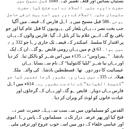
بستیاں بسائیں اور قلعے تعمیر کیے۔1049 قبل مسیح میں
حضرت داوود علیہ السلام نے اسے فتح کیا۔حضرت
سلیمان علیہ السلام کے دور میں اسے بہت ترقی حاصل
ہوئی۔586 قبل مسیح میں یہ اہل فارس کے قبضے میں آگیا
جب بخت نصر نے یہاں یلغار کی۔یہودیوں کا قتل عام کیا اور جو
باقی بچ گئے انہیں غلام بنا کر بابل لے گیا۔فارس والوں کے یہاں
پر اقتدار کا سلسلہ اسکندر کے قبضے تک جاری رہا جو 332 ق م
میں ہوا۔ 63 ق م میں یہاں رومی قابض ہو گئے۔ان کے ایک
بادشاہ ”ہیبرڈوس“ نے 135ء میں اس شہر کو بالکل تباہ کر دیا
اور یہاں نیا شہر ”ایلیا کابتولینا“ کے نام سے بسایا۔یہاں
عیسائیت کا دور دورہ تھا۔قسطنطین بادشاہ کی والدہ ملکہ
ھیلانہ نے 335ء میں یہاں وہ مشہور گرجا تعمیر کیا جو
”کنیسة القیامة“ کے نام سے مشہور ہے۔ 614ء میں اہل
فارس یہاں دوبارہ قابض ہو گئے اور یہاں کے گرجاؤں اور
عبادت خانوں کو لوٹ کر ویران کر دیا۔
القدس کو مسلمانوں میں سے سب سے پہلے حضرت عمر نے
فتح کیا اور پھر عرصہ دراز تک یہ مسلمانوں کے پاس رہا۔اموی
اور عباسی خلفاء کے دور میں اسے خوب عروج اور ترقی ملی۔