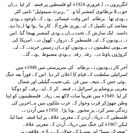
انگریزوں نے 2 فروری 1924ء کو فلسطین پر قبضہ کر لیا۔یہاں
جو پہلا برطانوی کمشنر آیا وہ ”ہربرٹ سیموئیل“ نامی کٹر
یہودی تھا۔ برطانیہ اس وقت عیسائی ہونے کے باوجود یہودی
مقاصد کی تکمیل کے لیے پوری طرح آلہ کار بنا ہوا تھا لہٰذا دیدہ
دانستہ ایک سازش کے تحت یہاں یہودی کمشنر بھیجا گیا۔اس
نے یہودیوں کے لیے فلسطین کے دروازے کھول دیے۔امریکا کی
صہیونی تنظیموں نے یہودیوں کو یہاں زمینیں خریدنے کے لیے
کروڑوں پاؤنڈ دیے۔رفتہ رفتہ یہودی مضبوط ہوتے گئے۔
آخر کار یہودیوں نے برطانیہ کی سرپرستی میں 1948ء میں
اسرائیلی سلطنت کے قیام کا اعلان کر دیا۔اس کے فوراً بعد جنگ
ہوئی جس کے نتیجے میں غزہ پٹی،نجیب،گیلیلی اور شمال
مغربی یروشلم پر اسرائیل نے قبضہ کر کے اپنے رقبے کو دوگنا
کر لیا۔1949ء میں تقریباً سات لاکھ سے زیادہ فلسطینیوں کو اپنا
وطن چھوڑکر قرب وجوار کے عرب ملکوں میں مہاجرین کی
زندگی بسر کرنے پر مجبور ہونا پڑا۔ 1950ء میں اُردن نے
فلسطین کے دریائے اُردن کے مغربی علاقے پر اپنا قبضہ جما لیا،
لیکن 1967ء کی جنگ میں دریائے اُردن کے مغربی علاقے
”صحرائے سینا“ اور سیریا کے جولان کے پہاڑی علاقوں پر