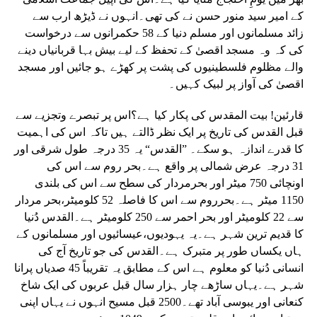
کے امیر سید منور حسن نے کی تھی۔انہوں نے ڈیڑھ ارب سے
زائد مسلمانوں اور مسلم دنیا کے 58 حکمرانوں سے درخواست
کی کہ وہ مسجد اقصیٰ کے تحفظ کے لیے بیش بہا قربانیاں دینے
والے مظلوم فلسطینیوں کی پشت پر کھڑے ہو جائیں اور مسجد
اقصیٰ کی آواز پر لبیک کہیں۔
قارئین! بیت المقدس کی پکار کیا ہے؟اس پر تبصرے وتجزیے سے
قبل القدس کی تاریخ پر ایک نظر ڈالتے ہیں تاکہ اس کی اہمیت
کا قدرے اندازہ ہو سکے۔ ”القدس“ یہ 35 درجہ طول شرقی اور
31 درجہ عرض شمالی پر واقع ہے۔بحر روم سے اس کی
اونچائی 750 میٹر اور بحرمردار کی سطح سے اس کی بلندی
1150 میٹر ہے۔بحرروم سے اس کا فاصلہ 52 کلومیٹر،بحر مردار
سے 22 کلومیٹر اور بحر احمر سے 250 کلومیٹر ہے۔القدس دُنیا
کا قدیم ترین شہر ہے۔یہ یہودیوں،عیسائیوں اور مسلمانوں کے
ہاں یکساں طور پر متبرک ہے۔القدس کی جو تاریخ آج کی
انسانی دُنیا کو معلوم ہے اس کے مطابق یہ تقریباً 45 صدیاں پرانا
شہر ہے۔یہاں ساڑھے چار ہزار سال قبل عربوں کی ایک شاخ
کنعانی اور یبوسی آباد تھے۔2500 قبل مسیح انہوں نے یہاں اپنی