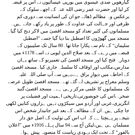
گیارھویں صدی عیسوی میں یورپی عیسائیوں نے اس پر قبضہ
کر لیا اور حضرت عمر رضی الله عنہ کے اچھے سلوک کے
برعکس وہ مظالم ڈھائے جو ان کی انسانیت سے دوری،کم
ظرفی اور جہالت کی عداوت کے طور پر یاد رکھے جاتے ہیں۔
مسلمانوں کی کثیر تعداد کو مسجد اقصیٰ میں لاکر ذبح کیا گیا۔
مسجد میں گھوڑوں کا اصطبل بنا دیا گیا جسے ”اصطبل
سلیمان“ کے نام سے پکارا جاتا تھا۔80 سال تک صلیبیوں کے
قبضے میں رہنے کے بعد صلاح الدین ایوبی نے اسے 1178ء میں
دوبارہ فتح کیا اور مسجد اقصیٰ کی تعمیرنو کے ساتھ یہاں
مدارس،مکاتب اور اوقاف کا سلسلہ جاری کیا۔مسجد اقصیٰ
کے احاطے میں دیوارِ براق ہے،یہیں سے آپ صلی اللہ علیہ
وسلم معراج پر تشریف لے گئے تھے۔مسجد اقصیٰ طویل عرصے
تک مسلمانوں کا علمی مرکز رہی ہے۔ مسجد اقصیٰ،گنبد
صخرہ،اس کی خوبصورتی،تاریخی اہمیت اور فضیلت پر
انگریزی،عربی اور اُردو میں سیکڑوں نہیں ہزاروں کتابیں لکھی
جا چکی ہیں۔ان کے مطالعے کے بعد غیر جانبدار شخص اس
نتیجے پر پہنچتا ہے کہ اب اس کی تولیت کے اصل حق دار
مسلمان ہی ہیں،لیکن آج سے 94 سال پہلے 1916ء میں ”اعلان
بالفور“ کے تحت ایک یہودی ریاست کا منصوبہ پیش ہوا۔