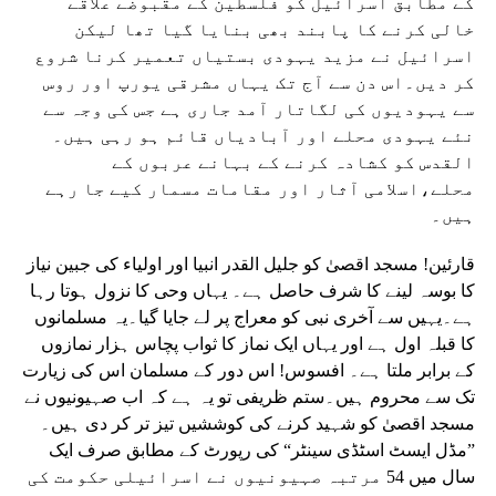
کے مطابق اسرائیل کو فلسطین کے مقبوضے علاقے
خالی کرنے کا پابند بھی بنایا گیا تھا لیکن
اسرائیل نے مزید یہودی بستیاں تعمیر کرنا شروع
کر دیں۔اس دن سے آج تک یہاں مشرقی یورپ اور روس
سے یہودیوں کی لگاتار آمد جاری ہے جس کی وجہ سے
نئے یہودی محلے اور آبادیاں قائم ہو رہی ہیں۔
القدس کو کشادہ کرنے کے بہانے عربوں کے
محلے،اسلامی آثار اور مقامات مسمار کیے جا رہے
ہیں۔
قارئین! مسجد اقصیٰ کو جلیل القدر انبیا اور اولیاء کی جبین نیاز
کا بوسہ لینے کا شرف حاصل ہے۔ یہاں وحی کا نزول ہوتا رہا
ہے۔یہیں سے آخری نبی کو معراج پر لے جایا گیا۔یہ مسلمانوں
کا قبلہ اول ہے اور یہاں ایک نماز کا ثواب پچاس ہزار نمازوں
کے برابر ملتا ہے۔ افسوس! اس دور کے مسلمان اس کی زیارت
تک سے محروم ہیں۔ستم ظریفی تو یہ ہے کہ اب صہیونیوں نے
مسجد اقصیٰ کو شہید کرنے کی کوششیں تیز تر کر دی ہیں۔
”مڈل ایسٹ اسٹڈی سینٹر“ کی رپورٹ کے مطابق صرف ایک
سال میں 54 مرتبہ صہیونیوں نے اسرائیلی حکومت کی