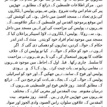
دیں۔ مرکز اطلاعات فلسطین کے ذرائع کے مطابق یہ جھڑپیں
پیر کی شام اس وقت شروع ہوئیں صہیونی پولیس اہلکاروں
کی بڑی تعداد نے مسجد اقصیٰ میں داخل ہونے کی کوشش کی۔
اس موقع پرموجود القدس اور فلسطین کے دیگر علاقوںسے آئے
شہریوں نے پولیس کی مزاحمت کی اور انہیں مسجد میں داخل
ہونے سے روکا۔ پولیس اہلکاروں نے لاؤڈ اسپیکر پراعلان کیا کہ
مسجد میں موجود تمام افراد خود کو پندرہ منٹ کے اندر اندر
حکام کے حوالے کردیں، نمازیوں کو دھمکی دی گئی کہ اگر
انہوں نے خود کو حکام کے حوالے نہ کیا تو پولیس ان کے خلاف
طاقت کا بھرپور استعمال کرے گی، تاہم شہریوں نے مزاحمت
کا سلسلہ جاری رکھا۔ قبلہ اول کے احاطے میں موجود شہریوں
نے مقامی ریڈیو سے بات چیت کرتے ہوئے کہا کہ وہ یہودی
پولیس اور فوج کے سامنے نہیں جھکیں گے اور خود کو اسرائیلی
پولیس کے حوالے کرنے کے بجائے شہادت کو ترجیح دیں گے۔ ذرائع
کے مطابق گذشتہ روز قابض فوج اور فلسطینی شہریوں کے
درمیان مقبوضہ بیت المقدس اور مغربی کنارے کے مختلف
شہریوں میں جھڑپیں جاری رہیں۔ گذشتہ روز مقبوضہ بیت
المقدس کے علاقوں سلوان، راس العمود، وادی الجوز اور صوانہ