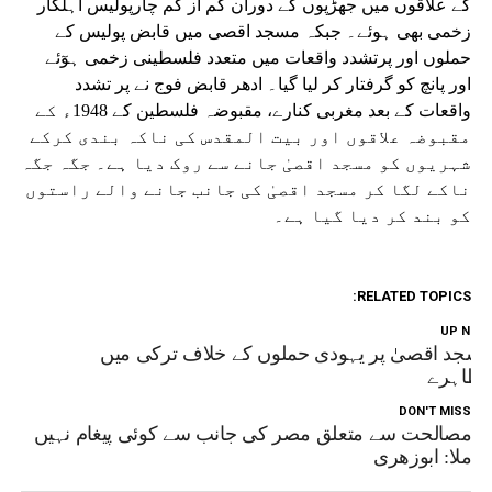
کے علاقوں میں جھڑپوں کے دوران کم از کم چارپولیس اہلکار
زخمی بھی ہوئے۔ جبکہ مسجد اقصی میں قابض پولیس کے
حملوں اور پرتشدد واقعات میں متعدد فلسطینی زخمی ہوٓئے
اور پانچ کو گرفتار کر لیا گیا۔ ادھر قابض فوج نے پر تشدد
واقعات کے بعد مغربی کنارے، مقبوضہ فلسطین کے 1948ء کے
مقبوضہ علاقوں اور بیت المقدس کی ناکہ بندی کرکے
شہریوں کو مسجد اقصیٰ جانے سے روک دیا ہے۔ جگہ جگہ
ناکے لگا کر مسجد اقصیٰ کی جانب جانے والے راستوں
کو بند کر دیا گیا ہے۔
RELATED TOPICS:
UP NEX
سجد اقصیٰ پر یہودی حملوں کے خلاف ترکی میں
ظاہرے
DON'T MISS
مصالحت سے متعلق مصر کی جانب سے کوئی پیغام نہیں
ملا: ابوزھری