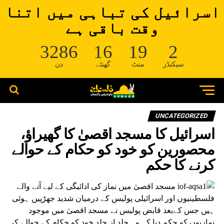
اسرائیل کی تباہی میں اتنا
وقت باقی ہے
3286
16
19
2
سیکنڈز
منٹ
گھنٹے
دن
UNCATEGORIZED
اسرائیل کا مسجد اقصیٰ کا گھیراؤ،
محصورین کو خود کو حکام کے حوالے
کرنے کا حکم
مسجد اقصیٰ میں نماز کی ادائیگی کے لیے آنے والے
فلسطینیوں اور اسرائیلی پولیس کے درمیان شدید جھڑپیں ہوئی
ہیں جس کےبعد قابض پولیس نے مسجد اقصیٰ میں موجود
نمازیوں کو حکم دیا کہ وہ جلد از جلد خود کو حکام کے حوالے کر