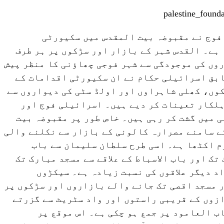
فوج نے مقبوضہ بیت المقدس میں سکیورٹی
ہے۔ القدس شہر کے بازار اور سڑکوں پر ہر طرف
وں کی موجودگی سے شہر فوجی چھاؤنی کا منظر پیش
ابق اسرائیلی حکام نے ان سکیورٹی اقدامات کے
وں، کھلی شاہراوں اور اولڈ سٹی کی دیواروں سے
ہلکار تعینات کر دیے ہیں۔ اسرائیلی فوج اور
ی میں گشت کر رہی ہیں۔ خاص طور پر مقبوضہ بیت
ے سامنے مصرارہ کالونی کے بازار سے نکلنے والی
م اکٹھا ہے۔ اسی طرح سلطان سلیمان سے باب
تک اور باب الاسباط کے علاقے سے مسجد مبارک تک
د دیگر علاقوں کی نسبت زیادہ ہے۔ سیکڑوں
 مسجد اقصی تک جانے والے بازاروں اور سڑکوں پر
زوں کے قریبی راستوں اور واد سٹریٹ سے گزرتے
ب العامود پر جمع ہو چکی ہے۔ اس موقع پر