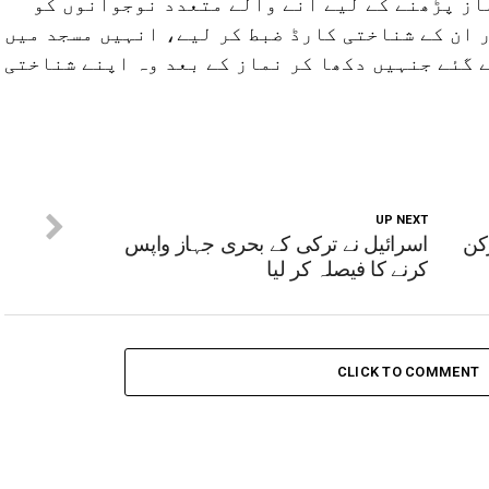
ز پڑھنے کے لیے آنے والے متعدد نوجوانوں کو
 ان کے شناختی کارڈ ضبط کر لیے، انہیں مسجد میں
 گئے جنہیں دکھا کر نماز کے بعد وہ اپنے شناختی
UP NEXT
ماس کے 07 کارکن
اسرائیل نے ترکی کے بحری جہاز واپس
کرنے کا فیصلہ کر لیا
CLICK TO COMMENT