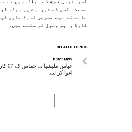
اسرائیلی فوج کے اہلکاروں نے نما
مسجد اقصی کے دروازے پر روکا اور
جانے کے لیے خصوصی کارڈ جاری کیے
کارڈ واپس وصول کر سکتے ہیں۔
RELATED TOPICS:
DON'T MISS
عباس ملیشیا نے ح
اغوا کر لیے