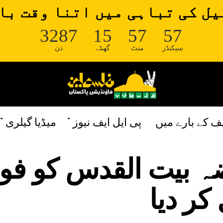
ل کی تباہی میں اتنا وقت با
3287
15
57
57
سیکنڈز
منٹ
گھنٹے
دن
یف کے بارے میں
پی ایل ایف نیوز
میڈیا گیلری
ضہ بیت القدس کو ف
کر دیا