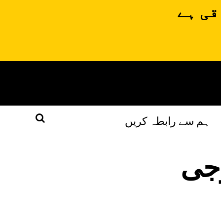
قی ہے
ہم سے رابطہ کریں
وجی