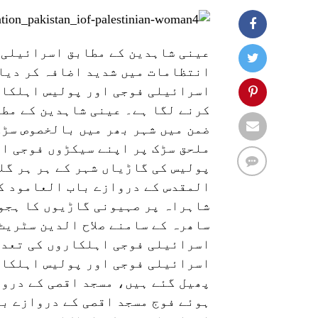
عینی شاہدین کے مطابق اسرائیلی 
انتظامات میں شدید اضافہ کر دیا 
اسرائیلی فوجی اور پولیس اہلکار
کرنے لگا ہے۔ عینی شاہدین کے مط
ضمن میں شہر بھر میں بالخصوص سڑک
ملحق سڑک پر اپنے سیکڑوں فوجی ا
پولیس کی گاڑیاں شہر کے ہر ہر گل
المقدس کے دروازے باب العامود ک
شاہراہ پر صہیونی گاڑیوں کا ہجو
ساھرہ کے سامنے صلاح الدین سٹریٹ 
اسرائیلی فوجی اہلکاروں کی تعدا
اسرائیلی فوجی اور پولیس اہلکار
پھیل گئے ہیں، مسجد اقصی کے دروا
ہوئے فوج مسجد اقصی کے دروازے با