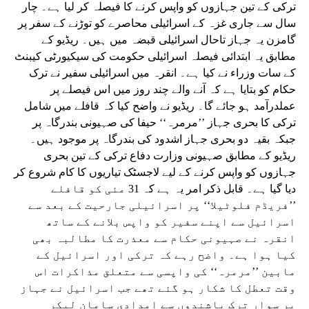
ترکی کے تین جہازوں کو واپس کرنے کا فیصلہ کر لیا ہے۔ چار
سال سے جاری غزہ کے اسرائیلی محاصرے کو توڑنے کے سفر پر
گامزن یہ جہاز تاحال اسرائیلی قبضہ میں ہیں۔ ریڈیو کے
مطابق یہ ابتدائی فیصلہ اسرائیلی حکومت کی سیکیورٹی کیبنٹ
کے سات وزراء نے کیا ہے۔ انقرہ میں اسرائیلی سفیر نے ترک
حکام کو بتایا ہے کہ آنے والے چند روز میں اس فیصلے پر
عملدرآمد ہو جائے گا۔ ریڈیو نے واضح کیا کہ قافلے میں شامل
ترکی کا بحری جہاز ’’مرمرہ‘‘ حیفا کی صہیونی بندرگاہ پر
جبکہ بقیہ دو بحری جہاز اشدود کی بندرگاہ پر موجود ہیں۔
ریڈیو کے مطابق صہیونی وزارت دفاع ترکی کے تین بحری
جہازوں کو واپس کرنے کے لیے لاجسٹک تیاریوں کا کام شروع کر
دیا گیا ہے۔ قابل ذکر امر یہ ہے کہ 31 مئی کو قافلے
’’فریڈم فلوٹیلا‘‘ پر اسرائیلی جارحیت کے بعد سے
اسرائیل سے اپنے سفیر کو واپس بلانے کے ساتھ
انقرہ نے صہیونی حکام سے معذرت کا مطالبہ بھی
کیا ہوا ہے۔ واضح رہے کہ ترکی اور اسرائیل کے
مابین ’’مرمرہ‘‘ کی واپسی سے متعلق مذاکرات اس
وقت تعطل کا شکار ہو گئے تھے جب اسرائیل نے جہاز
پر سوار ترک باشندوں سے امدادی سامان لیکر