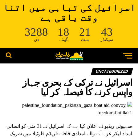
اسرائیل کی تباہی میں اتنا
وقت باقی ہے
3288
18
21
42
سیکنڈز
منٹ
گھنٹے
دن
UNCATEGORIZED
اسرائیل نے ترکی کے بحری جہاز
واپس کرنے کا فیصلہ کر لیا
صہیونی ریڈیو نے اعلان کیا ہے کہ اسرائیل نے 31 مئی کو انسانی
امداد لیکر غزہ آنے والے امدادی قافلے فریڈم فلوٹیلا میں شریک