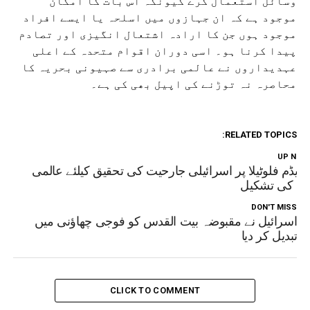
وسائل استعمال کرے کیونکہ اس بات کا امکان
موجود ہے کہ ان جہازوں میں اسلحہ یا ایسے افراد
موجود ہوں جن کا ارادہ اشتعال انگیزی اور تصادم
پیدا کرنا ہو۔ اسی دوران اقوام متحدہ کے اعلی
عہدیداروں نے عالمی برادری سے صہیونی بحریہ کا
محاصرہ نہ توڑنے کی اپیل بھی کی ہے۔
RELATED TOPICS:
UP NEX
ریڈم فلوٹیلا پر اسرائیلی جارحیت کی تحقیق کیلئے عالمی
یم کی تشکیل
DON'T MISS
اسرائیل نے مقبوضہ بیت القدس کو فوجی چھاؤنی میں
تبدیل کر دیا
CLICK TO COMMENT