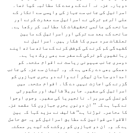
دوبارہ غزہ نہ آنے کے وعدے کا مطالبہ کیا تھا۔
اسرائیل کی جانب سے جہاز کی واپسی سے انکار کے
علی الرغم ترکی نے اسرائیل سے معذرت کرنے اور
سانحے کی عالمی تحقیقات کا مطالبہ کر رکھا ہے۔
سانحے کے بعد سے ترکی اور اسرائیل کے مابین
تعلقات سرد مہری کا شکار ہیں۔ اسرائیل نے
کشیدگی کم کرنے کی کوشش کرنے کے ساتھ ساتھ اپنے
رہائشیوں کو ترکی کے سفر سے بھی روک دیا ہے۔
دوسری جانب صہیونی ریاست نے اقوام متحدہ کو
دھمکی بھی دے رکھی ہے کہ وہ لبنان سے غزہ کی جانب
امدادی سامان لیکر آنے والے دو بحری جہازوں کو
گزرنے کی اجازت نہیں دے گا۔ اقوام متحدہ میں
اسرائیل کی سفیرہ جابریلا شالیف اور سکیورٹی
کونسل کی سربراہ نائجیریا کی سفیرہ وجوی اوجوا
نے کہا ہے کہ ’’ ان دونوں بحری جہازوں کا مقصد غزہ
کا محاصرہ توڑنا ہے‘‘ شالیف نے مزید کہا کہ بین
الاقوامی قوانین کے مطابق اسرائیل کو یہ حق حاصل
ہے کہ وہ ان دو جہازوں کو روکنے کے لیے ہر ممکنہ