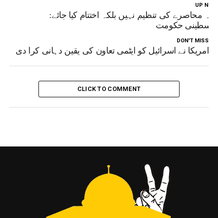
UP NEX
زہ محاصرے کی تنظیم نہیں بلکہ اختتام کیا جائے:
لسطینی حکومت
DON'T MISS
امریکا نے اسرائیل کو ایٹمی تعاون کی یقین دہانی کرا دی
CLICK TO COMMENT