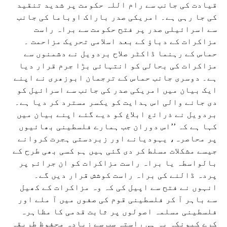
قیادت کی جانب سے رام اللہ حکومت پر شدید تنقید
کی جا رہی ہے۔ امریکی صدر باراک اوباما کی جانب
سے اسرائیلی صدر پر فتح حکومت سے براہ راست
مزاکرات کے دباؤ کے بعد اسلامی تحریک مزاحمت ۔
حماس کے رہنما ڈاکٹر صلاح بردویل نے دشمنوں سے
مزاکرات کی بحالی کو انتہائی بڑا جرم قرار دیا
ہے۔ دوسری جانب حماس کے ترجمان ابوزھری نے اپنے
ایک بیان میں امریکی صدر کی جانب سے اسرائیل کو
دی جانے والی اس ہدایت کو یکسر مسترد کر دیا ہے۔
بردویل نے ذرائع ابلاغ کو دیے گئے اپنے بیان میں
کہا ہے کہ ’’اس دوران جب ہمارے فلسطینی بھائیوں
پر محاصرہ، یہودیانے اور زبردستی ہجرت کروانے
جیسے مشکلات مسلط کر دی گئی ہیں ہم کسی بھی طرح کے
بالواسطہ یا براہ راست مزاکرات کو ان جرائم پر
پردہ ڈالنے کی براہ راست کوشش قرار دیں گے۔
انہوں نے فتح سے اپیل کی کہ وہ مزاکرات کے کھیل
سے باہر آ کر فلسطینی قوم کی صفوں میں آ ملے اور
فلسطینی مسلمہ اصولوں پر ثابت قدمی کا مظاہرہ
کرے کیونکہ یہ ہی راستہ سب سے زیادہ محفوظ طریقہ