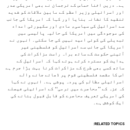
ہے۔ دریں اثنا حماس کے ترجمان نے بھی امریکی صدر
اور اسرائیلی وزیر اعظم کے مابین ملاقات کو شدید
تنقید کا نشانہ بنایا اور کہا کہ امریکا کی جانب
سے اسرائیل کی سیاسی، مادی اور سکیورٹی امداد
کی موجودگی میں امریکا کی حالیہ پالیسی میں
تبدیلی کی کوئی امید نہیں کی جا سکتی۔ انہوں نے
امریکا کی جانب سے اسرائیل کو فلسطینی غیر
آئینی حکومت کے ساتھ براہ راست مزاکرات کی
ہدایت کو مسترد کرتے ہوئے کہا کہ اسرائیل کے
ساتھ کسی بھی طرح کے مزاکرات کرنا بہت بڑا جرم ہے
اس کا مقصد فلسطینی قوم پر ڈھائے جانے والے
اسرائیلی مظالم کی پردہ پوشی ہے۔ انہوں نے کہا
کہ غزہ کے ’’محاصرے میں نرمی‘‘ کے اسرائیلی فیصلے
کی امریکی تعریف محاصرے کو قابل قبول بنانے کی
ایک کوشش ہے۔
RELATED TOPICS: