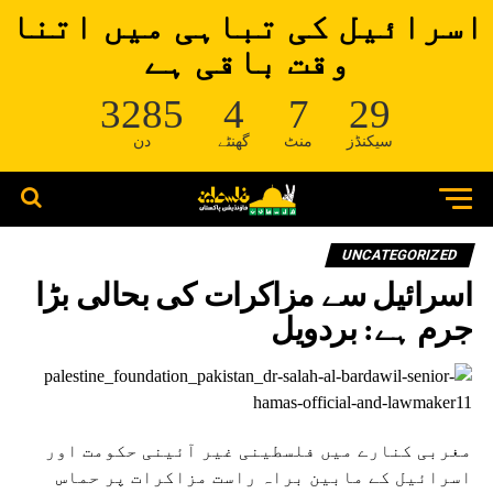
اسرائیل کی تباہی میں اتنا
وقت باقی ہے
3285
4
7
29
سیکنڈز
منٹ
گھنٹے
دن
UNCATEGORIZED
اسرائیل سے مزاکرات کی بحالی بڑا
جرم ہے: بردویل
مغربی کنارے میں فلسطینی غیر آئینی حکومت اور
اسرائیل کے مابین براہ راست مزاکرات پر حماس