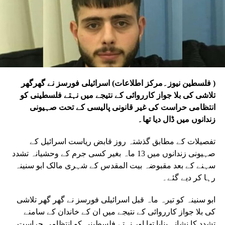
( فلسطین نیوز۔مرکز اطلاعات) اسرائیلی فورسز نے گھرگھر
تلاشی کی بلا جواز کارروائی کے نتیجے میں نہتے فلسطینی کو
انتظامی حراست کی غیر قانونی پالیسی کے تحت صہیونی
زندانوں میں ڈال دیا تھا۔
تفصیلات کے مطابق گذشتہ روز قابض ریاست اسرائیل کے
صہیونی زندانوں میں 13 ماہ بغیر کسی جرم کے وحشیانہ تشدد
سہنے کے بعد مقبوضہ بیت المقدس کے شہری مالک ابو سنینہ
رہا کر دیے گئے۔
ابو سنینہ کو تیرہ ماہ قبل اسرائیلی فورسز نے گھر گھر تلاشی
کی بلا جواز کارروائی کے نتیجے میں ان کے خاندان کے سامنے
تشدد کا نشانہ بنایا تھا اور نہتے فلسطینی کو انتظامی حراست