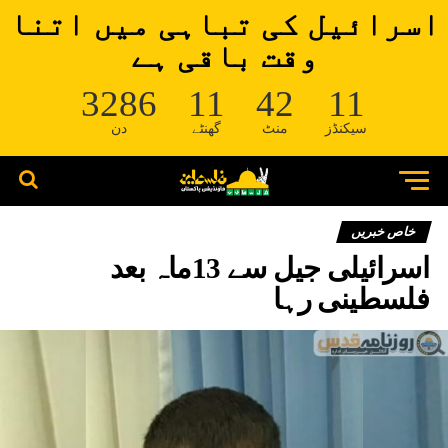
اسرائیل کی تباہی میں اتنا
وقت باقی ہے
3286
11
42
11
سیکنڈز
منٹ
گھنٹے
دن
خاص خبریں
اسرائیلی جیل سے 13ماہ بعد
فلسطینی رہا