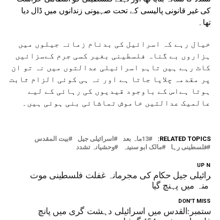
کی غیر قانونی پالیسی کے تحت صہیونی زندانوں میں ڈال دیا
تھا۔
خیال رہے کہ اسرائیل کی بدنام زمانہ جیلوں میں
ہزاروں بے گناہ فلسطینی بغیر کسی جرم کےسزائیں
کاٹ رہے ہیں تاہم اسرائیلی عدالتوں میں نہ تو ان
پر مقدمہ چلایا جاتا ہے اور نہ ہی کوئی الزام ثابت
ہوتا ہےاس کے باوجود قیدیوں کی رہائی کے لیے
عالمیک عدالتیں خاموش تماشائی بنی ہوئی ہیں۔
RELATED TOPICS:
13ماہ بعد
اسرائیلی جیل
بیت المقدس
فلسطینی رہا
مالک ابو سنینہ
وحشیانہ تشدد
UP NEX
سرائیلی جیل حکام کی مجرمانہ غفلت فلسطینی موت
ے منہ میں پہنچ گیا
DON'T MISS
ستمبر:القدس میں اسرائیلی دہشت گری میں پانچ