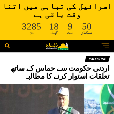
اسرائیل کی تباہی میں اتنا
وقت باقی ہے
3285
18
9
50
سیکنڈز
منٹ
گھنٹے
دن
PALESTINE
اردنی حکومت سے حماس کے ساتھ
تعلقات استوار کرنے کا مطالبہ