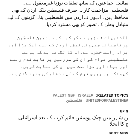
نمائندہ جماعتوں کے ساتھ تعلقات توڑنا غیرمعقول ہے۔
فلسطینی مزاحمت کار نہ صرف فلسطین بلکہ اردن کے بھی
محافظ ہیں۔ انہوں نے اردن میں فلسطینی پناہ گزینوں کے لیے
متبادل وطن کے تصور کو بھی مسترد کردیا۔
الذنبیات نے زور دے کر کہا کہ سرزمین فلسطین
پرغاصبانہ صیہونی قبضہ اردن کے لیے ایک بڑا اور
براہ راست خطرہ ہے۔اس کا تقاضا ہے کہ ہم سب
فلسطینی عوام کو ان کی سرزمین پر ثابت قدم رہنے
اور جہاد اور مزاحمت میں ان کی حمایت کریں۔
کیونکہ یہ پوری قوم کے لیے دفاع کی جدید لائن ہے۔
PALESTINE
ISRAEL
RELATED TOPICS:
UNITEDFORPALESTINE
فلسطین
UP NEX
نین شہر میں چیک پوسٹیں قائم کرنے کے بعد اسرائیلی
وج کا انخلا
DON'T MISS