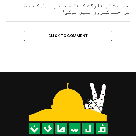
’قیادت کی ٹارگٹ کلنگ سے اسرائیل کے خلاف
مزاحمت کمزور نہیں ہوگی‘
CLICK TO COMMENT