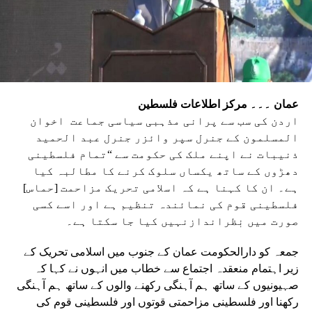
عمان ۔۔۔ مرکز اطلاعات فلسطین
اردن کی سب سے پرانی مذہبی سیاسی جماعت اخوان
المسلمون کے جنرل سپر وائزر جنرل عبد الحمید
ذنیبات نے اپنے ملک کی حکومت سے “تمام فلسطینی
دھڑوں کے ساتھ یکساں سلوک کرنے کا مطالبہ کیا
ہے۔ ان کا کہنا ہے کہ اسلامی تحریک مزاحمت [حماس]
فلسطینی قوم کی نمائندہ تنظیم ہے اور اسے کسی
صورت میں نٖظراندازنہیں کیا جا سکتا ہے۔
جمعہ کو دارالحکومت عمان کے جنوب میں اسلامی تحریک کے
زیر اہتمام منعقدہ اجتماع سے خطاب میں انہوں نے کہا کہ
صہیونیوں کے ساتھ ہم آہنگی رکھنے والوں کے ساتھ ہم آہنگی
رکھنا اور فلسطینی مزاحمتی قوتوں اور فلسطینی قوم کی