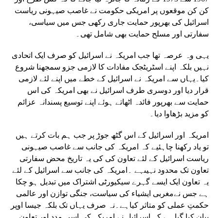
کن کن موقعوں پر امریکی حکومت نے غاصب صیہونی ریاست
اسرائیل کی بھرپور حمایت جاری رکھی جس میں سیاسی،
سفارتی اور مسلح حمایت بھی شامل تھی۔
یہی وہ عرصہ تھا جب امریکہ نے اسرائیل کو صرف ایک اتحادی
نہیں بلکہ اپنے اسٹریٹجک مفادات کا لازمی جزو سمجھنا شروع
کیا۔یہاں سے امریکہ نے اسرائیل کے خطے میں اپنے لئے لازمی
قرار دیا اور دوسری طرف اسرائیل نے بھی امریکہ کی اس
حمایت سے بھرپور فائدہ اٹھاتے ہوئے اپنے توسیع پسندانہ عزائم
کو مزید بڑھاوا دیا۔
امریکہ اور اسرائیل کے اس گٹھ جوڑ پر جب ہم بات کرتے ہیں
تو یاد رکھنا چاہئیے کہ امریکہ کی جانب سے غاصب صیہونی
ریاست اسرائیل کے لئے تعاون کی کی یہ تاریخ محض سفارتی
تعاون تک محدود نہیںہے ۔امریکہ کی جانب سے اسرائیل کے لئے
یہ تعاون ایک ایسے گہرے سیکیورٹی اشتراک میں تبدیل ہو چکا
ہے جس نےمغربی ایشیاء کی سیاست، جنگی توازن اور عالمی
حکمتِ عملی کو متاثر کیاہے۔نہ صرف یہاں تک بلکہ جیسا اوپر
بیان کیا گیا ہے کہ اسرائیل نے امریکہ کی اسی مدد اور تعاون