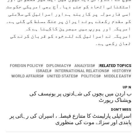
استثنائی اتحاد کو جنم دیا۔آج بھی امریکی حکومت
اسی فارمولہ پر کاربند ہے اور اسرائیل کی سلامتی
کو مقدم رکھتے ہوئے ایران پر جنگ مسلط کی گئی ہے۔
امریکہ اور یورپ میں مبصرین کاکہنا ہے کہ
امریکہ نے اسرائیل کے لئے خود کو قربان کرنے کی
ٹھان رکھی ہے۔
FOREIGN POLICY
DIPLOMACY
ANALYSIS
RELATED TOPICS:
ISRAEL
INTERNATIONAL RELATIONS
HISTORY
WORLD AFFAIRS
UNITED STATES
POLITICS
MIDDLE EAST
UP NEX
رب اردن میں بچوں کی شہادتوں پر یونیسف کی
شویشناک رپورٹ
DON'T MISS
اسرائیلی پارلیمنٹ کا متنازع فیصلہ، اسیران کی رہائی پر
پابندی اور سزائے موت کی منظوری