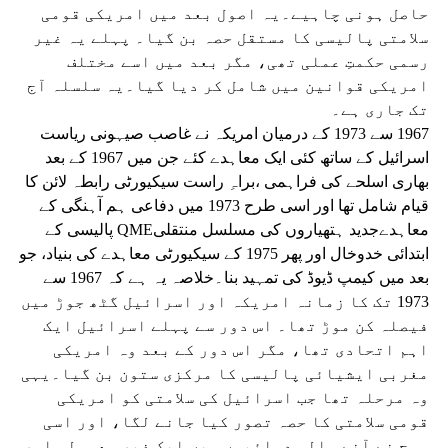
حاصل ہونی چاہیے۔یہ اصول بعد میں امریکی قومی
سلامتی پالیسی کا مستقل حصہ بن گیا۔ پہلے یہ غیر
رسمی حکمتِ عملی تھی، مگر بعد میں اسے مختلف
امریکی قوانین میں شامل کر دیا گیا۔یہ سلسلہ آج
تک جاری ہے۔
1967 سے 1973 کے درمیان امریکہ نے غاصب صیہونی ریاست
اسرائیل کے ساتھ کئی ایک معاہدے کئے جن میں 1967 کے بعد
بھاری اسلحے کی فراہمی ،براہِ راست سیکیورٹی رابطہ لائن کا
قیام شامل تھا اور اسی طرح 1973 میں دفاعی ہم آہنگی کے
معاہدےجدید ہتھیاروں کی مسلسل منتقلیQME پالیسی کے
ابتدائی خدوخال اور پھر 1975 کے سیکیورٹی معاہدے کی بنیاد، جو
بعد میں کیمپ ڈیوڈ کی تمہید بنا۔خلاصہ یہ ہے کہ 1967 سے
1973 تک کا زمانہ امریکہ اور اسرائیل گٹھ جوڑ میں
فیصلہ کن موڑ تھا۔ اس دور سے پہلے اسرائیل ایک
اہم اتحادی تھا، مگر اس دور کے بعد وہ امریکی
مغربی ایشیائی پالیسی کا مرکزی ستون بن گیا۔یہی
وہ مرحلہ تھا جب اسرائیل کی سلامتی کو امریکی
قومی سلامتی کا حصہ تصور کیا جانے لگا، اور اسی
سوچ نے آنے والی دہائیوں میں ایک غیر معمولی اور