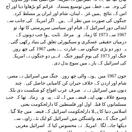
کی وجہ سے خطے میں توسیع پسندانہ عزائم کو بڑھاوا دیا اور آج
اس کے نتائج ہمیں غزہ، لبنان، شام اور ایران پر مسلط کردہ
جنگوں کی صورت میں نظر آتے ہیں۔ اگر امریکہ کی جانب سے
ابتدائی دور اسرائیل کے قیام اور سیاسی سرپرستی کا تھا، تو
1967 سے 1973 کا زمانہ وہ مرحلہ ثابت ہوا جب دونوں کے
درمیان حقیقی عسکری و سیکیورٹی تعلق کی بنیاد رکھی گئی۔
یہ دور دو بڑی جنگوں سے عبارت ہے یعنی 1967 کی چھ روزہ
جنگ اور 1973 کی یومِ کیپور جنگ۔ انہی دو جنگوں نے امریکہ
کی اسرائیل کے بارے میں سوچ بدل دی۔
جون 1967 میں ہونے والی چھ روزہ جنگ میں اسرائیل نے مصر،
شام اور اردن کے خلاف حیران کن کامیابی حاصل کی۔ چند
دنوں میں اسرائیل نے نہ صرف عرب افواج کو شکست دی بلکہ
وسیع علاقے بھی اپنے قبضے میں لے لئے۔پیہ وہ زمانہ تھا کہ جب
مسلمانوں کا قبلہ اول اور فلسطین کا دارلحکومت یعنی
اسلامی دنیا کا پہلا دارلحکومت اسرائیل کے قبضہ میں چلا گیا۔
اس جنگ کے بعد واشنگٹن میں اسرائیل کو ایک نئے زاویے سے
دیکھا جانے لگا۔ امریکہ نے محسوس کیا کہ اسرائیل مغربی