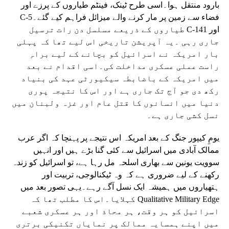
بارود منتقل ہوا۔اسی طرح ٹینک، فینٹم طیاروں کے پرزے اور
فضاء سے زمین پر مار کرنے والے میزائل فراہم کیے گئے۔C-5
اور C-141 طیاروں کے ذریعے مسلسل دن رات ترسیل
جاری رہی ۔یہ آپریشن تاریخی اس لیے تھا کہ پہلی
بار امریکہ نے اسرائیل کو بچانے کے لیے براہِ
راست عملی عسکری مداخلت کی۔اسی اقدام نے بعد
میں امریکہ کے باضابطہ سیکیورٹی عہد کی بنیاد
رکھ دی جو آج تک جاری ہے اور اس کا نتیجہ پوری
دنیا میں انسانوں کا قتل عام اور غزہ ولبنان میں
نسل کشی جاری ہے۔
یومِ کیپور جنگ کے بعد امریکہ اس نتیجے پر پہنچا کہ اگر عرب
ممالک آبادی میں اسرائیل سے کئی گنا بڑے ہیں اور انہیں
سوویت یونین سے بھاری اسلحہ مل رہا ہے، تو اسرائیل کو زندہ
رکھنے کے لیے ضروری ہے کہ وہ ٹیکنالوجی، تربیت اور
ہتھیاروں میں ہمیشہ ایک نسل آگے رہے۔یہی تصور بعد میں
Qualitative Military Edge کہلایا۔اس کا مطلب تھا کہ
اسرائیل کو ہر وقت، ہر محاذ اور ہر عسکری شعبے
میں اپنے ہمسایہ ممالک پر نمایاں تکنیکی برتری