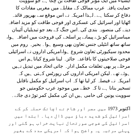
ایشیاء میں ایک مؤثر فوجی طاقت بن چکا ہے جو سوویت
حمایت یافتہ عرب ممالک کے مقابلے میں مغربی مفادات کا
دفاع کر سکتا ہے۔لہذا امریکہ نے اس موقع سے بھرپور فائدہ
اٹھایا اور اسرائیل کی عسکری اور فوجی طاقت کو مزید اضافہ
دینے کی منصوبہ بندی کی۔اس جنگ کے بعد جو تبدیلیاں آئیںان
میںاسرائیل کو بڑے پیمانے پر اسلحے کی فروخت میں اضافہ ہوا،
ساتھ ساتھ انٹیلی جنس تعاون بھی وسیع ہوا۔ بحیرہ روم میں
محدود سیکیورٹی تعاون شروع ہوا،امریکی اداروں نے اسرائیلی
فوجی صلاحیتوں کا باقاعدہ جائزہ لینا شروع کیاتاہم اس
مرحلے پر بھی تعلقات مکمل ادارہ جاتی اتحاد میں تبدیل نہیں
ہوئے تھے۔لیکن امریکی اداروں کی رپورٹس کہتی ہیں کہ
امریکہ نے فیصلہ کر لیا تھا کہ اب اسرائیل کو مکمل ناقابل
تسخیر بنانا ہے تا کہ خطے میں موجود عرب حکومتیں جو
سوویت یونین کی حامی ہیں ان کی مکمل کمر توڑ دی جائے۔
اکتوبر 1973 میں مصر اور شام نے اچانک حملہ کر کے
اسرائیل کو شدید دباؤ میں ڈال دیا۔ ابتدا میں
اسرائیل کی فوجی صورتحال نہایت خراب ہو گئی اور
پہلی مرتبہ یہ واضح ہوا کہ امریکی مدد کے بغیر