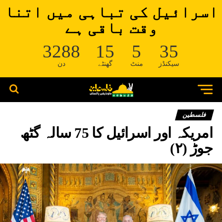
اسرائیل کی تباہی میں اتنا
وقت باقی ہے
3288
15
5
34
سیکنڈز
منٹ
گھنٹے
دن
فلسطین
امریکہ اور اسرائیل کا 75 سالہ گٹھ
جوڑ (۲)