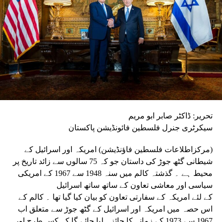
تحریر: ڈاکٹر صابر ابو مریم
سیکرٹری جنرل فلسطین فائونڈیشن پاکستان
(مرکزاطلاعات فلسطین فاؤنڈیشن) امریکہ اور اسرائیل کے
شیطانی گٹھ جوڑ کی داستان جو کہ 75 سالوں سے زائد تاریخ پر
محیط ہے ۔ گذشتہ کالم میں سنہ 1948 سے 1967 کے امریکی
سیاسی اور معاشی تعاون کے ساتھ ساتھ اسرائیل
کے لئے امریکہ کے سفارتی تعاون کو بیان کیا گیا تھا ۔ کالم کے
اس حصہ میں امریکہ اور اسرائیل کے گٹھ جوڑ سے متعلق اب
1967 سے 1973 کے زمانہ کا جائزہ لیا جائے گا کہ کس طرح اور