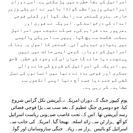
اسرائیل کی بقا خطرے میں پڑ سکتی ہے۔اسی دوران
اسرائیلی وزیراعظم گولڈا مائیر نے امریکی وزیر
خارجہ ہنری کسنجر سے رابطہ کیا اور کھلی فوجی
امداد کی درخواست کی۔ امریکہ نے فوری اور
بھرپور مدد فراہم کی، جس کے نتیجے میں اسرائیل
ممکنہ شکست سے بچ گیا۔یہیں سے امریکی پالیسی
میں بنیادی تبدیلی آئی۔ کسنجر کا اصول یہ بنا کہ
اسرائیل کو دوبارہ کبھی ایسی حالت میں نہیں
پہنچنے دیا جائے گا جہاں اس کے وجود کو خطرہ لاحق
ہو۔امریکہ کی اسرائیل کو شروع کی جانے والی
عسکری اور فوجی مدد نے دنیا میں انسانوں کی نسل
کشی کو جنم دیا جسے آج دنیا اپنی آنکھوں سے
مشاہدہ کر رہی ہے۔
یومِ کیپور جنگ کے دوران امریکہ نےآپریشن نکل گراس شروع
کیا، جو دوسری جنگِ عظیم کے بعد سب سے بڑا فوجی فضائی
رسد آپریشن تھا۔اس کے تحت غاصب صیہونی ریاست اسرائیل
کو آٹھ ہزار ٹن سے زائد اسلحہ بھیجا گیا۔امریکہ کی جانب سے
اسرائیل کو بائیس ہزار سے زیادہ جنگی سازوسامان اور گولہ