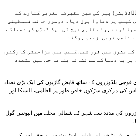
ؑنڈیشن) پیر کی صبح مقبوضہ مغربی کنارے کے
 کیمپ پر دھاوا بول دیا۔ دوسری جانب فلسطینی
پا کرتے ہوئے قابض فوج کی ایک گاڑی کو دھماکے
دد غاصب فوجی زخمی ہوگئے۔
کے مشرق میں نور شمس کیمپ میں مزاحمتی کارکنوں
 پر بم دھماکے سے نشانہ بنایا جس میں متعدد
ی فوجی بلڈوزروں کے ساتھ قابض گاڑیوں کی ایک بڑی تعداد
 اس کی مرکزی سڑکوں خاص طور پر العالمی، السیکا اور
ڈوزروں کی مددد سے شہر کے شمالی محلے میں الیونس گول
۔
ی طرف بڑھیں اور نابلس اسٹریٹ سے ملحقہ اس کے