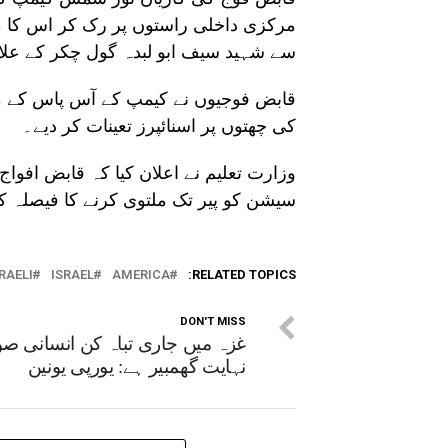
مرکزی داخلی راستوں پر رک کر اس کا م
سے شہید سیف ابو لبدہ گول چکر کے علاقے
قابض فوجیوں نے کیمپ کے آس پاس کے متعدد
کی چھتوں پر اسنائپرز تعینات کر دیے۔
وزارت تعلیم نے اعلان کیا کہ قابض افوا
سیشن کو پیر تک ملتوی کرنے کا فیصلہ کیا
RAELI
ISRAEL
AMERICA
RELATED TOPICS:
DON'T MISS
غزہ میں جاری تباہ کن انسانی صو
نہایت گھمبیر ہے: یورپی یونین