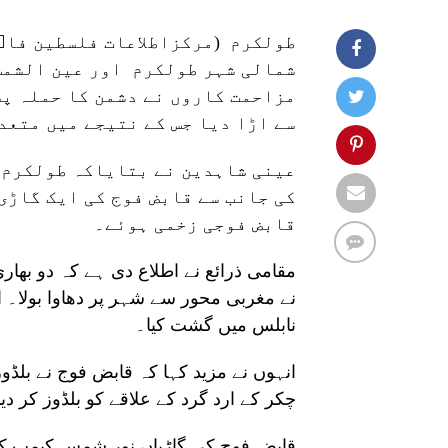
طولکرم (مرکزاطلاعات فلسطین فاو
شمالی شہر طولکرم اور عین الشمس
مزاحمت کاروں نے دشمن کا حملہ پس
سے اڑا دیا جس کے نتیجے میں متع
عینی شاہدین نے بتایاکہ طولکرم 
کی جانب سے قابض فوج کی ایک گاڑی
قابض فوجی زخمی ہوئے۔
مقامی ذرائع نے اطلاع دی ہے کہ دو بھار
نے مغربی محور سے شہر پر دھاوا بولا۔
نابلس میں گشت کیا۔
انہوں نے مزید کہا کہ قابض فوج نے بل
چکر کے ارد گرد کے علاقے کو بلڈوز کر دیا
قابض فوج کی گاڑیاں نور شمس کیمپ ک