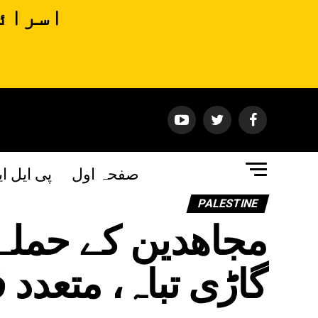
اسرائی
صفحہ اول
پی ایل ا
PALESTINE
مجاھدین کے حملے
گاڑی تباہ، متعدد