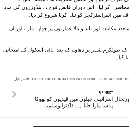
حاصرہ کر لیا۔ اس دوران قابض فوج نے بلڈوزروں کی مدد
 میں انفراسٹرکچر کو تباہ کرنا شروع کر دیا۔
 مکانات اور بلند و بالا عمارتوں پر چھاپے مارے اور ان
ج کے طولکرم شہر پر دھاوے کے بعد ہائی اسکول کے امتحانی
 گیا۔
IS
JERUSALEM
PALESTINE FOUNDATION PAKISTAN
اسرائیل
UP NEXT
رتحال
اسرائیلی جیلوں میں قیدیوں کو بھوکا
پیاسا مارا جاتا ہے: ڈاکٹرابوسلمیہ