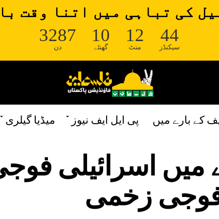
ل کی تباہی میں اتنا وقت با
3287
10
12
44
سیکنڈز
منٹ
گھنٹے
دن
یف کے بارے میں
پی ایل ایف نیوز
میڈیا گیلری
 میں اسرائیلی فوج
 فوجی زخمی