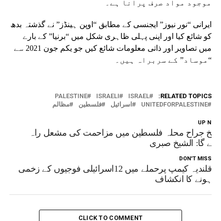
موجود مواد صرف پرانا ہے۔
ایرانی “نور نیوز” ایجنسی کے مطابق “اوپن ہینڈز” نے گذشتہ بدھ
کو شائع کیا اور اپنی پہلی ظاہری شکل میں “برنیا” کے بارے
میں تصاویر اور ذاتی معلومات شائع کیں جو یکم جون 2021 سے
“موساد” کے سربراہ ہیں۔
PALESTINE
ISRAELI
ISRAEL
RELATED TOPICS:
UNITEDFORPALESTINE
اسرائیل
فلسطین
مظالم
UP NEX
یخ جراح محلہ فلسطین میں مزاحمت کی مشعل راہ
ہے گا: الشیخ صبری
DON'T MISS
قلندیہ کیمپ پرحملے میں 12اسرائیلی فوجیوں کے زخمی
ہونے کا انکشاف
CLICK TO COMMENT