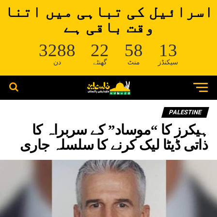
اسرائیل کی تباہی میں اتنا
وقت باقی ہے
3288
22
58
13
سیکنڈز
منٹ
گھنٹے
دن
PALESTINE
ہیکرز کا “موساد” کے سربراہ کا
ذاتی ڈیٹا لیک کرنے کا سلسلہ جاری