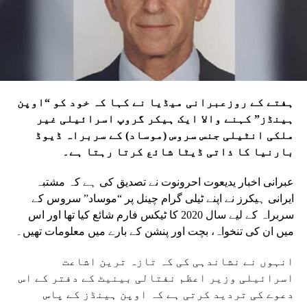
ہفتے کے روزعبرانی میڈیا نے کہا کہ خود کو “اوپن
ہینڈز” کہنے والا ایک ہیکر گروپ اسرائیلی غیر
ملکی انٹیلی جنس سروس (موساد) کے سربراہ ڈیوڈ
بارنیا کا ذاتی ڈیٹا شائع کرتا رہتا ہے۔
عبرانی اخبار یدیعوت احرونوت نے تصدیق کی ہے کہ مشتبہ
ایرانی ہیکرز نے اپنے ٹیلی گرام چینل پر “موساد” سروس کے
سربراہ کے لیے سال 2020 کا ٹیکس فارم شائع کیا تھا اور اس
میں ان کی تنخواہ، بچت اور پنشن کے بارے میں معلومات تھیں۔
انہوں نے نشاندہی کی کہ تازہ ترین اشاعت
اسرائیلی وزیر اعظم نفتالی بینیٹ کے دفتر کے اس
دعوے کی تردید کرتی ہے کہ اوپن ہینڈز کے پاس