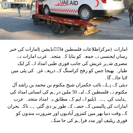
امارات (مرکزاطلاعات فلسطین فاوؑنڈیشن )امارات کی خبر
رساں ایجنسی نے جمعہ کو بتایا کہ متحدہ عرب امارات نے
مصری شہر عریش کی جانب فوری طبی امداد لے کر ایک
طیارہ بھیجا جس کو رفح کراسنگ کے ذریعے غزہ کی پٹی میں
لایا جائے گا۔
دبئی کے پہلے نائب حکمران شیخ مکتوم بن محمد بن راشد آل
مکتوم نے فلسطین کے لیے 50 ملین درہم کی انسانی امداد کی
ہدایت کی ہے۔ ڈبلیو اے ایم کے مطابق یہ امداد متحدہ عرب
امارات کی پالیسی کے حصے کے طور پر دی گئی ہے تاکہ بحران
کے وقت دنیا بھر میں کمزور آبادیوں اور ضرورت مندوں کو
فوری ریلیف اور مدد فراہم کی جا سکے