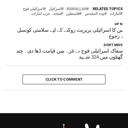
RELATED TOPICS:
RAMALLAH
اسرائیل
اسرائیلی فوج
امارات
بیت المقدس
فلسطین
متحدہ عرب امارات
UP NEX
وس کا اسرائیلی بربریت روکنے کے لیے سلامتی کونسل
ے رجوع
DON'T MISS
سفاک اسرائیلی فوج نے غزہ میں قیامت ڈھا دی۔ چند
گھنٹوں میں 324 شہید
CLICK TO COMMENT