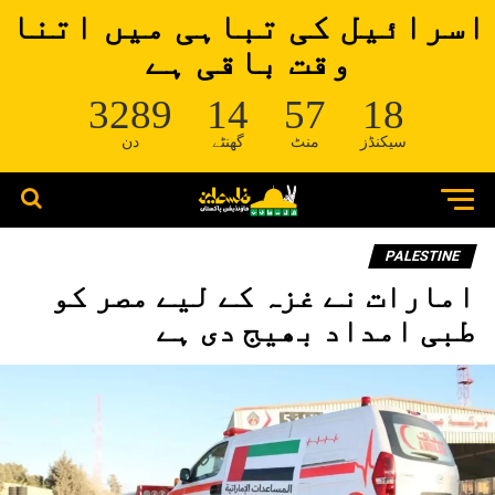
اسرائیل کی تباہی میں اتنا
وقت باقی ہے
3289
14
57
17
سیکنڈز
منٹ
گھنٹے
دن
PALESTINE
امارات نے غزہ کے لیے مصر کو
طبی امداد بھیج دی ہے