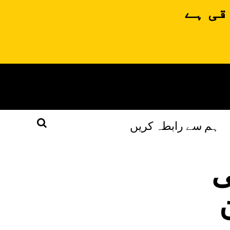
قی ہے
ہم سے رابطہ کریں
ی