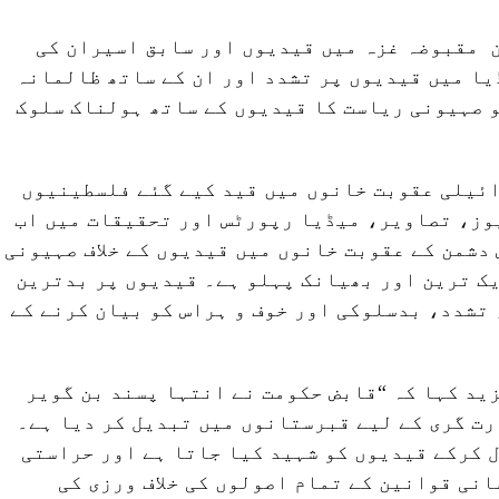
 مقبوضہ غزہ میں قیدیوں اور سابق اسیران کی
ا میں قیدیوں پر تشدد اور ان کے ساتھ ظالمانہ
 صہیونی ریاست کا قیدیوں کے ساتھ ہولناک سلوک
ائیلی عقوبت خانوں میں قید کیے گئے فلسطینیوں
وز، تصاویر، میڈیا رپورٹس اور تحقیقات میں اب
 دشمن کے عقوبت خانوں میں قیدیوں کے خلاف صہیونی
ک ترین اور بھیانک پہلو ہے۔ قیدیوں پر بدترین
تشدد، بدسلوکی اور خوف و ہراس کو بیان کرنے کے
ید کہا کہ “قابض حکومت نے انتہا پسند بن گویر
رت گری کے لیے قبرستانوں میں تبدیل کر دیا ہے۔
 کرکے قیدیوں کو شہید کیا جاتا ہے اور حراستی
انی قوانین کے تمام اصولوں کی خلاف ورزی کی