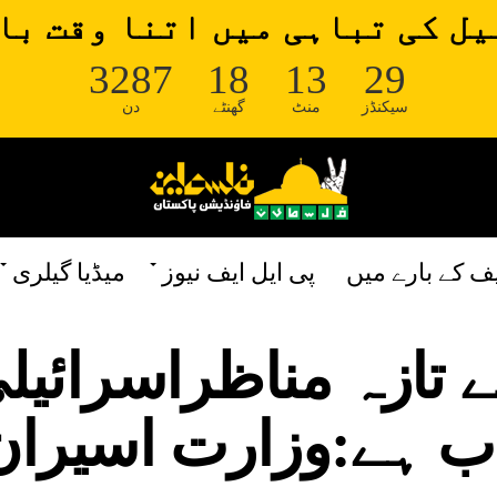
ل کی تباہی میں اتنا وقت با
3287
18
13
29
سیکنڈز
منٹ
گھنٹے
دن
یف کے بارے میں
پی ایل ایف نیوز
میڈیا گیلری
ے تازہ مناظراسرائیل
اب ہے:وزارت اسیران