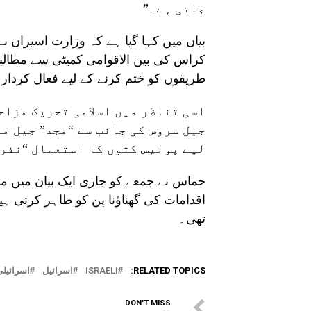
جاتی ہے۔”
بیان میں کہا گیا ہے کہ وزارت اسیران نے
کراس کی بین الاقوامی کمیٹی سے مطالبہ ک
طریقوں کو ختم کرنے کے لیے فعال کردار 
اسی تناظر میں اسلامی تحریک مزاح
جیل سروس کی جانب سے “مجد” جیل م
لیے پولیس کتوں کا استعمال “نفرت
حماس نے جمعے کو جاری ایک بیان میں مزی
اقدامات کی گھناؤنا پن کو ظاہر کرتی ہی
تھی۔
RELATED TOPICS:
ISRAELI
اسرائیل
اسرائیلی
DON'T MISS