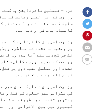
غزہ – فلسطین فائونڈیشن پاکستان
وزارت نے اسرائیلی ریاست کے میڈی
سلوک کے سامنے آنے والے مناظر کو
کا سیاہ باب قرار دیا ہے۔
وزارت اسیران کا کہنا ہے کہ اسر
پر وحشیانہ تشدد کے مناظر، ویڈی
تک جو کچھ سامنے آیا ہے، وہ قابض
ریاست کے مکروہ چہرے کا ایک تاری
تشدد اور مسلسل بنیادوں پر قتل، 
تمام الفاظ سے بالا تر ہے۔
وزارت اسیران نے ایک بیان میں مز
کی نگرانی میں جیلوں کو قتل و غا
بدترین تشدد آمیز طریقے استعمال
کیمپوں میں بین الاقوامی اور انس