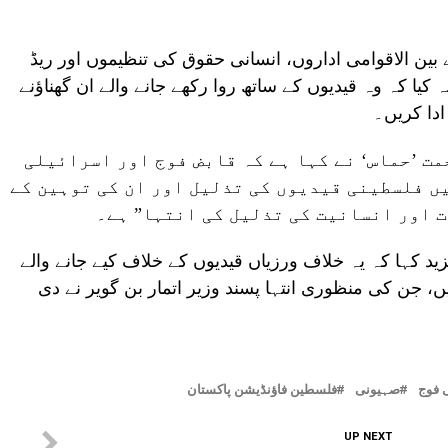
 بین الاقوامی اداروں، انسانی حقوق کی تنظیموں اور ریڈ
یا کہ وہ قیدیوں کے ساتھ روا رکھے جانے والے ان گھناؤنے
ادا کریں۔
مت ’حماس‘ نے کہا ہے کہ قابض فوج اور اسرائیلی
یں فلسطینی قیدیوں کی تذلیل اور ان کی توہین کے
 اور انسانیت کی تذلیل کی انتہا” ہے۔
د کہا کہ یہ خلاف ورزیاں قیدیوں کے خلاف کیے جانے والے
ں، جن کی منظوری انتہا پسند وزیر اتمار بن گویر نے دی
 فوج
صہیونی
فلسطین فاؤنڈیشن پاکستان
UP NEXT