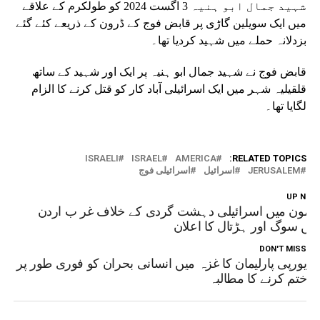
شہید جمال ابو ہنیہ 3 اگست 2024 کو طولکرم کے علاقے
میں ایک سویلین گاڑی پر قابض فوج کے ڈرون کے ذریعے کئے گئے
بزدلانہ حملے میں شہید کردیا تھا۔
قابض فوج نے شہید جمال ابو ہنیہ پر ایک اور شہید کے ساتھ
قلقیلیہ شہر میں ایک اسرائیلی آباد کار کو قتل کرنے کا الزام
لگایا تھا۔
ISRAELI
ISRAEL
AMERICA
RELATED TOPICS:
JERUSALEM
اسرائیل
اسرائیلی فوج
UP NEX
مون میں اسرائیلی دہشت گردی کے خلاف غر ب اردن
یں سوگ اور ہڑتال کا اعلان
DON'T MISS
یورپی پارلیمان کا غزہ میں انسانی بحران کو فوری طور پر
ختم کرنے کا مطالبہ