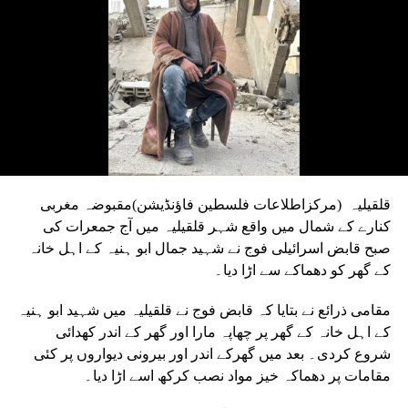
قلقیلیہ (مرکزاطلاعات فلسطین فاؤنڈیشن)مقبوضہ مغربی
کنارے کے شمال میں واقع شہر قلقیلیہ میں آج جمعرات کی
صبح قابض اسرائیلی فوج نے شہید جمال ابو ہنیہ کے اہل خانہ
کے گھر کو دھماکے سے اڑا دیا۔
مقامی ذرائع نے بتایا کہ قابض فوج نے قلقیلیہ میں شہید ابو ہنیہ
کے اہل خانہ کے گھر پر چھاپہ مارا اور گھر کے اندر کھدائی
شروع کردی۔ بعد میں گھرکے اندر اور بیرونی دیواروں پر کئی
مقامات پر دھماکہ خیز مواد نصب کرکھ اسے اڑا دیا۔