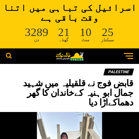
اسرائیل کی تباہی میں اتنا
وقت باقی ہے
3289
21
10
25
سیکنڈز
منٹ
گھنٹے
دن
PALESTINE
قابض فوج نے قلقیلیہ میں شہید
جمال ابو ہنیہ کےخاندان کا گھر
دھماکےاڑا دیا