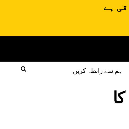
قی ہے
ہم سے رابطہ کریں
کا