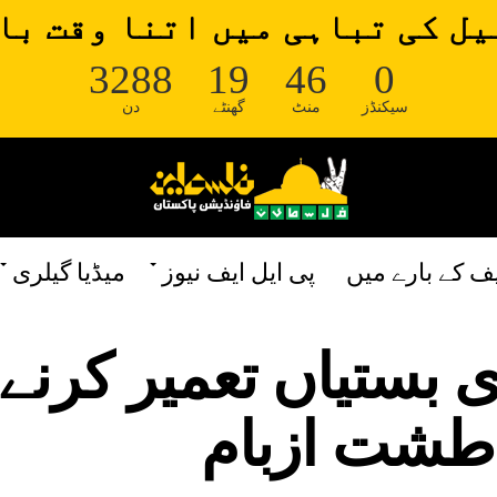
ل کی تباہی میں اتنا وقت با
3288
19
46
0
سیکنڈز
منٹ
گھنٹے
دن
یف کے بارے میں
پی ایل ایف نیوز
میڈیا گیلری
دی بستیاں تعمیر کرنے 
طشت ازبام