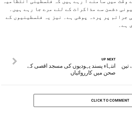
 وقت میں سامنے آ رہے ہیں کہ فلسطینی انتظامیہ
ونی دشمن سے مذاکرات کے لئے مرے جا رہے ہیں۔
 جرائم پر پردہ پوشی ہے۔ نیز یہ فلسطینیوں کے
 ہے۔
UP NEXT
 تین
انتہاء پسند یہودیوں کی مسجد اقصی کے
صحن میں کارروائیاں
CLICK TO COMMENT