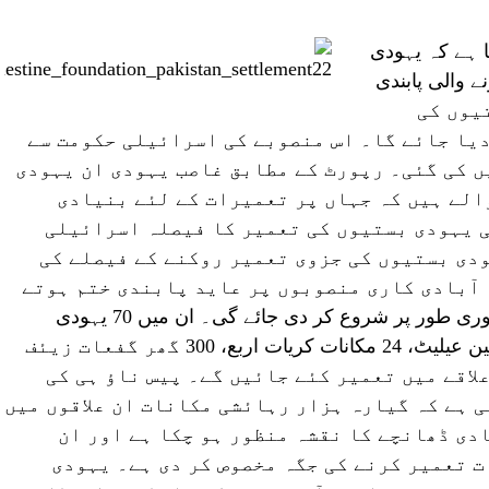
ا ہے کہ یہودی
کو ختم ہونے والی پابندی
 بستیوں کی
یا جائے گا۔ اس منصوبے کی اسرائیلی حکومت سے
 کی گئی۔ رپورٹ کے مطابق غاصب یہودی ان یہودی
الے ہیں کہ جہاں پر تعمیرات کے لئے بنیادی
ی یہودی بستیوں کی تعمیر کا فیصلہ اسرائیلی
دی بستیوں کی جزوی تعمیر روکنے کے فیصلے کی
 آبادی کاری منصوبوں پر عاید پابندی ختم ہوتے
ہی 2500 نئے رہائشی یونٹس کی تعمیر فوری طور پر شروع کر دی جائے گی۔ ان میں 70 یہودی
بستیاں طلمون، 260 یہودی بستیاں مودیعین عیلیٹ، 24 مکانات کریات اربع، 300 گھر گفعات زیئف
لاقے میں تعمیر کئے جائیں گے۔ پیس ناؤ ہی کی
ی ہے کہ گیارہ ہزار رہائشی مکانات ان علاقوں میں
دی ڈھانچے کا نقشہ منظور ہو چکا ہے اور ان
 تعمیر کرنے کی جگہ مخصوص کر دی ہے۔ یہودی