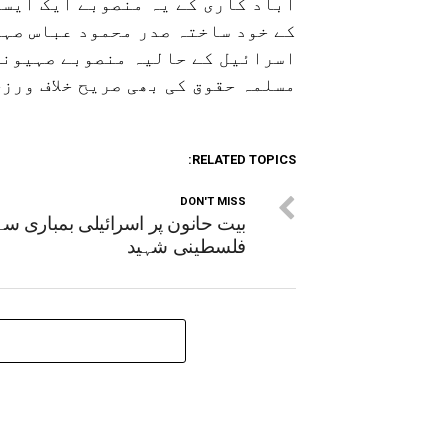
آباد کاری کے یہ منصوبے ایک ایسے
کے خود ساختہ صدر محمود عباس صہی
اسرائیل کے حالیہ منصوبے صہیونی
مسلمہ حقوق کی بھی صریح خلاف ورزی
RELATED TOPICS:
DON'T MISS
بیت حانون پر اسرائیلی بمباری سے
فلسطینی شہید