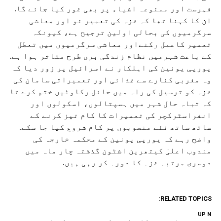
فہرست اور ممنوعہ اشیاء پر بھی غور کیا جائے گا.
ان کا کہنا تھا کہ غزہ کی تعمیر نو اور معاشی
سرگرمیوں کی بحالی اولین ترجیح ہے، کیونکہ
تعمیر کاعمل رکنےاور معاشی سرگرمیوں میں تعطل
کے باعث شہرمیں نظام زندگی بری طرح متاثر ہوا ہے.
یورپی یونین کی اہلکار نے اسرائیل پر زور دیا کہ
وہ مغربی کنارے سے غذائی اور تعمیراتی سامان کی
غزہ کو ترسیل کی راہ میں حائل رکاوٹیں ختم کرے تا
کہ تباہ حال شہر میں ہسپتالوں، اسکولوں اور
انفراسٹرکچر کی تعمیرات کا کام تیز کرنے کے
ساتھ ساتھ نئے منصوبوں پر کام شروع کیا جا سکے.
واضح رہے کہ یورپی یونین کے محکمہ خارجہ کی
مندوب اعلیٰ کیتھرین اشٹون گذشتہ چار ماہ میں
دوسری مرتبہ غزہ کا دورہ کر رہی ہیں.
RELATED TOPICS:
UP NEX