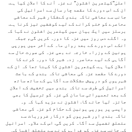
اعلیٰ”کیتھرین اشٹون” نے غزہ آنے کا اعلان کیا ہے.
ان کے اس دورے کا مقصد چار سال سے اسرائیل کی
جانب سے معاشی ناکہ بندی کےشکار شہر کے معاشی
محاصرے کو ختم کرانے کے لیے کوششیں تیز کرنا ہے.
برسلز میں ایک بیان میں کیتھرین اشٹون نے کہا کہ
وہ اگلے دس روز میں غزہ کا دورہ کریں گی، جبکہ
انکے اس دورے کے بعد رواں ماہ کے آخر میں یورپی
یونین کے وزراء خارجہ نے بھی غزہ کی صورت حال سے
آگاہی کے لیے محاصرہ زدہ شہر کا دورہ کرنے کا
اعلان کیا ہے. کیتھرین اشٹون کا کہنا تھا کہ ان کے
دورے کا مقصد غزہ کی معاشی ناکہ بندی کے باعث
شہریوں کو درپیش مشکلات سے آگاہی کے ساتھ ساتھ
اسرائیل کی طرف سے ناکہ بندی میں تخفیف کے اعلان
کے بعد تعمیراتی سامان کی غزہ کو ترسیل کا بھی
جائزہ لیا جائے گا. اشٹون نے مزید کہا کہ وہ
واپسی پر یورپی یونین کے حکام کو غزہ کی معاشی
ناکہ بندی اور شہریوں کو درکار ضروریات سے
متعلق تفصیل سے آگاہ کریں گی. اس کے علاوہ اسرائیل
کی جانب سے غزہ کو فراہم کرنے سے متعلق اشیا کی