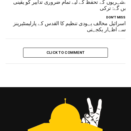
پنےشہریوں کے تحفظ کے لیے تمام ضروری تدابیر کو یقینی
نائیں گے: ترکی
DON'T MISS
اسرائیل مخالف یہودی تنظیم کا القدس کے پارلیمنٹیرینز
سے اظہار یکجہتی
CLICK TO COMMENT