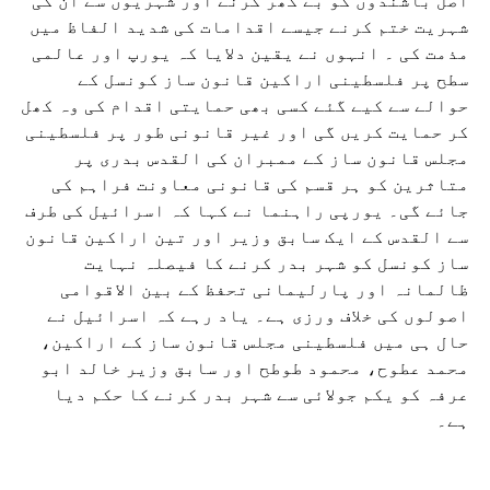
اصل باشندوں کو بے گھر کرنے اور شہریوں سے ان کی
شہریت ختم کرنے جیسے اقدامات کی شدید الفاظ میں
مذمت کی ۔ انہوں نے یقین دلایا کہ یورپ اور عالمی
سطح پر فلسطینی اراکین قانون ساز کونسل کے
حوالے سے کیے گئے کسی بھی حمایتی اقدام کی وہ کھل
کر حمایت کریں گی اور غیر قانونی طور پر فلسطینی
مجلس قانون ساز کے ممبران کی القدس بدری پر
متاثرین کو ہر قسم کی قانونی معاونت فراہم کی
جائے گی۔ یورپی راہنما نے کہا کہ اسرائیل کی طرف
سے القدس کے ایک سابق وزیر اور تین اراکین قانون
ساز کونسل کو شہر بدر کرنے کا فیصلہ نہایت
ظالمانہ اور پارلیمانی تحفظ کے بین الاقوامی
اصولوں کی خلاف ورزی ہے۔ یاد رہے کہ اسرائیل نے
حال ہی میں فلسطینی مجلس قانون ساز کے اراکین،
محمد عطوح، محمود طوطح اور سابق وزیر خالد ابو
عرفہ کو یکم جولائی سے شہر بدر کرنے کا حکم دیا
ہے۔