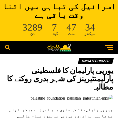
اسرائیل کی تباہی میں اتنا
وقت باقی ہے
3289
7
47
34
سیکنڈز
منٹ
گھنٹے
دن
UNCATEGORIZED
یورپی پارلیمان کا فلسطینی
پارلیمنٹیرینز کی شہر بدری روکنے کا
مطالبہ
یورپی پارلیمنٹ کی سابق صدر لویزا مورگینٹینی
نے عالمی برادری، یورپی یونین، تمام عالمی