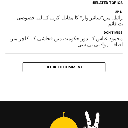
RELATED TOPICS:
UP NEX
سرائیل میں”سائبر وار” کا مقابلہ کرنے کے لیے خصوصی
ونٹ قائم
DON'T MISS
محمود عباس کے دور حکومت میں فحاشی کے کلچر میں
اضافہ ہوا: بی بی سی
CLICK TO COMMENT