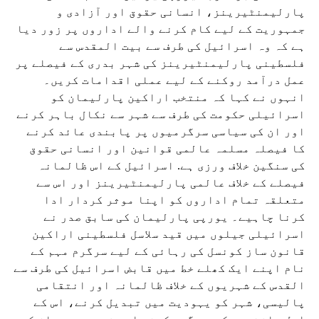
پارلیمنٹیرینز، انسانی حقوق اور آزادی و
جمہوریت کے لیے کام کرنے والے اداروں پر زور دیا
ہے کہ وہ اسرائیل کی طرف سے بیت المقدس سے
فلسطینی پارلیمنٹیرینز کی شہر بدری کے فیصلے پر
عمل درآمد روکنے کے لیے عملی اقدامات کریں۔
انہوں نے کہا کہ منتخب اراکین پارلیمان کو
اسرائیلی حکومت کی طرف سے شہر سے نکال باہر کرنے
اور ان کی سیاسی سرگرمیوں پر پابندی عائد کرنے
کا فیصلہ مسلمہ عالمی قوانین اور انسانی حقوق
کی سنگین خلاف ورزی ہے. اسرائیل کے اس ظالمانہ
فیصلے کے خلاف عالمی پارلیمنٹیرینز اور اس سے
متعلقہ تمام اداروں کو اپنا موثر کردار ادا
کرنا چاہیے۔ یورپی پارلیمان کی سابق صدر نے
اسرائیلی جیلوں میں قید سلاسل فلسطینی اراکین
قانون ساز کونسل کی رہائی کے لیے سرگرم مہم کے
نام اپنے ایک کھلے خط میں قابض اسرائیل کی طرف سے
القدس کے شہریوں کے خلاف ظالمانہ اور انتقامی
پالیسی، شہر کو یہودیت میں تبدیل کرنے، اس کے