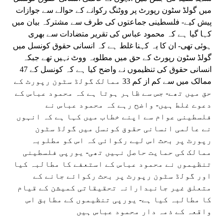
میں گولڈ سٹون رپورٹ پر ووٹنگ رکوانے کے حوالے سے جوازات
پیش کیے- فلسطینی جماعتوں کی طرف سے مشترکہ بیان میں
کہا گیا ہے کہ محمود عباس کی تقریر متضادات سے بھری
ہوئی تھی- ان کا یہ کہنا غلط ہے کہ انسانی حقوق کونسل میں
گولڈ سٹون رپورٹ کے حق میں مطلوبہ ووٹ نہیں تھے جبکہ
انسانی حقوق کی تنظیموں نے واضح کیا ہے کہ کونسل کے 47
ممالک میں سے کم از کم 33 ممالک گولڈ سٹون رپورٹ کے
حق میں تھے- جس سے ظاہر ہوتا ہے کہ محمود عباس کے
دعوے غلط ہیں- واضح رہے کہ محمود عباس نے
فلسطینی عوام سے اپنے خطاب میں کہا ہے کہ انہوں
نے عالمی انسانی حقوق کونسل میں گولڈ سٹون
رپورٹ پر بحث اس لیے رکوائی کہ اس کو مطلوبہ
ممالک کی حمایت حاصل نہیں تھی- یورپی فلسطینی
تنظیموں نے محمود عباس کے استعفے کا مطالبہ کیا
اور گولڈ سٹون رپورٹ پر بحث رکوائے جانے کے
متعلق غیر جانبدارانہ تحقیقاتی کمیشن کے قیام
کا مطالبہ کیا ہے- یورپی تنظیموں کے مطابق اس
واقعہ کے ذمہ دار محمود عباس ہیں