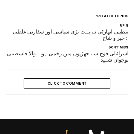
RELATED TOPICS:
UP NEX
لسطینی اتھارٹی نے بہت بڑی سیاسی اور سفارتی غلطی
ی: جبر و شاح
DON'T MISS
اسرائیلی فوج سے جھڑپوں میں زخمی ہونے والا فلسطینی
نوجوان شہید
CLICK TO COMMENT