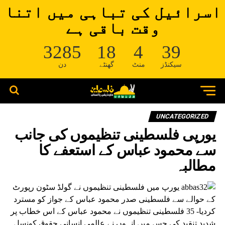
اسرائیل کی تباہی میں اتنا
وقت باقی ہے
3285
18
4
39
سیکنڈز
منٹ
گھنٹے
دن
UNCATEGORIZED
یورپی فلسطینی تنظیموں کی جانب
سے محمود عباس کے استعفے کا
مطالبہ
یورپ میں فلسطینی تنظیموں نے گولڈ سٹون رپورٹ
کے حوالے سے فلسطینی صدر محمود عباس کے جواز کو مسترد
کردیا- 35 فلسطینی تنظیموں نے محمود عباس کے اس خطاب پر
شدید تنقید کی جس میں انہوں نے عالمی انسانی حقوق کونسل