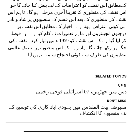
کےمطابق اس نقشے کو اعتراضات کے لیے پیش کیا جائے گا جو
اس نقشے کی منظوری کا تقریبا آخری مرحلہ ہو گا۔ تاہم اس
نقشے کی منظوری کے بعد اس قسم کے منصوبوں پر شاذ و نادر
ہی کوئی اعتراض ہوتا ہے۔ اخبار کے مطابق اس نقشے پر
درجنوں انجینئروں اور ماہر تعمیرات نے کام کیا ہے۔ یہ فیصلہ
کر لیا گیا ہے کہ اس نقشے کو 1959 ء میں تیار کردہ نقشے کی
جگہ پر رکھا جائے گا۔ یاد رہے کہ اس منصوبے پر اب تک عالمی
تنظیموں کی طرف سے کوئی احتجاج سامنے نہیں آیا۔
RELATED TOPICS:
UP NEX
لقدس میں جھڑپیں، 07 اسرائیلی فوجی زخمی
DON'T MISS
مقبوضہ بیت المقدس میں یہودی آباد کاری کی توسیع کے
نئے منصوبے کا انکشاف