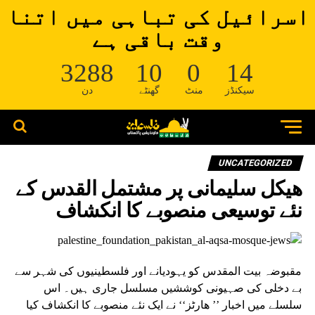
اسرائیل کی تباہی میں اتنا
وقت باقی ہے
3288
10
0
14
سیکنڈز
منٹ
گھنٹے
دن
UNCATEGORIZED
ھیکل سلیمانی پر مشتمل القدس کے
نئے توسیعی منصوبے کا انکشاف
مقبوضہ بیت المقدس کو یہودیانے اور فلسطینیوں کی شہر سے
بے دخلی کی صہیونی کوششیں مسلسل جاری ہیں۔ اس
سلسلے میں اخبار ’’ ھارٹز‘‘ نے ایک نئے منصوبے کا انکشاف کیا