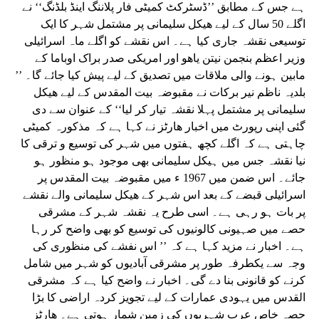
ہے جس کے مطابق ’’ڈسٹرکٹ کمیٹی فار پلاننگ اینڈ بلڈنگ‘‘ نے
اگلے 50 سال کے لیے ھیکل سلیمانی پر مشتمل شہر کا ایک
توسیعی نقشہ جاری کیا ہے۔ اس نقشے کو اگلے ماہ اسرائیلی
وزیر اعظم بنجمن نیتن یاھو اور امریکی صدر براک اوباما کے
مابین ہونے والی ملاقات میں تصدیق کے لیے پیش کیا جائے گا۔ ’’
بلدیہ ناظم نیر برکات نے مقبوضہ بیت المقدس کے لیے ھیکل
سلیمانی پر مشتمل پہلا نقشہ تیار کر لیا‘‘ کے عنوان سے دی
گئی اپنی رپورٹ میں اخبار ھارٹز نے کہا ہے کہ مذکورہ کمیٹی
چاہتی ہے کہ اگلے کچھ ہفتوں میں شہر کی توسیع و ترقی کا
نیا نقشہ جس میں ہیکل سلیمانی بھی موجود ہو منظور ہو
جائے۔ اس ضمن میں 1967 ء میں مقبوضہ بیت المقدس پر
اسرائیلی قبضے کے بعد اس شہر کے ھیکل سلیمانی والے نقشے
پر بات ہو رہی ہے۔ اسی طرح یہ نقشہ شہر کے مشرقی
حصے میں صہیونی کالونیوں کی توسیع کو بھی واضح کر رہا
ہے۔ اخبار نے مزید کہا ہے کہ ’’ اس نفشے کی منظوری کی
وجہ سے یکطرفہ طور پر مشرقی آبادیوں کو شہر میں شامل
کرنے کو قانونی بنا دے گی۔ اخبار نے واضح کیا ہے کہ مشرقی
القدس میں یہودی عمارات کے لیے تجویز کردہ اراضی کا بڑا
حصہ خاص عرب شہریوں کی زمین شمار ہوتی ہے۔ ھارٹز