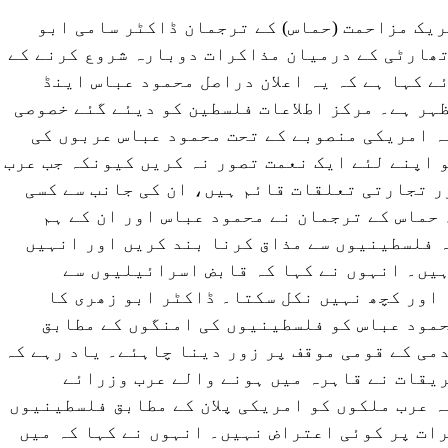
ریک مزاحمت (حماس) کے ترجمان ڈاکٹر سامی ابو
تھارٹی کے درمیان مذاکرات دوبارہ شروع کرنے کے
ے کہا ہے کہ یہ اعلان دراصل محمود عباس اینڈ
ہر ہے۔ مرکز اطلاعات فلسطین کو دیئے گئے خصوصی
ہ امریکی منصوبے کے تحت محمود عباس عربوں کی
 اپنے لئے ایک نعمت تصور نہ کریں کیونکہ جب عرب
 تجارتی تعلقات قائم ہیں، ان کی جانب سے کسی
حماس کے ترجمان نے محمود عباس اور ان کے ہم
 فلسطینیوں سے مذاق کرنا بند کریں اور انہیں
ہیں۔ انہوں نے کہا کہ قابض اسرائیلیوں سے
اور کچھ نہیں نکل سکتا۔ ڈاکٹر ابو زھری کا
حمود عباس کو فلسطینیوں کی امنگوں کے مطابق
می کے قومی موقف پر زور دینا چاہئے۔ یاد رہے کہ
ریقات نے قاہرہ میں ہونے والے عرب وزرائے
کہ عرب ملکوں کو امریکی پلان کے مطابق فلسطینیوں
ات پر کوئی اعتراض نہیں۔ انہوں نے کہا کہ میں