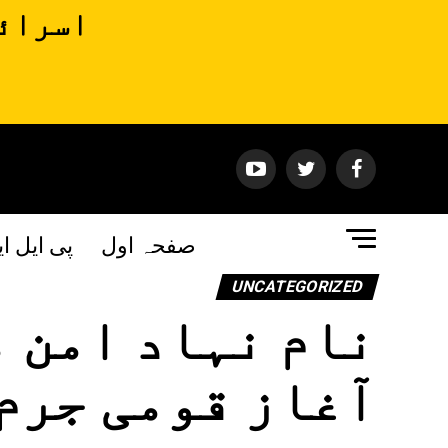
اسرائی
صفحہ اول
پی ایل ا
UNCATEGORIZED
نام نہاد امن 
آغاز قومی جرم