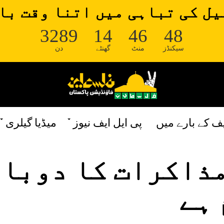
ل کی تباہی میں اتنا وقت با
3289
14
46
48
سیکنڈز
منٹ
گھنٹے
دن
یف کے بارے میں
پی ایل ایف نیوز
میڈیا گیلری
مذاکرات کا دوبا
 ہے