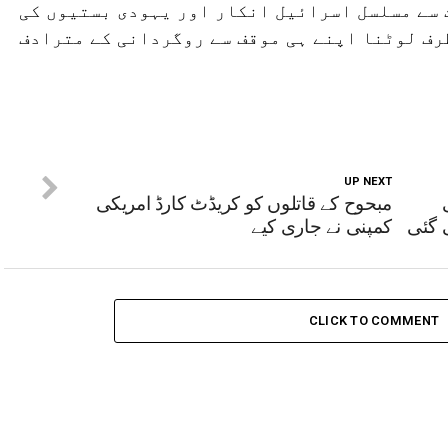
 سے مسلسل اسرائیل انکار اور یہودی بستیوں کی
رف لوٹنا اپنے ہی موقف سے روگردانی کے مترادف
UP NEXT
مبحوح کے قاتلوں کو کریڈٹ کارڈ امریکی
 گئی
کمپنی نے جاری کیے
CLICK TO COMMENT