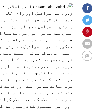
ادھر اسلامی تح
زھری نے اسرائیل اور رام اللہ ا
فیصلے کو قومی جرم قرار دیتے ہوئ
پارٹی کے سیاسی دیوالیہ پن کا مظ
بیان میں سامی ابو زھری نے کہا ک
جانب سے امن مذاکرات کی اجازت کو
ملکوں کے خود اسرائیل سفارتی اور
ایسی اجازت کی کوئی اہمیت نہیں۔ 
خیال دوسرے ساتھیوں سے کہا کہ وہ
مزید جہنم میں دھکیلنے سے باز ر
مذاکرات کا نتیجہ ناکامی کے سوا 
کہنا تھا کہ مذاکرات کے بجائے م
عرب حمایت سے مزاحمت اور ثابت قد
فتح کے اعلی مذاکرات کار صائب ع
خارجہ کے اجلاس کے بعد اعلان کیا 
اور اسرائیلیوں کے درمیان مذاکر