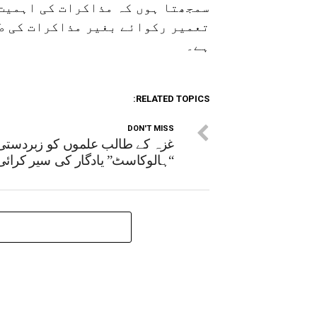
سمجھتا ہوں کہ مذاکرات کی اہمیت
تعمیر رکوائے بغیر مذاکرات کی ط
ہے۔
RELATED TOPICS:
DON'T MISS
غزہ کے طالب علموں کو زبردستی
“ہالوکاسٹ” یادگار کی سیر کرائی