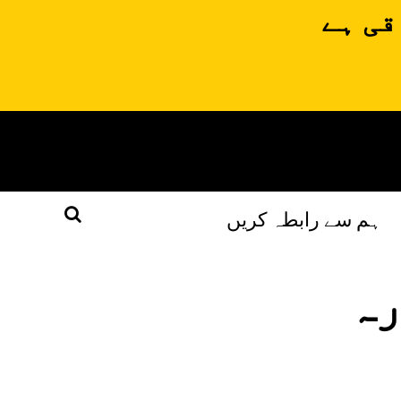
قی ہے
ہم سے رابطہ کریں
رہ