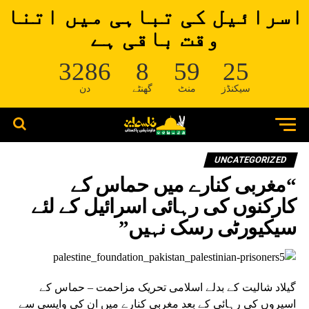
اسرائیل کی تباہی میں اتنا
وقت باقی ہے
3286
8
59
25
سیکنڈز
منٹ
گھنٹے
دن
UNCATEGORIZED
“مغربی کنارے میں حماس کے
کارکنوں کی رہائی اسرائیل کے لئے
سیکیورٹی رسک نہیں”
گیلاد شالیت کے بدلے اسلامی تحریک مزاحمت – حماس کے
اسیروں کی رہائی کے بعد مغربی کنارے میں ان کی واپسی سے