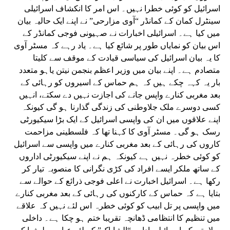
اسرائیل کو کوئی خطرا نہیں۔ اس امر کا انکشاف اسرائیلی
سینٹرل کمان کے کمانڈر “آوی مزارحی” نے اپنے ایک حالیہ بیان
میں کیا ہے۔ اسرائیلی اخبارات نے صہیونی فوجی کمانڈر کے
اس بیان کو نمایاں طور پر شائع کیا ہے۔ یاد رہے کہ مسٹر آوی
کا یہ بیان اسرائیل کی سیاسی قیادت کے موقف سے کلیتا
متصادم ہے۔ اپنے بیان میں وزیر اعظم بنجمن نیتن یاہو متعدد
بار یہ کہہ چکے ہیں کہ ہم حماس کے اسیروں کو رہائی کے
بعد مغربی کنارے واپس جانے کی اجازت نہیں دے سکتے، انہیں
کسی دوسرے ملک جلاوطنی کی زندگی گذارنا ہو گی کیونکہ
اپنے علاقوں میں ان کی واپسی اسرائیل کے ایک بڑا سیکیورٹی
رسک ہو گی۔ مسٹر آوی کا کہنا تھا کہ فلسطینی مزاحمت
کاروں کی رہائی کے بعد مغربی کنارے میں واپسی سے اسرائیل
کو کوئی خطرہ نہیں ہے کیونکہ ہم نے اپنے سیکیورٹی اداروں
کے ساتھ ملکر ایسے افراد کی کڑی نگرانی کا منصوبہ تیار کر
رکھا ہے۔ اسرائیل اخبارت نے اعلی فوجی ذرائع کے حوالے سے
بتایا ہے کہ حماس کے کارکنوں کی رہائی کے بعد مغربی کنارے
میں واپسی پر تل ابیب کو کوئی خطرہ اس لئے نہیں کہ علاقے
میں تنظیم کا انتظامی ڈھانچہ تقریبا ختم ہو چکا ہے۔ داخلی