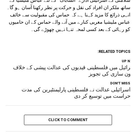
سلامتی کے اسرائیلی ادارے “الشاباک” کے لئے عباس ملیشیا کے
ساتھ ملکر ان افراد کی نقل و حرکت پر نظر رکھنا آسان ہو گا۔
انہی ذرائع کا مزید کہنا ہے کہ حماس کی مقبولیت سے خائف
عباس ملیشیا مغربی کنارے میں آنے والے حماس کے ان حامیوں
کو رہائی کے بعد کسی لمحہ تنہا نہیں چھوڑے گی۔
RELATED TOPICS:
UP NEX
سرائیل میں فلسطینی قیدیوں کی عدالت پیشی کے خلاف
انون سازی کی تجویز
DON'T MISS
اسرائیلی عدالت نے فلسطینی پارلیمنٹیرین کی مدت
حراست میں توسیع کر دی
CLICK TO COMMENT