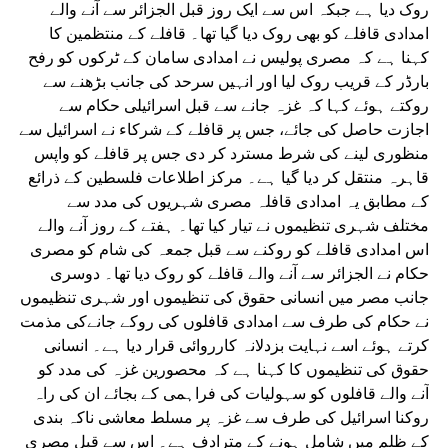
روک دیا ہے جبکہ اس سے ایک روز قبل الجزائر سے آنے والے
امدادی قافلے کو بھی روک دیا گیا تھا۔ قافلے کے منتظمین کا
کہنا ہے کہ مصری پولیس نے امدادی سامان کے ٹرکوں کو رفح
بارڈر کے قریب روک لیا اور انہیں سرحد کی جانب بڑھنے سے
روکتے ہوئے کہا کہ غزہ جانے سے قبل اسرائیلی حکام سے
اجازت حاصل کی جائے، جس پر قافلے کے شرکاء نے اسرائیل سے
منظوری لینے کی شرط مسترد کر دی جس پر قافلے کو واپس
قاہرہ منتقل کر دیا گیا ہے۔ مرکز اطلاعات فلسطین کے ذرائع
کے مطابق یہ امدادی قافلہ مصری شہریوں کی مدد سے
مختلف شہری تنظیموں نے تیار کیا تھا۔ ہفتے کے روز آنے والے
اس امدادی قافلے کو روکنے سے قبل جمعہ کی شام کو مصری
حکام نے الجزائر سے آنے والے قافلے کو روک دیا تھا۔ دوسری
جانب مصر میں انسانی حقوق کی تنظیموں اور شہری تنظیموں
نے حکام کی طرف سے امدادی قافلوں کی روکے جانےکی مذمت
کرتے ہوئے اسے نہایت بزدلانہ کارروائی قرار دیا ہے۔ انسانی
حقوق کی تنظیموں کا کہنا ہے کہ محصورین غزہ کی مدد کو
آنے والے قافلوں کو سہولیات کی فراہمی کے بجائے ان کی راہ
روکنا اسرائیل کی طرف سے غزہ پر مسلط معاشی ناکہ بندی
کے ظلم میں شامل ہونے کے مترادف ہے۔ اس سے قبل مصری