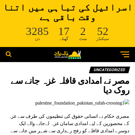
اسرائیل کی تباہی میں اتنا
وقت باقی ہے
3285
17
2
52
سیکنڈز
منٹ
گھنٹے
دن
UNCATEGORIZED
مصر نے امدادی قافلہ غزہ جانے سے
روک دیا
مصری حکام نے انسانی حقوق کی تنظیموں کی طرف سے غزہ
کے محصورین کے لیے امدادی سامان غزہ لےجانے والے ایک
دوسرے امدادی قافلے کو رفح رہداری سے شہر میں جانے سے