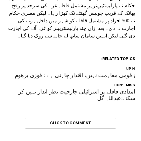
حکام نے پارلیمنٹیرینز پر مشتمل قافلہ غزہ کی سرحد پر رفح
پھاٹک کے قریب چوبیس گھنٹے تک کھڑا رہا۔ لیکن مصری حکام
نے 500 افراد پر مشتمل قافلے کو شہر میں داخل ہونے کی
اجازت نہ دی۔ بعد ازاں چند پارلیمنٹریینز کو غزہ آنے کی اجازت
دی گئی لیکن انہیں سامان ساتھ لے جانے سے روک دیا گیا۔
RELATED TOPICS:
UP NEX
تح قومی مفاہمت نہیں، اقتدار چاہتی ہے : فوزی برھوم
DON'T MISS
امدادی قافلے پر اسرائیلی جارحیت نظر انداز نہیں کر
سکتے:عبداللہ گل
CLICK TO COMMENT