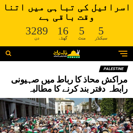
اسرائیل کی تباہی میں اتنا
وقت باقی ہے
3289
16
5
5
سیکنڈز
منٹ
گھنٹے
دن
PALESTINE
مراکش محاذ کا رباط میں صہیونی
رابطہ دفتر بند کرنے کا مطالبہ