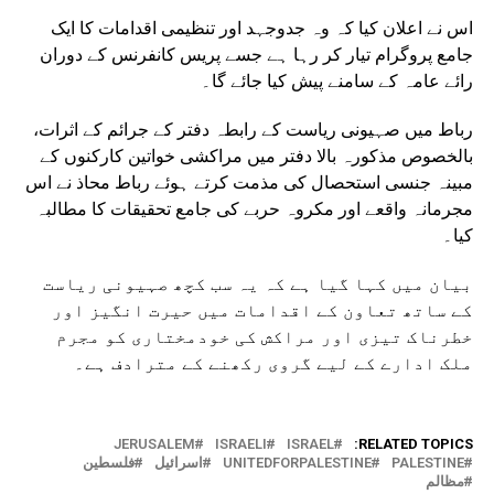
اس نے اعلان کیا کہ وہ جدوجہد اور تنظیمی اقدامات کا ایک
جامع پروگرام تیار کر رہا ہے جسے پریس کانفرنس کے دوران
رائے عامہ کے سامنے پیش کیا جائے گا۔
رباط میں صہیونی ریاست کے رابطہ دفتر کے جرائم کے اثرات،
بالخصوص مذکورہ بالا دفتر میں مراکشی خواتین کارکنوں کے
مبینہ جنسی استحصال کی مذمت کرتے ہوئے رباط محاذ نے اس
مجرمانہ واقعے اور مکروہ حربے کی جامع تحقیقات کا مطالبہ
کیا۔
بیان میں کہا گیا ہے کہ یہ سب کچھ صہیونی ریاست
کے ساتھ تعاون کے اقدامات میں حیرت انگیز اور
خطرناک تیزی اور مراکش کی خودمختاری کو مجرم
ملک ادارے کے لیے گروی رکھنے کے مترادف ہے۔
JERUSALEM
ISRAELI
ISRAEL
RELATED TOPICS:
PALESTINE
UNITEDFORPALESTINE
اسرائیل
فلسطین
مظالم