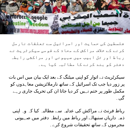
فلسطین کی حمایت اور اسرائیل سے تعلقات نارمل
کرنے کے خلاف مراکش کے محاذ کے قومی سیکرٹریٹ نے
رباط اور تل ابیب میں صہیونی اور مراکشی رابطہ
دفتر کو بند کرنے کا مطالبہ کیا ہے۔
سیکرٹریٹ نے اتوار کو اپنی میٹنگ کے بعد ایک بیان میں اس بات
پر زور دیا جب تک اسرائیل کے ساتھ نارملائزیشن معاہدوں کو
مکمل طور پر ختم نہیں کر دیا جاتا ان کی تحریک جاری رہے
گی۔
رباط فرنٹ نے مراکش کی عدلیہ سے مطالبہ کیا کہ وہ اپنی
ذمہ داریاں سنبھالے اور رباط میں رابطہ دفتر میں صہیونی
مجرموں کے ساتھ تحقیقات شروع کرے۔