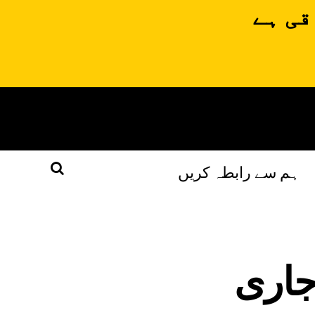
قی ہے
ہم سے رابطہ کریں
جاری