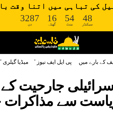
ل کی تباہی میں اتنا وقت با
3287
16
54
48
سیکنڈز
منٹ
گھنٹے
دن
یف کے بارے میں
پی ایل ایف نیوز
میڈیا گیلری
سرائیلی جارحیت کے
یاست سے مذاکرات 