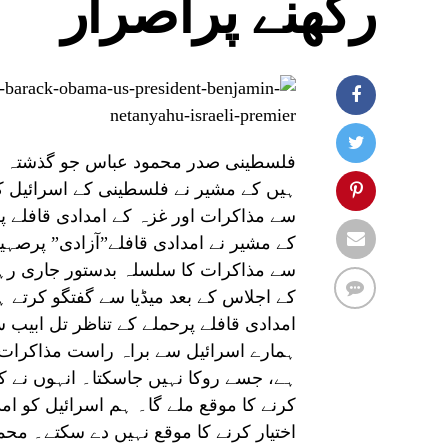
رکھنے پراصرار
فلسطینی صدر محمود عباس جو گذشتہ جنو
ہیں کے مشیر نے فلسطینی کے اسرائیل کے
سے مذاکرات اور غزہ کے امدادی قافلے 
کے مشیر نے امدادی قافلے”آزادی” پرصہی
سے مذاکرات کا سلسلہ بدستور جاری رہے
کے اجلاس کے بعد میڈیا سے گفتگو کرتے ہ
امدادی قافلے پرحملے کے تناظر تل ابیب
ہمارے اسرائیل سے براہ راست مذاکرات 
ہے، جسے روکا نہیں جاسکتا۔ انہوں نے کہ
کرنے کا موقع ملے گا۔ ہم اسرائیل کو ام
اختیار کرنے کا موقع نہیں دے سکتے۔ محم