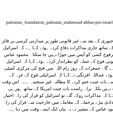
ری کے بعد سے غیر قانونی طور پر صدارتی کرسی پر فائز
 ساتھ جاری مذاکرات دفاع کرتے ہوئے کہا ہے کہ اسرائیل
پرفوج کشی کو آپس میں جوڑا نہیں جا سکتا۔ محمود عباس
ونی فوج کے حملے کو نظرانداز کرتے ہوئے کہا کہ اسرائیل
 گا۔ جمعرات کے روز رام اللہ میں فتح کی مرکزی کمیٹی
وئے عبداللہ افرنگی نے کہا کہ اسرائیلی فوج کے غزہ کے
 سے بات چیت ختم کرنے کا مطالبہ غیر سنجیدہ ہے۔ اس وقت
نہیں بلکہ براہ راست بات چیت امریکا کے ساتھ ہورہی
ا کہ مذاکرات روکے گئے تو اسرائیل کو فرار کی راہ اختیار
دادی بیڑے پرحملے کے معاملے میں جارحیت سے فرار کی راہ
ود عباس کے مشیر نے یہ بیان ایک ایسے وقت میں دیا ہے