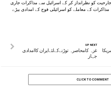
ارحیت کو نظرانداز کر کے اسرائیل سے مذاکرات جاری
کہ مذاکرات کے معاملے کو اسرائیلی فوج کے امدادی بیڑے
UP NEXT
ریکا
غزہ کامحاصرہ توڑنےکےلئےایران کاامدادی
جہاز
CLICK TO COMMENT