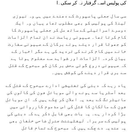
کی پولیس اسے گرفتار نہ کر سکی۔ا
سی سال جعلی پاسپورٹ کے دھندے میں ہی وہ نیوزی
لینڈ کی پولیس کو بھی مطلوب تھا، یہاں وہ ایک
دوسرے اسرائیلی کے ساتھ مل کر جعلی پاسپورٹ کا
کام کرتا تھا۔ صہیونی ریاست نے ان تمام الزامات
کو جھوٹا قرار دیتے ہوئے برکان کے صہیونی سفارت
خانے میں کام کرنے کی تردید کی ہے مگر اخبار کے
بیان کردہ الزامات اور شواہد سے معلوم ہوتا ہے
کہ صہیونی دروغ گوئی محض بر کان کو مبحوح کے قتل
سے بری قرار دینے کی کوشش ہیں۔
یاد رہے کہ دبئی کی تفتیشی ادارے مبحوح کے قتل کے
بعد آسٹریا سے ہونے والی موبائل فون کی کالوں کی
مانیٹرنگ کے بعد یہ اعلان کر چکے ہیں کہ ان موبائل
فون کے مالکان کا قتل کی اس مذموم کارروائی میں
بڑا کردار ہے۔ یہ بات بھی قابل ذکر ہے کہ دبئی کی
پولیس کے سربراہ لیفٹیننٹ جنرل ضاحی خلفان بھی
یہ عندیہ دے چکے ہیں کہ مبحوح کے تمام قاتل