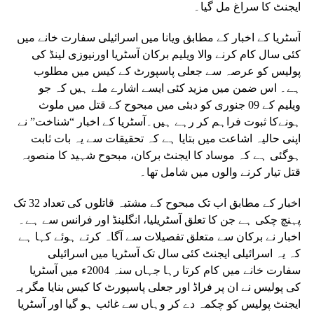
ایجنٹ کا سراغ مل گیا۔
آسٹریا کے اخبار کے مطابق ویانا میں اسرائیلی سفارت خانے میں
کئی سال کام کرنے والا ویلیم برکان آسٹریا اورنیوزی لینڈ کی
پولیس کو عرصہ سے جعلی پاسپورٹ کے کیس میں مطلوب
ہے۔ اس ضمن میں مزید کئی ایسے اشارے ملے ہیں کہ جو
ویلیم کے 09 جنوری کو دبئی میں مبحوح کے قتل میں ملوث
ہونےکا ثبوت فراہم کر رہے ہیں۔آسٹریا کے اخبار “شناخت” نے
اپنی حالیہ اشاعت میں بتایا ہے کہ تحقیقات سے یہ بات ثابت
ہوگئی ہے کہ موساد کا ایجنٹ برکان، مبحوح شہید کا منصوبہ
قتل تیار کرنے والوں میں شامل تھا۔
اخبار کے مطابق اب تک مبحوح کے مشتبہ قاتلوں کی تعداد 32 تک
پہنچ چکی ہے جن کا تعلق آسٹریلیا، انگلینڈ اور فرانس سے ہے۔
اخبار نے برکان سے متعلق تفصیلات سے آگاہ کرتے ہوئے کہا ہے
کہ یہ اسرائیلی ایجنٹ کئی سال تک آسٹریا میں اسرائیلی
سفارت خانے میں کام کرتا رہا جہاں سنہ 2004ء میں آسٹریا
کی پولیس نے ان پر فراڈ اور جعلی پاسپورٹ کا کیس بنایا مگر یہ
ایجنٹ پولیس کو چکمہ دے کر وہاں سے غائب ہو گیا اور آسٹریا