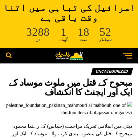
اسرائیل کی تباہی میں اتنا
وقت باقی ہے
3288
1
18
52
سیکنڈز
منٹ
گھنٹے
دن
UNCATEGORIZED
مبحوح کے قتل میں ملوث موساد کے
ایک اور ایجنٹ کا انکشاف
دبئی میں اسلامی تحریک مزاحمت (حماس) کے رہنما محمود
مبحوح کے قتل کی منصوبہ بندی کرنے والے موساد کے ایک اور