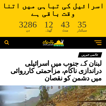
اسرائیل کی تباہی میں اتنا
وقت باقی ہے
3286
12
43
35
سیکنڈز
منٹ
گھنٹے
دن
عالمی خبریں
لبنان کے جنوب میں اسرائیلی
دراندازی ناکام، مزاحمتی کارروائی
میں دشمن کو نقصان