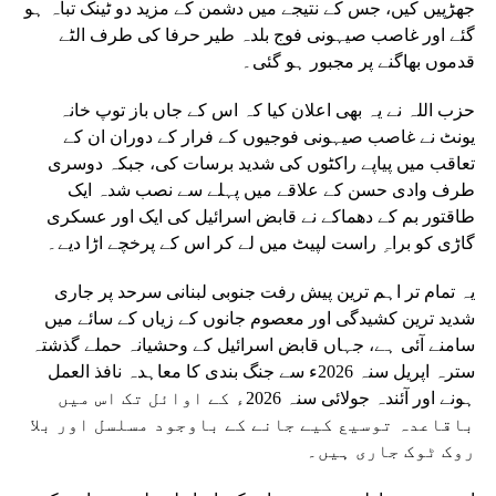
جھڑپیں کیں، جس کے نتیجے میں دشمن کے مزید دو ٹینک تباہ ہو
گئے اور غاصب صیہونی فوج بلدہ طیر حرفا کی طرف الٹے
قدموں بھاگنے پر مجبور ہو گئی۔
حزب اللہ نے یہ بھی اعلان کیا کہ اس کے جاں باز توپ خانہ
یونٹ نے غاصب صیہونی فوجیوں کے فرار کے دوران ان کے
تعاقب میں پیاپے راکٹوں کی شدید برسات کی، جبکہ دوسری
طرف وادی حسن کے علاقے میں پہلے سے نصب شدہ ایک
طاقتور بم کے دھماکے نے قابض اسرائیل کی ایک اور عسکری
گاڑی کو براہِ راست لپیٹ میں لے کر اس کے پرخچے اڑا دیے۔
یہ تمام تر اہم ترین پیش رفت جنوبی لبنانی سرحد پر جاری
شدید ترین کشیدگی اور معصوم جانوں کے زیاں کے سائے میں
سامنے آئی ہے، جہاں قابض اسرائیل کے وحشیانہ حملے گذشتہ
سترہ اپریل سنہ 2026ء سے جنگ بندی کا معاہدہ نافذ العمل
ہونے اور آئندہ جولائی سنہ 2026ء کے اوائل تک اس میں
باقاعدہ توسیع کیے جانے کے باوجود مسلسل اور بلا
روک ٹوک جاری ہیں۔