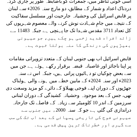
اسی خونی تناظر میں، جمعرات کو باضابطہ طور پر جاری کردہ
دردناک اعداد و شمار کے مطابق، دو مارچ سنہ 2026ء سے لبنان
پر قابض اسرائیل کی وحشیانہ جارحیت اور مسلسل سفاکیت
کے نتیجے میں جامِ شہادت نوش کرنے والے معصوم شہریوں کی
کل تعداد 3711 مقدس شہدا تک جا پہنچی ہے جبکہ 11483 سے
زائد افراد شدید زخمی ہو چکے ہیں، جو صیہونی
بھیڑیوں کی درندگی کا منہ بولتا ثبوت ہے۔
قابض اسرائیل اب بھی جنوبی لبنان کے متعدد تزویراتی مقامات
پر اپنا ناجائز اور غاصبانہ قبضہ برقرار رکھے ہوئے ہے جن میں
سے بعض چوکیاں تو دہائیوں پرانی ہیں، جبکہ اس نے سنہ
2023ء اور سنہ 2024ء کے مابین خطے میں ہونے والی ہولناک
جھڑپوں کے دوران اپنے فوجی پھیلاؤ کے دائرے کو مزید وسعت دی
تھی، جس کے بعد موجودہ وحشیانہ کشیدگی کے دوران لبنانی
سرزمین کے اندر 10 کلومیٹر سے زیادہ کے فاصلے تک جارحانہ
دراندازی کی گئی ہے جو کہ سنہ 2000ء میں جنوب سے
صیہونی فوج کی تاریخی پسپائی کے بعد اب تک کی سب
سے گہری اور خطرناک ترین پیش قدمی ہے۔