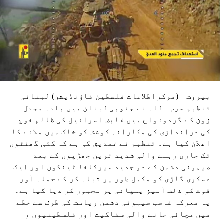
بیروت – (مرکزاطلاعات فلسطین فاؤنڈیشن) لبنانی
تنظیم حزب اللہ نے جنوبی لبنان میں بلدہ مجدل
زون کے گردونواح میں قابض اسرائیل کی ظالم فوج
کی دراندازی کی مکارانہ کوشش کو خاک میں ملانے کا
اعلان کیا ہے۔ تنظیم نے تصدیق کی ہے کہ کئی گھنٹوں
تک جاری رہنے والی شدید ترین جھڑپوں کے بعد
صیہونی دشمن کے دو جدید میرکافا ٹینکوں اور ایک
عسکری گاڑی کو مکمل طور پر تباہ کر کے حملہ آور
قوت کو ذلت آمیز پسپائی پر مجبور کر دیا گیا ہے۔
یہ معرکہ غاصب صیہونی دشمن ریاست کی طرف سے خطے
میں مچائی جانے والی سفاکیت اور فلسطینیوں و