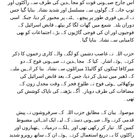
اس جارح صیہونی قوت کو مجاہدین کی طرف سے راکٹوں اور
توپ خانے کے گولوں سے مسلسل اور شدید نشانہ بنایا گیا جس
نے انہیں فوری طور پر پیچھے ہٹنے پر مجبور کر دیا، جبکہ اسی
دوران بلدہ شمع میں گھات لگا کر بیٹھے قابض اسرائیل کے
فوجیوں اور ان کی فوجی گاڑیوں کے بڑے اجتماعات کو بھی
کامیابی سے نشانہ بنایا گیا۔
حزب اللہ نے غاصب دشمن کو لگنے والے کاری زخموں کا ذکر
کرتے ہوئے اشارہ کیا کہ مجاہدین نے صیہونی فوج کے دو
میرکافا ٹینکوں کو گائیڈڈ میزائلوں سے نشانہ بنا کر انہیں ملبے
کے ڈھیر میں تبدیل کر دیا، جس کے بعد قابض اسرائیل کی
بوکھلائی ہوئی فوج نے طلوعِ فجر کے وقت مجدل زون کے
مضافات کی طرف دوبارہ آگے بڑھنے کی ناپاک کوشش کی
تھی۔
موصولہ بیان کے مطابق حزب اللہ کے سرفروشوں نے پیش
قدمی کرنے والے صیہونی دستے کے لیے ایک انتہائی مضبوط
کمین گاہ تیار کر رکھی تھی اور ہلکے، درمیانے ہتھیاروں اور
راکٹوں کا بے دریغ استعمال کرتے ہوئے ان کے ساتھ روبرو شدید