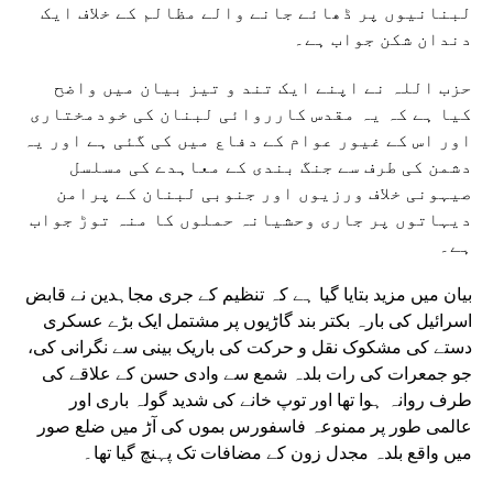
لبنانیوں پر ڈھائے جانے والے مظالم کے خلاف ایک
دندان شکن جواب ہے۔
حزب اللہ نے اپنے ایک تند و تیز بیان میں واضح
کیا ہے کہ یہ مقدس کارروائی لبنان کی خودمختاری
اور اس کے غیور عوام کے دفاع میں کی گئی ہے اور یہ
دشمن کی طرف سے جنگ بندی کے معاہدے کی مسلسل
صیہونی خلاف ورزیوں اور جنوبی لبنان کے پرامن
دیہاتوں پر جاری وحشیانہ حملوں کا منہ توڑ جواب
ہے۔
بیان میں مزید بتایا گیا ہے کہ تنظیم کے جری مجاہدین نے قابض
اسرائیل کی بارہ بکتر بند گاڑیوں پر مشتمل ایک بڑے عسکری
دستے کی مشکوک نقل و حرکت کی باریک بینی سے نگرانی کی،
جو جمعرات کی رات بلدہ شمع سے وادی حسن کے علاقے کی
طرف روانہ ہوا تھا اور توپ خانے کی شدید گولہ باری اور
عالمی طور پر ممنوعہ فاسفورس بموں کی آڑ میں ضلع صور
میں واقع بلدہ مجدل زون کے مضافات تک پہنچ گیا تھا۔