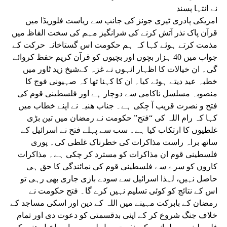
نے انتہا پسند
امریکی پادری ٹیری جونز کی جانب سے ریاست فلوریڈا میں
قرآن پاک نذر آتش کرنے کی شرانگیز مہم کی سخت الفاظ میں
مذمت کرتے ہوئے کہا کہ ہم حکومت اس گستاخانہ حرکت کے
جواب میں 40 ہزار بچوں اور بچیوں کو قرآن کریم حفظ کروائے
گی۔ ان خیالات کا اظہار انہوں نے غزہ کےشیخ زید ٹاور میں
خطبہ عید دیتے ہوئے کیا۔ ان کا کہنا تھا کہ صہیونی فوج کا
منصوبہ مسلسل ناکامی سے دوچار ہے اور فلسطینی قوم کی
فتح و نصرت قریب آ چکی ہے۔ جناب ھنیہ نے اپنے خطاب میں
کہا کہ رام اللہ کی “فتح” حکومت نے رمضان میں تین بڑی
غلطیوں کا ارتکاب کیا ہے۔ سب سے پہلے فتح نے اسرائیل کے
ساتھ براہ راست مذاکرات کی خطرناک غلطی کی۔ پوری
فلسطینی قوم ان مذاکرات کو مسترد کر چکی ہے۔ مذاکرات
کاروں کو سرے سے فلسطینی قوم کی نمائندگی کا حق ہی
حاصل نہیں، لہذا اسرائیل سے سودے بازی جاری بھی رہی تو
اس کے نتائج کو کوئی تسلیم نہیں کرے گا۔ فتح حکومت نے
رمضان کے بابرکت مہینے میں اللہ کے دین اور اسکی مساجد کے
خلاف جنگ شروع کر کے اپنی بدقسمتی کو دعوت دی اور تمام