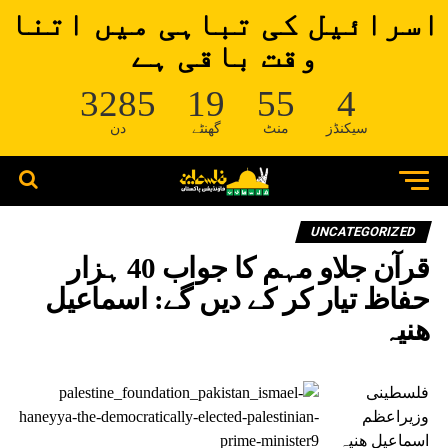
اسرائیل کی تباہی میں اتنا
وقت باقی ہے
3285
19
55
4
سیکنڈز
منٹ
گھنٹے
دن
UNCATEGORIZED
قرآن جلاو مہم کا جواب 40 ہزار
حفاظ تیار کر کے دیں گے: اسماعیل
ھنیہ
فلسطینی
وزیراعظم
اسماعیل ھنیہ