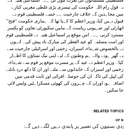
فلسطینی مسلمانوں کی نفرت مول لی ہے۔ اسماعیل ھنیہ کے
بہ قول رام اللہ حکومت کی تیسری بڑی غلطی مغربی کنارے
میں مجاہدین کے خلاف جارحیت ہے جسے فلسطینی قوم نے
قبول نہیں کیا، وزیر اعظم کا کہنا تھا کہ ہماری حکومت “فتح”
اتھارٹی اور صہیونی ریاست کے مابین سکیورٹی تعاون کو یکسر
مسترد کرتی ہے۔ اس موقع پر اسماعیل ھنیہ نے فلسطینی قوم
اور امت مسلمہ کو عید الفطر کی مبارک باد پیش کی۔ انہوں
نے بالخصوص شہداء، اسیران، زخمی اور اسرائیلی جارحیت سے
بے گھر ہونے والے ہم وطنوں کے لیے اپنی نیک تمناؤں کا اظہار
کیا۔ وزیر اعظم نے عید کے پر مسرت موقع پر قوم سے شہداء،
زخمی اور اسیران کے خاندانوں سے ملنے اور ان کا دکھ درد بانٹنے
کی اپیل کی تاکہ ان کی حوصلہ افزائی اور ثابت قدمی میں
اضافہ ہو، اوران کے چہروں کی کھوئی مسکراہٹیں واپس لائی
جا سکیں۔
RELATED TOPICS:
UP NEX
ہودی بستیوں کی تعمیر پر پابندی نہیں لگنے دیں گے: