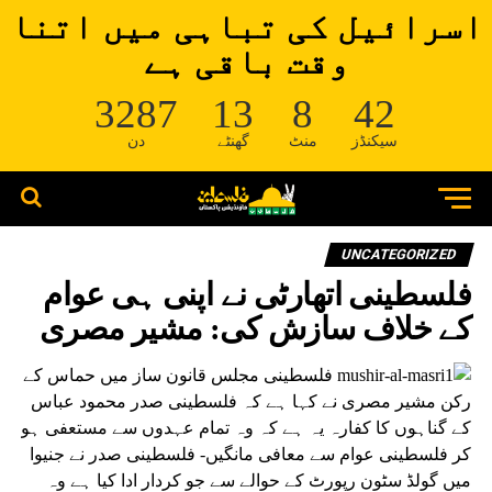
اسرائیل کی تباہی میں اتنا
وقت باقی ہے
3287
13
8
41
سیکنڈز
منٹ
گھنٹے
دن
UNCATEGORIZED
فلسطینی اتھارٹی نے اپنی ہی عوام
کے خلاف سازش کی: مشیر مصری
فلسطینی مجلس قانون ساز میں حماس کے
رکن مشیر مصری نے کہا ہے کہ فلسطینی صدر محمود عباس
کے گناہوں کا کفارہ یہ ہے کہ وہ تمام عہدوں سے مستعفی ہو
کر فلسطینی عوام سے معافی مانگیں- فلسطینی صدر نے جنیوا
میں گولڈ سٹون رپورٹ کے حوالے سے جو کردار ادا کیا ہے وہ