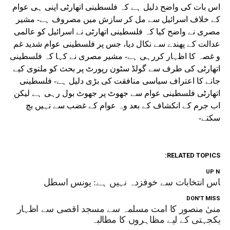
اس بات کی واضح دلیل ہے کہ فلسطینی اتھارٹی اپنی ہی عوام
کے خلاف اسرائیل سے مل کر سازش میں مصروف ہے- مشیر
مصری نے واضح کیا کہ فلسطینی اتھارٹی نے اسرائیل کو عالمی
عدالت کے پھندے سے نکال دیا، جس پر فلسطینی عوام شدید غم
و غصہ کا اظہار کررہی ہے- مشیر مصری نے کہا کہ فلسطینی
اتھارٹی کی طرف سے گولڈ سٹون رپورٹ پر بحث کو ملتوی کیے
جانے کا اعتراف سیاسی منافقت کی بڑی دلیل ہے- فلسطینی
اتھارٹی فلسطینی عوام سے جھوٹ پر جھوٹ بول رہی ہے لیکن
اب جرم کے انکشاف کے بعد وہ عوام کے غضب سے نہیں بچ
سکتے-
RELATED TOPICS:
UP NEX
ماس انتخابات سے خوفزدہ نہیں ہے: یونس اسطل
DON'T MISS
منیٰ منصور کا امت مسلمہ سے مسجد اقصی سے اظہار
یکجہتی کے لیے مظاہروں کا مطالبہ