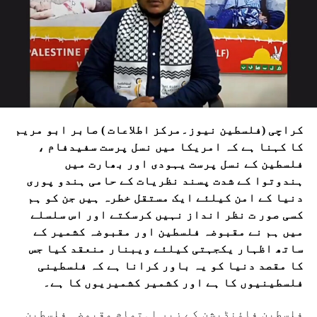
کراچی (فلسطین نیوز۔مرکز اطلاعات ) صابر ابو مریم
کا کہنا ہے کہ امریکا میں نسل پرست سفیدفام ،
فلسطین کے نسل پرست یہودی اور بھارت میں
ہندوتوا کے شدت پسند نظریات کے حامی ہندو پوری
دنیا کے امن کیلئے ایک مستقل خطرہ ہیں جن کو ہم
کسی صور ت نظر انداز نہیں کرسکتے اور اس سلسلے
میں ہم نے مقبوضہ فلسطین اور مقبوضہ کشمیر کے
ساتھ اظہار یکجہتی کیلئے ویبنار منعقد کیا جس
کا مقصد دنیا کو یہ باور کرانا ہے کہ فلسطینی
فلسطینیوں کا ہے اور کشمیر کشمیریوں کا ہے۔
فلسطین فاؤنڈیشن کے زیر اہتمام مقبوضہ فلسطین