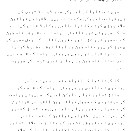
انھوں نےبتایا کہ امریکی صدر ڈونلڈ ٹرمپ کی
زیرقیادت امریکی حکومت نے بین الاقوامی قوانین
خلاف ورزی کرنے کا نیا عالمی ریکارڈ قائم کیا ہے
جبکہ صہیونی غیر قانونی ریاست نے مقبوضہ فلسطین
کے محصور شہر غزہ اور مغربی کنارے کے بعض حصوں کو
چھوڑ کر پورے فلسطین پر اپنا قبضہ مضبوط کرلیا
ہے ہمارا قبلہ اول بھی صہیونی ریاست کے قبضے میں
ہے، مسئلہ فلسطین پر ہماری فوری توجہ کی ضرورت
ہے۔
انکا کہنا تھا کہ اقوام متحدہ سمیت عالمی
برادری نے القدس پر صہیونی ریاست کے قبضے کو
ناجائز تسلیم کیا ہے لیکن امریکہ صہیونی ریاست
کی خوشنودی کے حصول کیلئے بین القوامی قوانین
کی دھجیاں بکھیر رہا ہے اور یہی صورتحال کشمیر
کی بھی ہے بین الاقوامی قوانین کے تحت عالمی
برادری نے مقبوضہ کشمیر کو متنازعہ علاقہ تسلیم
کیا لیکن بھارت نے بین الاقوامی قانون کی خلاف