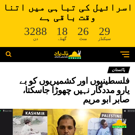
اسرائیل کی تباہی میں اتنا
وقت باقی ہے
3288
18
26
29
سیکنڈز
منٹ
گھنٹے
دن
پاکستان
فلسطینیوں اور کشمیریوں کو بے
یارو مددگار نہیں چھوڑا جاسکتا،
صابر ابو مریم