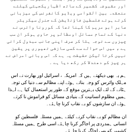
اور مقبوضہ کشمیر کے ساتھ اظہاریکجہتی کیلئے
منعقدہ بین القوامی ویڈیو کانفرنس کی میزبانی
کرتے ہوئے فلسطین فاؤنڈیشن کے جنرل سیکریٹر
صابر ابو مریم کا کہنا تھا کہ کورونا وائرس نے
دنیا کے تمام مسائل اومظالم پر حاوی ہوکر ان سب
چیزوں سے توجہ ہٹا کر صرف اپنی جانب مبذول کرائی
ہے ، میں اس حوالے سے کسی سازشی تھیوری پر یقین
نہیں کرتا لیکن حقیقت یہ ہے کہ اس وبائی امراض نے
ہر چیز کو دھندلا کر رکھ دیا ہے ۔
ہم یہ بھی دیکھتے ہیں کہ امریکہ ، اسرائیل اور بھارت نے اس
مہلک وائرس کو وجہ بناتے ہوئے اپنے مظالم سے دنیا کی توجہ
ہٹانے کے لئے ایک بہترین موقع کے طور پر استعمال کیا ہے لہذا
ہمیں مظلوم انسانیت کے بنیادی مسائل کو فراموش نا کرتے
ہوئے ان سازشوں کو بے نقاب کرنا چاہئے۔
ان مظالم کو بے نقاب کرنے کیلئے ہمیں مسئلہ فلسطین کو
انسانی ہمدردی پر اجاگر کرنا چاہئے اسی طرح ہمیں مسئلہ
کشمیر کو بھی اجاگر کرنا چاہئے۔