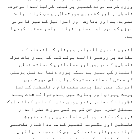
ورزی کرتے ہوئے کشمیر پر قبضہ کرلیالہذا موجودہ
فلسطینی اور کشمیری صورتحال ہم سب کیلئے باعث
تشویش ہے اور بھارت اور اسرائیل کے غیر قانونی
عوؤں کو عرب اور مسلم دنیا نے یکسر مسترد کردیا
ہے۔
انھوں نے بین القوامی ویبنار کے انعقاد کے
مقاصد پر روشنی ڈالتے ہوئے کہا کہ یہاں بات صرف
فلسطین کے عربوں اور مسلمانوں کے ساتھ نسلی
امتیاز کی نہیں ہے بلکہ پوری دنیا نے نسل پرستی
کو سختی کے ساتھ مستردکریا ہے اس صورت میں
امریکا میں نسل پرست سفیدفام ، فلسطین کے نسل
پرست یہودی اور بھارت میں ہندوتوا کے شدت پسند
نظریات کے حامی ہندو پوری دنیا کے امن کیلئے ایک
مستقل خطرہ ہیں جن کو ہم کسی صور ت نظر انداز
نہیں کرسکتے اور اس سلسلے میں ہم نے مقبوضہ
فلسطین اور مقبوضہ کشمیر کے ساتھ اظہار یکجہتی
کیلئے ویبنار منعقد کیا جس کا مقصد دنیا کو یہ
باور کرانا ہے کہ فلسطینی فلسطینیوں کا ہے اور