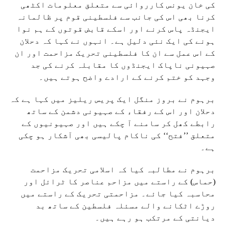
کی خان یونس کارروائی سے متعلق معلومات اکٹھی
کرنا بھی اس کی جانب سے فلسطینی قوم پر ظالمانہ
ایجنڈہ پاس کرنے اور اسکے قابض قوتوں کے ہم نوا
ہونے کی ایک نئی دلیل ہے۔ انہوں نے کہا کہ دحلان
کے اس عمل سے ان کا فلسطینی تحریک مزاحمت اور ان
صہیونی ناپاک ایجنڈوں کا مقابلہ کرنے کی جد
وجہد کو ختم کرنے کے ارادے واضح ہوتے ہیں۔
برہوم نے بروز منگل ایک پریس ریلیز میں کہا ہے کہ
دحلان اور اس کے رفقاء کے صہیونی دشمن کے ساتھ
رابطے کھل کر سامنے آ چکے ہیں اور صہیونیوں کے
متعلق ’’فتح‘‘ کی ناکام پالیسی بھی آشکار ہو چکی
ہے۔
برہوم نے مطالبہ کیا کہ اسلامی تحریک مزاحمت
(حماس) کے راستے میں مزاحم عناصر کا ٹرائل اور
محاسبہ کیا جائے۔ مزاحمتی تحریک کے راستے میں
روڑے اٹکانے والے مسئلہ فلسطین کے ساتھ بد
دیانتی کے مرتکب ہو رہے ہیں۔