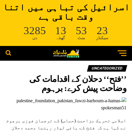
اسرائیل کی تباہی میں اتنا
وقت باقی ہے
3285
13
53
23
سیکنڈز
منٹ
گھنٹے
دن
UNCATEGORIZED
’’فتح‘‘ دحلان کے اقدامات کی
وضاحت پیش کرے: برہوم
اسلامی تحریک مزاحمت (حماس) کے ترجمان فوزی برھوم
نے کہا ہے کہ فتح کے باغی لیڈر رہنما محمد دحلان