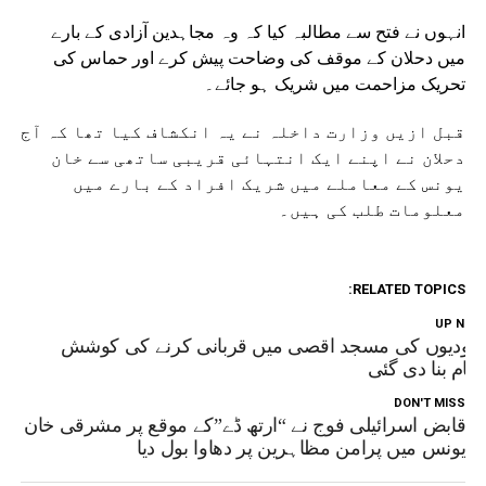
انہوں نے فتح سے مطالبہ کیا کہ وہ مجاہدین آزادی کے بارے
میں دحلان کے موقف کی وضاحت پیش کرے اور حماس کی
تحریک مزاحمت میں شریک ہو جائے۔
قبل ازیں وزارت داخلہ نے یہ انکشاف کیا تھا کہ آج
دحلان نے اپنے ایک انتہائی قریبی ساتھی سے خان
یونس کے معاملے میں شریک افراد کے بارے میں
معلومات طلب کی ہیں۔
RELATED TOPICS:
UP NEX
ہودیوں کی مسجد اقصی میں قربانی کرنے کی کوشش
اکام بنا دی گئی
DON'T MISS
قابض اسرائیلی فوج نے “ارتھ ڈے”کے موقع پر مشرقی خان
یونس میں پرامن مظاہرین پر دھاوا بول دیا