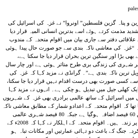
رین و پناہ گزین فلسطین” اونروا” نے غزہ کی اسرائیل کی
 مذمت کرتے ہوئے اسے بدترین انسانی المیہ قرار دیا
علاقائی دفتر سے جاری بیان میں اقوام متحدہ کے مندوب
ا کہ “غزہ کی معاشی ناکہ بندی سے جو صورت حال پیدا ہوئی
ھی بڑا اور سنگین ترین بحران قرار دیا جا سکتا ہے،
ر شہری کی زندگی بری طرح متاثر ہوئی ہے اور چار سال
ل ترین ناکہ بندی ہے”۔ گرانڈی نے مزید کہا کہ غزہ کی
 اسے کسی صورت بھی درست اقدام نہیں قرار دیا جا سکتا،
ایک کھلی جیل میں تبدیل ہو چکی ہے۔ انہوں نے مزید کہا
میں اسرائیل کے ساتھ عالمی برادری بھی غزہ کے شہریوں
تھا کہ اقوام متحدہ کے اعدادو شمار کے مطابق معاشی ناکہ
بندی کے باعث غزہ میں بے روز گاری میں 60 فیصد اضافہ ہوگیا ہے جبکہ 80 فیصد شہری عالمی
اداروں کی طرف سے فراہم کردہ امداد پر زندہ ہیں۔ اقوام متحدہ کے اہلکار نے کہا کہ 2008ء کے
 جنگ کے باعث دو تہائی عمارتیں اور مکانات تباہ ہو