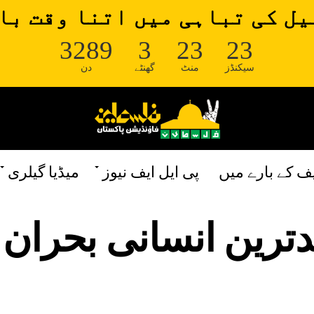
ل کی تباہی میں اتنا وقت با
3289
3
23
22
سیکنڈز
منٹ
گھنٹے
دن
یف کے بارے میں
پی ایل ایف نیوز
میڈیا گیلری
ترین انسانی بحران 