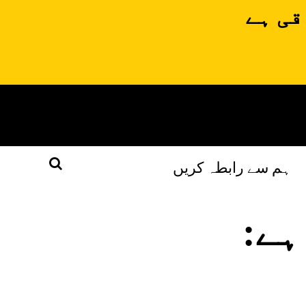
قی ہے
ہم سے رابطہ کریں
ہے: