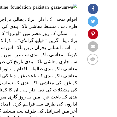
اقوام متحدہ کے ادارہ برائے بحالی مہاج
طرف سے مسلط معاشی ناکہ بندی کی شدید
ہے۔ منگل کے روز مصر میں “اونروا” کے 
برائے پناہ گزین ” فیلپو گرانڈی” نے کہ
ہے اسے انسانی بحران نہیں بلکہ اس سے ب
کیونکہ معاشی ناکہ بندی سے غزہ میں ہ
سے جاری معاشی ناکہ بندی تاریخ کی طوی
معاشی ناکہ بندی ظالمانہ اقدام ہے اور
معاشی ناکہ بندی کے باعث غزہ دنیا کی 
کہ غزہ کی معاشی ناکہ بندی کے تسلسل 
کی مشکلات کی ذمہ دار ہے۔ ان کا کہنا 
آخر میں اسرائیل کی طرف سے مسلط کردہ