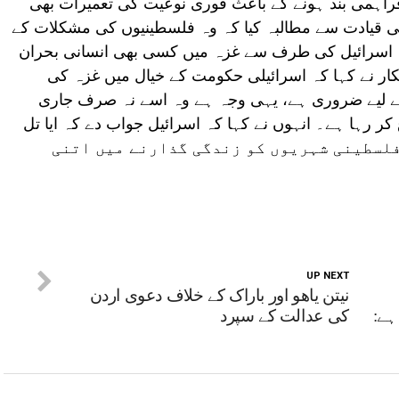
اہمی بند ہونے کے باعث فوری نوعیت کی تعمیرات بھی
 قیادت سے مطالبہ کیا کہ وہ فلسطینیوں کی مشکلات کے
ں۔ اسرائیل کی طرف سے غزہ میں کسی بھی انسانی بحران
کار نے کہا کہ اسرائیلی حکومت کے خیال میں غزہ کی
کے لیے ضروری ہے، یہی وجہ ہے وہ اسے نہ صرف جاری
ر رہا ہے۔ انہوں نے کہا کہ اسرائیل جواب دے کہ ایا تل
افت پر فلسطینی شہریوں کو زندگی گذارنے میں اتنی
UP NEXT
نیتن یاھو اور باراک کے خلاف دعوی اردن
ہے:
کی عدالت کے سپرد