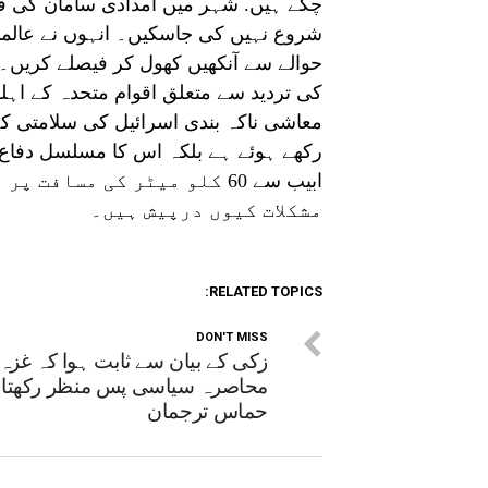
چکے ہیں. شہر میں امدادی سامان کی فر
شروع نہیں کی جاسکیں۔ انہوں نے عالمی
حوالے سے آنکھیں کھول کر فیصلے کری
کی تردید سے متعلق اقوام متحدہ کے اہل
معاشی ناکہ بندی اسرائیل کی سلامتی 
رکھے ہوئے ہے بلکہ اس کا مسلسل دفاع ک
ابیب سے 60 کلو میٹر کی مس
مشکلات کیوں درپیش ہیں۔
RELATED TOPICS:
DON'T MISS
زکی کے بیان سے ثابت ہوا کہ غزہ
محاصرہ سیاسی پس منظر رکھتا 
حماس ترجمان