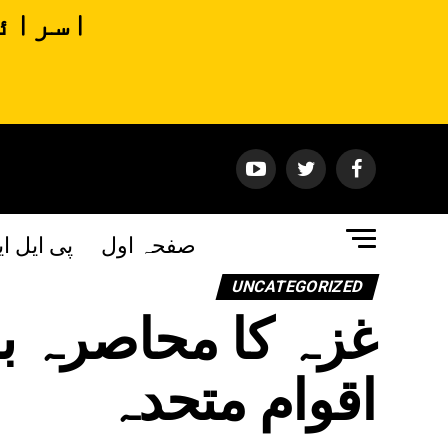
اسرائی
صفحہ اول
پی ایل ا
UNCATEGORIZED
غزہ کا محاصرہ بد
اقوام متحدہ