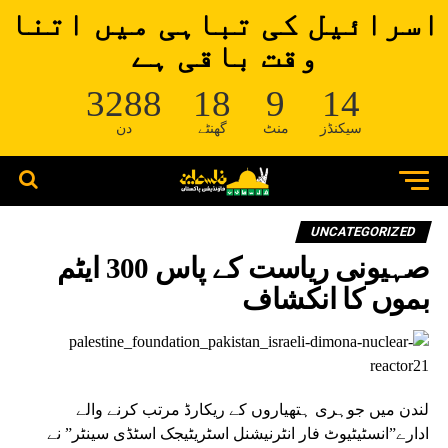
اسرائیل کی تباہی میں اتنا
وقت باقی ہے
3288
18
9
13
سیکنڈز
منٹ
گھنٹے
دن
UNCATEGORIZED
صہیونی ریاست کے پاس 300 ایٹم
بموں کا انکشاف
لندن میں جوہری ہتھیاروں کے ریکارڈ مرتب کرنے والے
ادارے”انسٹیٹیوٹ فار انٹرنیشنل اسٹریٹیجک اسٹڈی سینٹر” نے