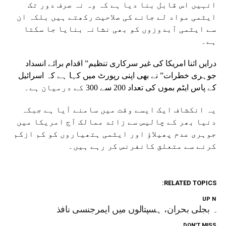
انہیں اس قابل بنا دیا ہے کہ وہ نہ صرف دور تک
ایٹمی مواد لے جانے کی صلاحیت رکھتے ہیں بلکہ ان
سے ایٹمی آبدوزوں کو بھی نشانہ بنایا جا سکتا
ہے۔
درایں اثنا امریکا کی غیر سرکاری تنظیم” اقدام برائے انسداد
جوہری خطرات” نے بھی اپنی رپورٹ میں کہا ہے کہ اسرائیل
کے پاس ایٹم بموں کی تعداد 200 سے 300 کے درمیان ہے۔
یہ انکشاف ایک ایسے وقت میں سامنے آیا ہے جبکہ
دنیا بھر کے چالیس سے زائد ممالک آج امریکا میں
جوہری عدم پھیلاؤ اور ایٹمی ہتھیاروں کو کم ازکم
کرنے سے متعلق کانفرنس کر رہے ہیں۔
RELATED TOPICS:
UP NEX
زہ بجلی بحران، ہسپتالوں میں ایمرجنسی نافذ
DON'T MISS