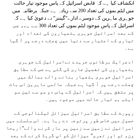
انکشاف کیا ہے کہ قابض اسرائیل کے پاس موجود تیار حالت
میں ایٹم بموں کی تعداد 200 سے زیادہ ہے جبکہ برطانیہ میں
جوہری ماہرین کے دوسرے ادارے”گیننز” نے دعویٰ کیا ہے کہ
اسرائیل کے پاس موجود ایٹم بموں کی تعداد 300 سے ہے، جس
کے بعد اسرائیل جوہری ہتھیاروں کی تعداد اور
تیاری کے اعتبار سے دنیا میں چھٹے درجے پر آ گیا
ہے۔
ادھرایک برطانوی جریدے نےاسرائیل کے جوہری
ہتھیاروں کی تفصیل جاری کی گئی ہے جس کے مطابق
اسرائیل جوہری ہتھیار بنانے والے ممالک میں
چھٹے درجے پر آ گیا ہے جبکہ عالمی ماہرین اس بات
پر متفق ہیں کہ اسرائیل کے پاس دو سو سے تین سو
ایٹم بم تیار حالت میں موجود ہیں۔
رپورٹ کے مطابق اسرائیل میزائل ٹیکنالوجی کے
حصول میں خاص طور پرتوجہ دے رہا ہے۔ اس سلسلے میں
اسرائیل نے زمین سے زمین پر مار کرنے والے”اریحا
ون، ٹو اور تھری” میزائل کو اپ گریڈ کرنے کے بعد