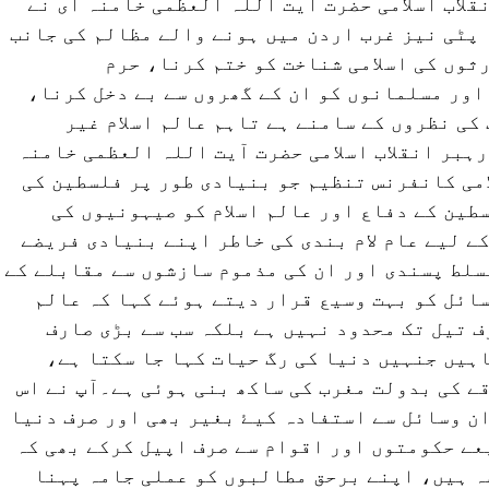
قلاب اسلامی حضرت آيت اللہ العظمی خامنہ ای نے
پٹی نیز غرب اردن میں ہونے والے مظالم کی جانب
ثوں کی اسلامی شناخت کو ختم کرنا، حرم
ور مسلمانوں کو ان کے گھروں سے بے دخل کرنا،
کی نظروں کے سامنے ہے تاہم عالم اسلام غیر
رہبر انقلاب اسلامی حضرت آيت اللہ العظمی خامنہ
امی کانفرنس تنظیم جو بنیادی طور پر فلسطین کی
طین کے دفاع اور عالم اسلام کو صیہونیوں کی
 لیے عام لام بندی کی خاطر اپنے بنیادی فریضے
سلط پسندی اور ان کی مذموم سازشوں سے مقابلے کے
سائل کو بہت وسیع قرار دیتے ہوئے کہا کہ عالم
ف تیل تک محدود نہیں ہے بلکہ سب سے بڑی صارف
ہیں جنہیں دنیا کی رگ حیات کہا جا سکتا ہے،
قے کی بدولت مغرب کی ساکھ بنی ہوئی ہے۔آپ نے اس
ان وسائل سے استفادہ کیۓ بغیر بھی اور صرف دنیا
ے حکومتوں اور اقوام سے صرف اپیل کرکے بھی کہ
ہ ہیں، اپنے برحق مطالبوں کو عملی جامہ پہنا