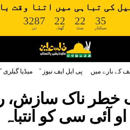
ل کی تباہی میں اتنا وقت با
3287
22
22
35
سیکنڈز
منٹ
گھنٹے
دن
یف کے بارے میں
پی ایل ایف نیوز
میڈیا گیلری
ک خطر ناک سازش، ر
او آئی سی کو انتباہ