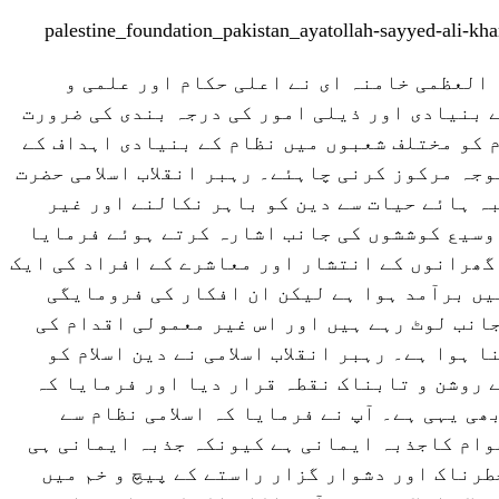
 العظمی خامنہ ای نے اعلی حکام اور علمی و
 بنیادی اور ذیلی امور کی درجہ بندی کی ضرورت
 کو مختلف شعبوں میں نظام کے بنیادی اہداف کے
وجہ مرکوز کرنی چاہئے۔ رہبر انقلاب اسلامی حضرت
ہ ہائے حیات سے دین کو باہر نکالنے اور غیر
 وسیع کوششوں کی جانب اشارہ کرتے ہوئے فرمایا
گھرانوں کے انتشار اور معاشرے کے افراد کی ایک
یں برآمد ہوا ہے لیکن ان افکار کی فرومایگی
جانب لوٹ رہے ہیں اور اس غیر معمولی اقدام کی
 ہوا ہے۔ رہبر انقلاب اسلامی نے دین اسلام کو
 روشن و تابناک نقطہ قرار دیا اور فرمایا کہ
بھی یہی ہے۔ آپ نے فرمایا کہ اسلامی نظام سے
وام کاجذبہ ایمانی ہے کیونکہ جذبہ ایمانی ہی
خطرناک اور دشوار گزار راستے کے پیچ و خم میں