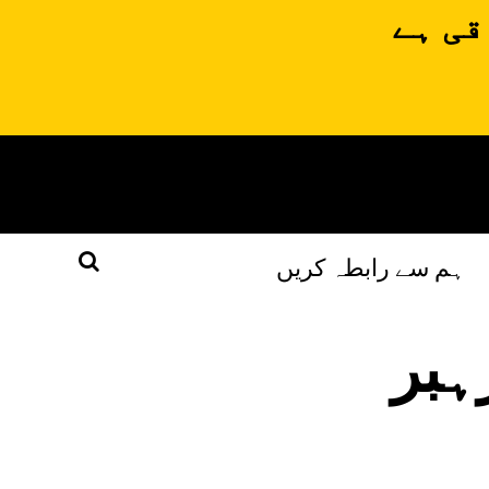
قی ہے
ہم سے رابطہ کریں
ہبر